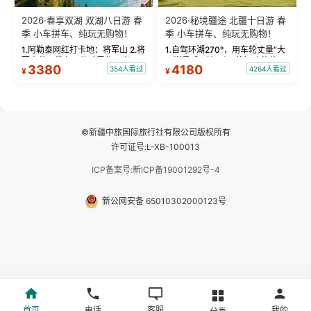
2026·春享双湖 双湖八日游 春
2026·秘境疆途 北疆十日游 春
季 小车拼车、纯玩无购物！
季 小车拼车、纯玩无购物！
1.阿勒泰网红打卡地：将军山 2.将
1.自驾环湖270°，用车轮丈量“大
军山落日缆车，体验雪都风光 3.
西洋最后一滴眼泪”的极致蔚蓝，
3380
4180
354人看过
4264人看过
¥
¥
将军山，夕阳派对，蹦迪party 4.
让雪山、花海与深邃湖水在转弯
自驾赛里木湖360°环湖 5.二进赛
间连成自由的画卷。 2.特别赠送
湖随心游，邂逅湖畔日出浪漫...
那拉提景区3公里内，落地窗三钻
民宿 3.那...
©新疆中旅国际旅行社有限公司版权所有
许可证号:L-XB-100013
ICP备案号:新ICP备19001292号-4
新公网安备 65010302000123号
首页
电话
客服
我的