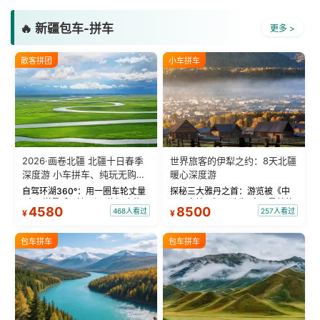
🔥 新疆包车-拼车
更多 >
散客拼团
小车拼车
2026·画卷北疆 北疆十日春季
世界旅客的伊犁之约：8天北疆
深度游 小车拼车、纯玩无购
暖心深度游
物！
自驾环湖360°：用一圈车轮丈量
探秘三大雅丹之首：游览被《中
“大西洋最后一滴眼泪”的极致蔚
国国家地理》评选为“中国最美的
4580
8500
468人看过
257人看过
¥
¥
蓝。 赛湖旅拍：甄选多款风格服
三大雅丹”第一名的克拉玛依魔鬼
饰，9张精修美照，定格赛里木湖
城。 中国第一村：探访仅存的图
绝美瞬间。 赛湖坦克300跟车视
瓦人最大村落——禾木村，欣赏
包车拼车
包车拼车
频：专业摄影师...
晨雾与小木...