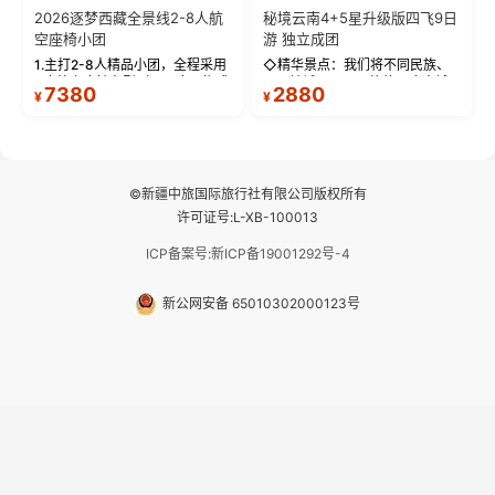
2026逐梦西藏全景线2-8人航
秘境云南4+5星升级版四飞9日
空座椅小团
游 独立成团
1.主打2-8人精品小团，全程采用
◇精华景点：我们将不同民族、
9座航空座椅车型（360度环抱式
不同地域、不同风格的三座古城
7380
2880
¥
¥
座舱），提供VIP级别的舒适出行
—【大理古城、丽江古城、香格
体验 。供氧保障： 2.全程入住舒
里拉、野象谷】呈现给您！...
适型含氧酒店（低海拔的索松村
和林芝除外），并贴心赠...
©新疆中旅国际旅行社有限公司版权所有
许可证号:L-XB-100013
ICP备案号:新ICP备19001292号-4
新公网安备 65010302000123号