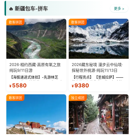
🔥 新疆包车-拼车
更多 >
散客拼团
散客拼团
2026·相约西藏·高原有氧之旅
2026藏东秘境 漫步云中仙境·
纯玩9/11日游
探秘世外桃源·纯玩11/13日
【海拔递进式体验】-先游林芝
【行程亮点】 【圣城拉萨】——
(2900米)再访拉萨(3650米)，亲
带上信心与信仰去西藏，行吟拉
5580
9380
¥
¥
测 99%游客零高反 。 【贴心保
萨，感受这座城与生俱来的与众
障】-全程配备便携式制氧机，高
不同！ 【布达拉宫】——集宫殿
反根本不是事儿 ！ 【无人机航
城堡寺院于一体的宏伟建筑，是
散客拼团
独立成团
拍】-雪山/圣湖/...
西藏最完整的古代...