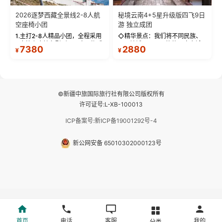
2026逐梦西藏全景线2-8人航
秘境云南4+5星升级版四飞9日
空座椅小团
游 独立成团
1.主打2-8人精品小团，全程采用
◇精华景点：我们将不同民族、
9座航空座椅车型（360度环抱式
不同地域、不同风格的三座古城
7380
2880
¥
¥
座舱），提供VIP级别的舒适出行
—【大理古城、丽江古城、香格
体验 。供氧保障： 2.全程入住舒
里拉、野象谷】呈现给您！...
适型含氧酒店（低海拔的索松村
和林芝除外），并贴心赠...
©新疆中旅国际旅行社有限公司版权所有
许可证号:L-XB-100013
ICP备案号:新ICP备19001292号-4
新公网安备 65010302000123号
首页
电话
客服
我的
分类