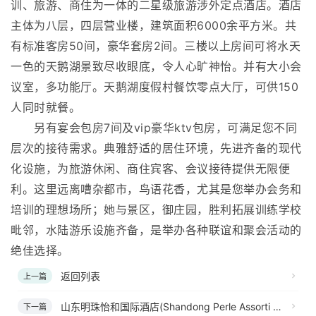
训、旅游、商住为一体的二星级旅游涉外定点酒店。酒店
主体为八层，四层营业楼，建筑面积6000余平方米。共
有标准客房50间，豪华套房2间。三楼以上房间可将水天
一色的天鹅湖景致尽收眼底，令人心旷神怡。并有大小会
议室，多功能厅。天鹅湖度假村餐饮零点大厅，可供150
人同时就餐。
另有宴会包房7间及vip豪华ktv包房，可满足您不同
层次的接待需求。典雅舒适的居住环境，先进齐备的现代
化设施，为旅游休闲、商住宾客、会议接待提供无限便
利。这里远离嘈杂都市，鸟语花香，尤其是您举办会务和
培训的理想场所；她与景区，御庄园，胜利拓展训练学校
毗邻，水陆游乐设施齐备，是举办各种联谊和聚会活动的
绝佳选择。
返回列表
上一篇
山东明珠怡和国际酒店(Shandong Perle Assorti Int’l Hotel)
下一篇