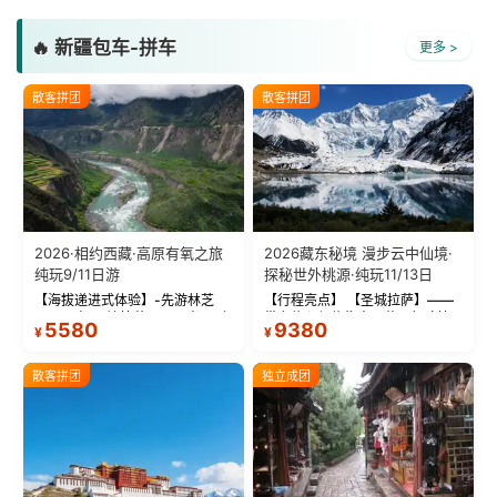
🔥 新疆包车-拼车
更多 >
散客拼团
散客拼团
2026·相约西藏·高原有氧之旅
2026藏东秘境 漫步云中仙境·
纯玩9/11日游
探秘世外桃源·纯玩11/13日
【海拔递进式体验】-先游林芝
【行程亮点】 【圣城拉萨】——
(2900米)再访拉萨(3650米)，亲
带上信心与信仰去西藏，行吟拉
5580
9380
¥
¥
测 99%游客零高反 。 【贴心保
萨，感受这座城与生俱来的与众
障】-全程配备便携式制氧机，高
不同！ 【布达拉宫】——集宫殿
反根本不是事儿 ！ 【无人机航
城堡寺院于一体的宏伟建筑，是
散客拼团
独立成团
拍】-雪山/圣湖/...
西藏最完整的古代...