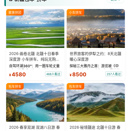
散客拼团
小车拼车
2026·画卷北疆 北疆十日春季
世界旅客的伊犁之约：8天北疆
深度游 小车拼车、纯玩无购
暖心深度游
物！
自驾环湖360°：用一圈车轮丈量
探秘三大雅丹之首：游览被《中
“大西洋最后一滴眼泪”的极致蔚
国国家地理》评选为“中国最美的
4580
8500
468人看过
257人看过
¥
¥
蓝。 赛湖旅拍：甄选多款风格服
三大雅丹”第一名的克拉玛依魔鬼
饰，9张精修美照，定格赛里木湖
城。 中国第一村：探访仅存的图
绝美瞬间。 赛湖坦克300跟车视
瓦人最大村落——禾木村，欣赏
包车拼车
包车拼车
频：专业摄影师...
晨雾与小木...
2026·春享双湖 双湖八日游 春
2026·秘境疆途 北疆十日游 春