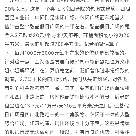
个左右，是广场式的SHOPPINGMALL。目前的出租率在
90%以上。这是一个类似北京四合院的包围式建筑，四周
围是商业街，中间则是休闲广场。休闲广场面积相当大，
估计占整个弘基假日广场的一半左右。弘基假日广场的租
金从3元起到20元/平方米/天不等。商铺面积最小的为20
平方米，最大的则超过700平方米。记者稍微估算了一
下，每月1000元6000元每平方米的价位还是比较高的。
针对这一点，上海弘基发展有限公司市场部副经理方文小
姐小姐解释说：在计算价格之前，我们曾作过非常细致的
调查，3.7公里长的四川北路，我们从头走到尾，对各类
商铺的租金都考察了一番。其实，弘基假日广场的单位租
金和四川北路上的一般性能商铺相比根本不算贵，后者的
租金也在13.3元/平方米/天30元/平方米/天之间。弘基假
日广场是四川北路唯一的一个集购物、休闲于一体的大型
综合广场。建筑构造、周围环境也十分不错，这些是传统
的服饰市场无法做到的。所以，它有自身的优势，租金相