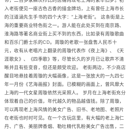
邻，二百多家鳞次栉比的店铺再现老上海的繁华旧梦。初
入老街便见一座古色古香的描金牌坊，上有曾任上海市长
的汪道涵先生手书的四个大字：“上海老街”。 这条街是上
海的重要商业特色街之一。游人能在此处买到在南京路、
淮海路等著名商业街上买不到的东西，比如录有周璇歌曲
和百乐门爵士乐的CD。周璇的老歌一张盘售人民币十
元，收有从老唱片上翻录的周璇代表作《夜上海》、《天
涯歌女》、《四季歌》等，尽管长久的岁月已让歌声不清
晰并且有些变音，但还是颇受欢迎。 老街两边，不少商店
醒目地悬挂着周璇的大幅画像，这是一张放大的一九四七
年一月份《艺海画报》封面。已模糊的画面上，曾风靡大
上海的一代女星周璇依然光采照人。 岁月在上海老街充分
体现着自己的价值，年代越久的物品越值钱。除了周璇，
可以再现老上海风情的美女广告、旧书、老地图、老照片
在老街也时时可见。在一个古玩店里，有大幅的老上海仁
丹、广告、美丽牌香烟、勒吐精代乳粉美女广告出售，二