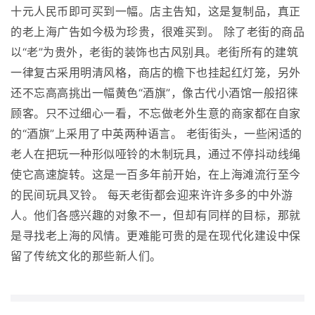
十元人民币即可买到一幅。店主告知，这是复制品，真正
的老上海广告如今极为珍贵，很难买到。 除了老街的商品
以“老”为贵外，老街的装饰也古风别具。老街所有的建筑
一律复古采用明清风格，商店的檐下也挂起红灯笼，另外
还不忘高高挑出一幅黄色“酒旗”，像古代小酒馆一般招徕
顾客。只不过细心一看，不忘做老外生意的商家都在自家
的“酒旗”上采用了中英两种语言。 老街街头，一些闲适的
老人在把玩一种形似哑铃的木制玩具，通过不停抖动线绳
使它高速旋转。这是一百多年前开始，在上海滩流行至今
的民间玩具叉铃。 每天老街都会迎来许许多多的中外游
人。他们各感兴趣的对象不一，但却有同样的目标，那就
是寻找老上海的风情。更难能可贵的是在现代化建设中保
留了传统文化的那些新人们。