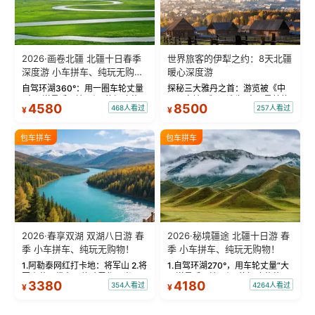
2026·画卷北疆 北疆十日春季
世界旅客的伊犁之约：8天北疆
深度游 小车拼车、纯玩无购
暖心深度游
物！
自驾环湖360°：用一圈车轮丈量
探秘三大雅丹之首：游览被《中
“大西洋最后一滴眼泪”的极致蔚
国国家地理》评选为“中国最美的
4580
8500
468人看过
257人看过
¥
¥
蓝。 赛湖旅拍：甄选多款风格服
三大雅丹”第一名的克拉玛依魔鬼
饰，9张精修美照，定格赛里木湖
城。 中国第一村：探访仅存的图
绝美瞬间。 赛湖坦克300跟车视
瓦人最大村落——禾木村，欣赏
包车拼车
包车拼车
频：专业摄影师...
晨雾与小木...
2026·春享双湖 双湖八日游 春
2026·秘境疆途 北疆十日游 春
季 小车拼车、纯玩无购物！
季 小车拼车、纯玩无购物！
1.阿勒泰网红打卡地：将军山 2.将
1.自驾环湖270°，用车轮丈量“大
军山落日缆车，体验雪都风光 3.
西洋最后一滴眼泪”的极致蔚蓝，
3380
4180
354人看过
4264人看过
¥
¥
将军山，夕阳派对，蹦迪party 4.
让雪山、花海与深邃湖水在转弯
自驾赛里木湖360°环湖 5.二进赛
间连成自由的画卷。 2.特别赠送
湖随心游，邂逅湖畔日出浪漫...
那拉提景区3公里内，落地窗三钻