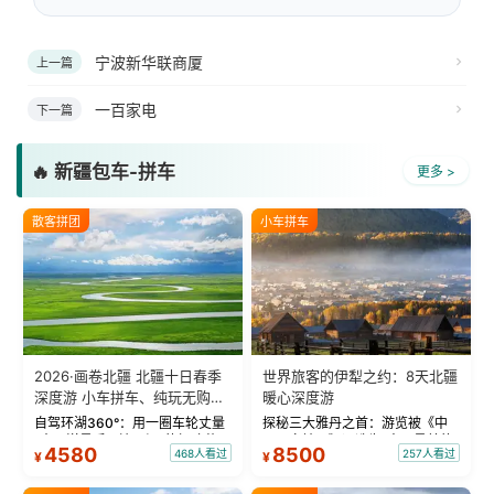
宁波新华联商厦
上一篇
一百家电
下一篇
🔥 新疆包车-拼车
更多 >
散客拼团
小车拼车
2026·画卷北疆 北疆十日春季
世界旅客的伊犁之约：8天北疆
深度游 小车拼车、纯玩无购
暖心深度游
物！
自驾环湖360°：用一圈车轮丈量
探秘三大雅丹之首：游览被《中
“大西洋最后一滴眼泪”的极致蔚
国国家地理》评选为“中国最美的
4580
8500
468人看过
257人看过
¥
¥
蓝。 赛湖旅拍：甄选多款风格服
三大雅丹”第一名的克拉玛依魔鬼
饰，9张精修美照，定格赛里木湖
城。 中国第一村：探访仅存的图
绝美瞬间。 赛湖坦克300跟车视
瓦人最大村落——禾木村，欣赏