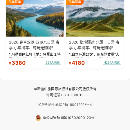
包车拼车
包车拼车
频：专业摄影师...
晨雾与小木...
2026·春享双湖 双湖八日游 春
2026·秘境疆途 北疆十日游 春
季 小车拼车、纯玩无购物！
季 小车拼车、纯玩无购物！
1.阿勒泰网红打卡地：将军山 2.将
1.自驾环湖270°，用车轮丈量“大
军山落日缆车，体验雪都风光 3.
西洋最后一滴眼泪”的极致蔚蓝，
3380
4180
354人看过
4264人看过
¥
¥
将军山，夕阳派对，蹦迪party 4.
让雪山、花海与深邃湖水在转弯
自驾赛里木湖360°环湖 5.二进赛
间连成自由的画卷。 2.特别赠送
湖随心游，邂逅湖畔日出浪漫...
那拉提景区3公里内，落地窗三钻
民宿 3.那...
©新疆中旅国际旅行社有限公司版权所有
许可证号:L-XB-100013
ICP备案号:新ICP备19001292号-4
新公网安备 65010302000123号