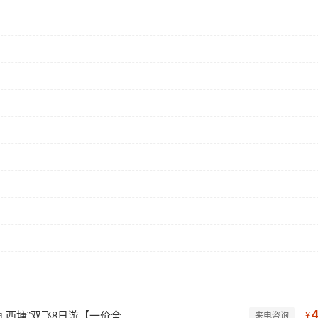
镇.西塘”双飞8日游【一价全
¥
来电咨询