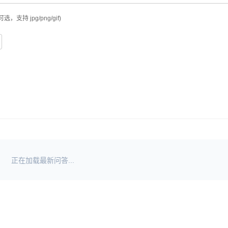
可选，支持 jpg/png/gif)
正在加载最新问答...