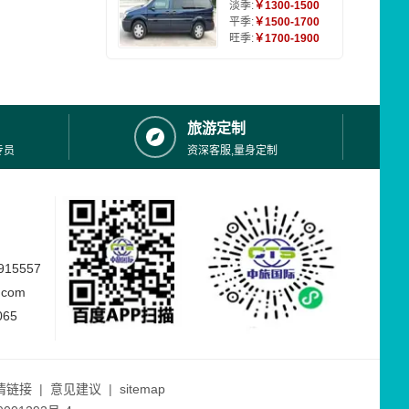
淡季:
￥1300-1500
平季:
￥1500-1700
旺季:
￥1700-1900
旅游定制
专员
资深客服,量身定制
15557
.com
065
情链接
|
意见建议
|
sitemap