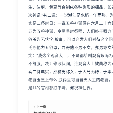
生、油麻、黄豆等合制成各种象形的粿品，如
次神诞?有二说：一说潮汕是水稻一年两熟，
实是二祭时日；一说五谷神诞原在六月二十六
五为五谷神诞，令民易时祭拜，人们终于照办了
谷爷告无状”的故事，可以启发人们对待这个
氏呼他为五谷母，弄得他不男不女，亦男亦女
笑：“我这个观音大士，不是都给叫观音娘吗?
不舒服，决计修改状词，连观音大士被曲称为
奏二例属实，然称男称女，于大局无碍，于本
老婆玉皇上帝么!朕尚且可当普天人主的老婆，
是非的官司都打不清，何况神仙界。
« 上一篇