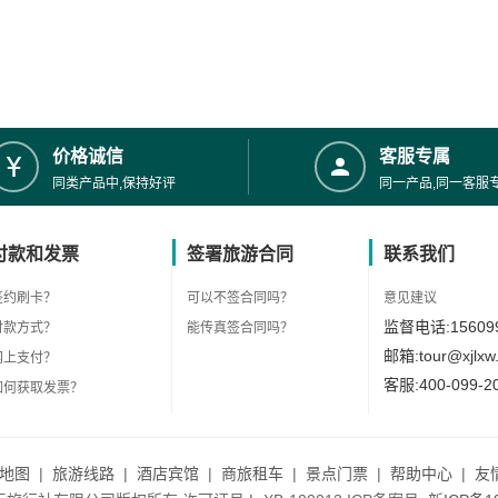
价格诚信
客服专属
同类产品中,保持好评
同一产品,同一客服
付款和发票
签署旅游合同
联系我们
签约刷卡？
可以不签合同吗？
意见建议
监督电话:156099
付款方式？
能传真签合同吗？
邮箱:tour@xjlxw
网上支付？
客服:400-099-2
如何获取发票？
地图
|
旅游线路
|
酒店宾馆
|
商旅租车
|
景点门票
|
帮助中心
|
友