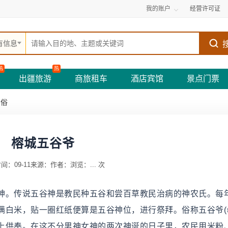
我的账户
经营许可证
有信息
热
热
出疆旅游
商旅租车
酒店宾馆
景点门票
民俗
榕城五谷爷
间：09-11
来源：
作者：
浏览：
...
次
神。传说五谷神是教民种五谷和尝百草教民治病的神农氏。每
满白米，贴一圈红纸便算是五谷神位，进行祭拜。俗称五谷爷(
上供奉。在这不分男神女神的两次神诞的日子里，农民用米粉