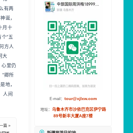
么有两
称神诞，
十月十
个“五
何方人
呵大
，心里仍
“卿所
母是地，
。人间
tour@xjlxw.com
E-mail：
乌鲁木齐市沙依巴克区伊宁路
地址：
89号新丰大厦A座7楼
一篇 »
新疆旅游目的地