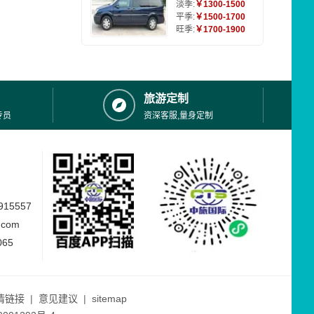
淡季:
￥1300-1500
平季:
￥1500-1700
旺季:
￥1700-1900
旅游定制
专员
资深客服,量身定制
15557
.com
065
情链接
|
意见建议
|
sitemap