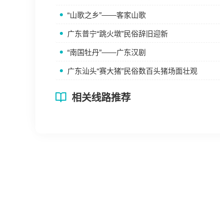
“山歌之乡”——客家山歌
广东普宁“跳火墩”民俗辞旧迎新
“南国牡丹”——广东汉剧
广东汕头“赛大猪”民俗数百头猪场面壮观
相关线路推荐