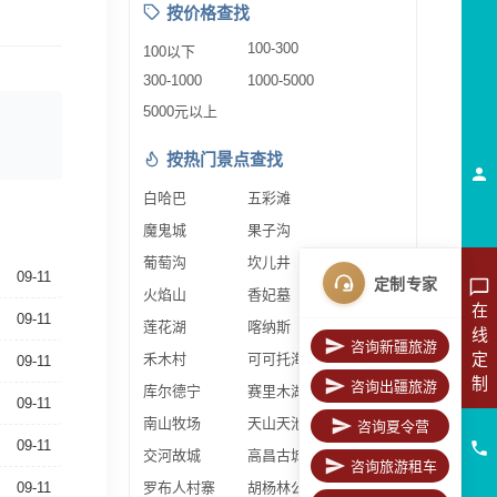
按价格查找
100-300
100以下
300-1000
1000-5000
5000元以上
按热门景点查找
白哈巴
五彩滩
魔鬼城
果子沟
葡萄沟
坎儿井
09-11
定制专家
火焰山
香妃墓
在
09-11
莲花湖
喀纳斯
线
咨询新疆旅游
定
禾木村
可可托海
09-11
制
咨询出疆旅游
库尔德宁
赛里木湖
09-11
南山牧场
天山天池
咨询夏令营
09-11
交河故城
高昌古城
咨询旅游租车
09-11
罗布人村寨
胡杨林公园