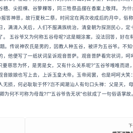
谷穗、尖担棵、谷箩稞等，同三牲祭品摆在香案上敬拜。 为什
为报答神恩，故行夏秋二祭，时间定在两次收成后的月中，俗
日，满清入关后，人们不服满族统治，清皇朝为探测民心，定
。 五谷爷又为何称五谷母呢?这是糊涂案，没法回答，好在有
问题。传说神农氏是男的，因教人种五谷，被评为五谷爷。不知
的，他便写了一纸状词呈诉观音菩萨。观音菩萨看完状词，呵
只要慈悲为怀，是男是女，又有什么关系呢?”五谷爷唯唯而退
观音娘娘也写上去，上诉玉皇大帝。玉帝阅罢，也是呵呵大笑：
人无损，何必耿耿于怀?岂不闻潮汕人有句口头禅：父是天，
卿为何不可称为母哉?!”“五谷爷告无状”也就成了一句俗语掌故
下