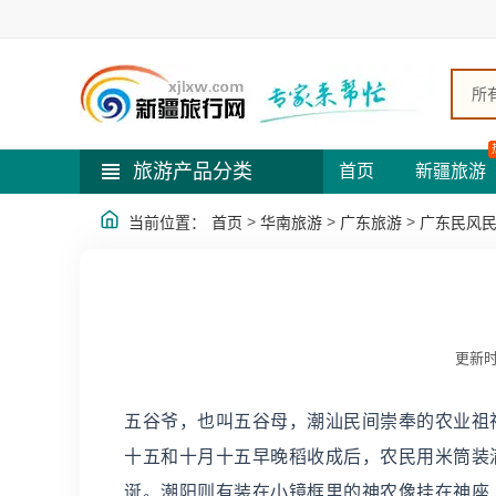
所
旅游产品分类
首页
新疆旅游
>
>
>
当前位置：
首页
华南旅游
广东旅游
广东民风
更新时
五谷爷，也叫五谷母，潮汕民间崇奉的农业祖
十五和十月十五早晚稻收成后，农民用米筒装
诞。潮阳则有装在小镜框里的神农像挂在神座