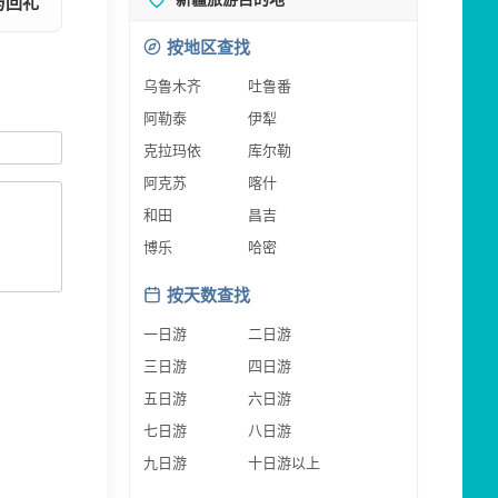
与回礼
按地区查找
乌鲁木齐
吐鲁番
阿勒泰
伊犁
克拉玛依
库尔勒
阿克苏
喀什
和田
昌吉
博乐
哈密
按天数查找
一日游
二日游
三日游
四日游
五日游
六日游
七日游
八日游
九日游
十日游以上