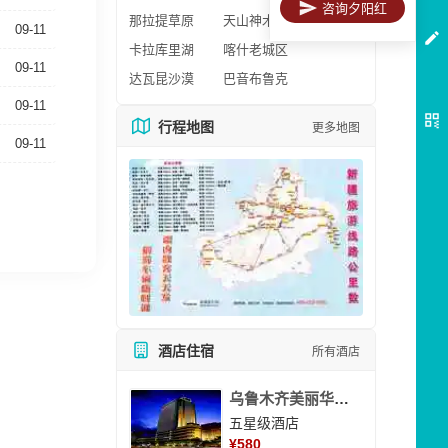
咨询夕阳红
那拉提草原
天山神木园
09-11
卡拉库里湖
喀什老城区
09-11
达瓦昆沙漠
巴音布鲁克
09-11
行程地图
更多地图
09-11
酒店住宿
所有酒店
乌鲁木齐美丽华大酒
五星级酒店
¥
580