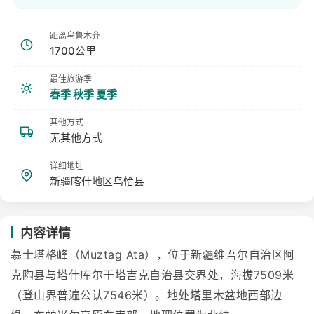
距离乌鲁木齐
1700公里
最佳旅游季
春季 秋季 夏季
其他方式
无其他方式
详细地址
新疆喀什地区乌恰县
内容详情
慕士塔格峰（Muztag Ata），位于新疆维吾尔自治区阿
克陶县与塔什库尔干塔吉克自治县交界处，海拔7509米
（登山界普遍公认7546米）。地处塔里木盆地西部边