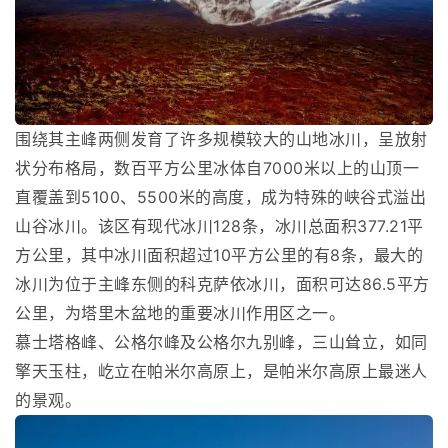
围绕其主峰两侧发育了许多规模较大的山地冰川，呈放射
状分布格局，数百平方公里冰体自7000米以上的山顶一
直覆盖到5100、5500米的高度，成为特殊的峡谷式溢出
山谷冰川。该区有现代冰川128条，冰川总面积377.21平
方公里，其中冰川面积超过10平方公里的有8条，最大的
冰川为位于主峰东侧的科克萨依冰川，面积可达86.5平方
公里，为塔里木盆地的重要冰川作用区之一。
慕士塔格峰、公格尔峰及公格尔九别峰，三山耸立，如同
擎天玉柱，屹立在帕米尔高原上，是帕米尔高原上最迷人
的景观。