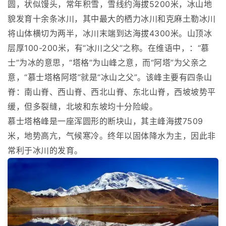
圆，状似馒头，常年积雪，雪线约海拔5200米，冰山地
貌发育十余条冰川，其中最大的栖力冰川和克麻土勒冰川
将山体横切为两半，冰川末端到达海拔4300米。山顶冰
层厚100-200米，有“冰川之父”之称。在维语中，：“慕
士”为冰的意思，“塔格”为山峰之意，而“阿塔”为父亲之
意，“慕士塔格阿塔”就是“冰山之父”。该峰主要有四条山
脊：南山脊、西山脊、西北山脊、东北山脊，西坡坡势平
缓，但多裂缝，北坡和东坡均十分险峻。
慕士塔格峰是一座浑圆形的断块山，其主峰海拔7509
米，地势高亢，气候寒冷。终年以固体降水为主，因此非
常利于冰川的发育。