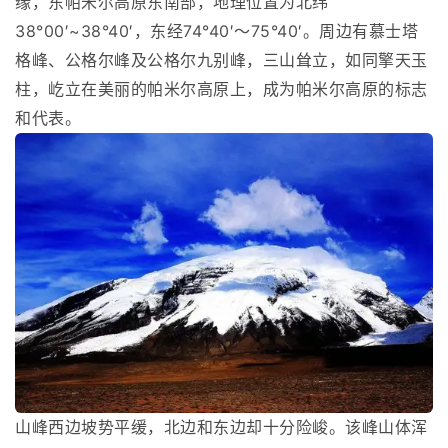
缘，东帕米尔高原东南部，地理位置为北纬
38°00′~38°40′，东经74°40′～75°40′。周边有慕士塔
格峰、公格尔峰及公格尔九别峰，三山耸立，如同擎天玉
柱，屹立在美丽的帕米尔高原上，成为帕米尔高原的标志
和代表。
山峰西边坡势平缓，北边和东边却十分险峻。该峰山体浑