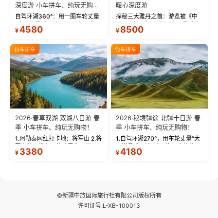
深度游 小车拼车、纯玩无购
暖心深度游
物！
自驾环湖360°：用一圈车轮丈量
探秘三大雅丹之首：游览被《中
“大西洋最后一滴眼泪”的极致蔚
国国家地理》评选为“中国最美的
4580
8500
¥
¥
蓝。 赛湖旅拍：甄选多款风格服
三大雅丹”第一名的克拉玛依魔鬼
饰，9张精修美照，定格赛里木湖
城。 中国第一村：探访仅存的图
绝美瞬间。 赛湖坦克300跟车视
瓦人最大村落——禾木村，欣赏
包车拼车
包车拼车
频：专业摄影师...
晨雾与小木...
2026·春享双湖 双湖八日游 春
2026·秘境疆途 北疆十日游 春
季 小车拼车、纯玩无购物！
季 小车拼车、纯玩无购物！
1.阿勒泰网红打卡地：将军山 2.将
1.自驾环湖270°，用车轮丈量“大
军山落日缆车，体验雪都风光 3.
西洋最后一滴眼泪”的极致蔚蓝，
3380
4180
¥
¥
将军山，夕阳派对，蹦迪party 4.
让雪山、花海与深邃湖水在转弯
自驾赛里木湖360°环湖 5.二进赛
间连成自由的画卷。 2.特别赠送
湖随心游，邂逅湖畔日出浪漫...
那拉提景区3公里内，落地窗三钻
民宿 3.那...
©新疆中旅国际旅行社有限公司版权所有
许可证号:L-XB-100013