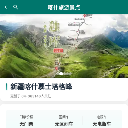
喀什旅游景点
新疆喀什慕士塔格峰
更新于 04-06
3146人关注
门票价格
区间车
电瓶车
无门票
无区间车
无电瓶车