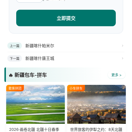
立即提交
新疆喀什帕米尔
上一篇
新疆喀什唐王城
下一篇
🔥 新疆包车-拼车
更多 >
散客拼团
小车拼车
2026·画卷北疆 北疆十日春季
世界旅客的伊犁之约：8天北疆