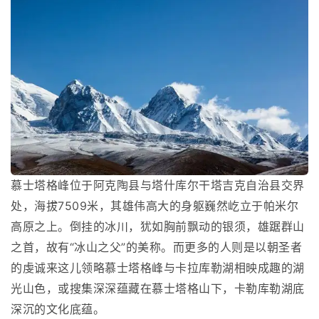
慕士塔格峰位于阿克陶县与塔什库尔干塔吉克自治县交界
处，海拔7509米，其雄伟高大的身躯巍然屹立于帕米尔
高原之上。倒挂的冰川，犹如胸前飘动的银须，雄踞群山
之首，故有“冰山之父”的美称。而更多的人则是以朝圣者
的虔诚来这儿领略慕士塔格峰与卡拉库勒湖相映成趣的湖
光山色，或搜集深深蕴藏在慕士塔格山下，卡勒库勒湖底
深沉的文化底蕴。