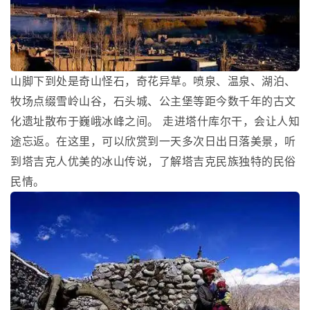
山脚下到处是奇山怪石，奇花异草。喷泉、温泉、湖泊、
牧场点缀雪岭山谷，石头城、公主堡等距今数千年的古文
化遗址散布于巍峨冰峰之间。 走进塔什库尔干，会让人知
途忘返。在这里，可以欣赏到一天多次日出日落美景，听
到塔吉克人优美的冰山传说，了解塔吉克民族独特的民俗
民情。