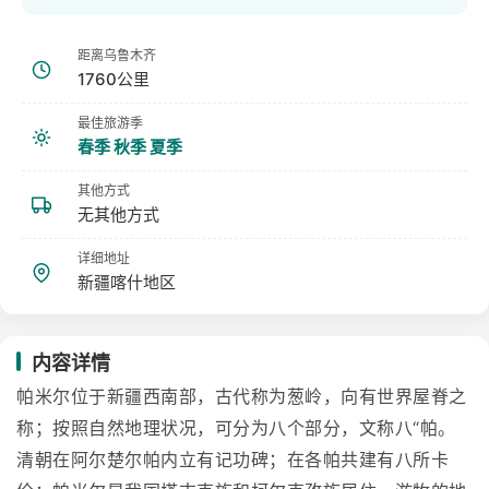
距离乌鲁木齐
1760公里
最佳旅游季
春季 秋季 夏季
其他方式
无其他方式
详细地址
新疆喀什地区
内容详情
帕米尔位于新疆西南部，古代称为葱岭，向有世界屋脊之
称；按照自然地理状况，可分为八个部分，文称八“帕。
清朝在阿尔楚尔帕内立有记功碑；在各帕共建有八所卡