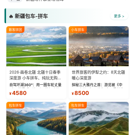
🔥 新疆包车-拼车
更多 >
散客拼团
小车拼车
2026·画卷北疆 北疆十日春季
世界旅客的伊犁之约：8天北疆
深度游 小车拼车、纯玩无购
暖心深度游
物！
自驾环湖360°：用一圈车轮丈量
探秘三大雅丹之首：游览被《中
“大西洋最后一滴眼泪”的极致蔚
国国家地理》评选为“中国最美的
4580
8500
¥
¥
蓝。 赛湖旅拍：甄选多款风格服
三大雅丹”第一名的克拉玛依魔鬼
饰，9张精修美照，定格赛里木湖
城。 中国第一村：探访仅存的图
绝美瞬间。 赛湖坦克300跟车视
瓦人最大村落——禾木村，欣赏
包车拼车
包车拼车
频：专业摄影师...
晨雾与小木...