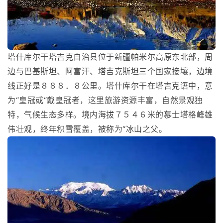
塔什库尔干塔吉克自治县位于新疆帕米尔高原东北部，周
边与巴基斯坦、阿富汗、塔吉克斯坦三个国家接壤，边境
线正好是８８８．８公里。塔什库尔干在塔吉克语中，意
为“皇冠或“戴皇冠者，这里旅游资源丰富，自然景观独
特，气候生态多样。境内海拔７５４６米的慕士塔格峰雄
伟壮观，终年积雪覆盖，被称为“冰山之父。