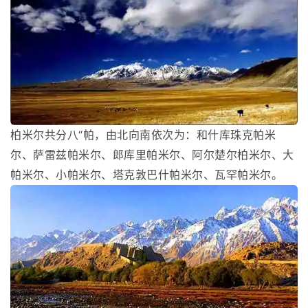
柏米尔共分八“帕，由北向南依次为：和什库珠克帕米
尔、萨雷兹帕米尔、郎库里帕米尔、阿尔楚尔柏米尔、大
帕米尔、小帕米尔、塔克敦巴什帕米尔、瓦罕帕米尔。