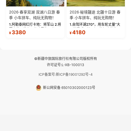
2026·春享双湖 双湖八日游 春
2026·秘境疆途 北疆十日游 春
季 小车拼车、纯玩无购物！
季 小车拼车、纯玩无购物！
1.阿勒泰网红打卡地：将军山 2.将
1.自驾环湖270°，用车轮丈量“大
军山落日缆车，体验雪都风光 3.
西洋最后一滴眼泪”的极致蔚蓝，
3380
4180
¥
¥
将军山，夕阳派对，蹦迪party 4.
让雪山、花海与深邃湖水在转弯
自驾赛里木湖360°环湖 5.二进赛
间连成自由的画卷。 2.特别赠送
湖随心游，邂逅湖畔日出浪漫...
那拉提景区3公里内，落地窗三钻
民宿 3.那...
©新疆中旅国际旅行社有限公司版权所有
许可证号:L-XB-100013
ICP备案号:新ICP备19001292号-4
新公网安备 65010302000123号