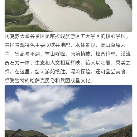
阔克苏大峡谷景区是喀拉峻旅游区五大景区的核心景区。
景区景观特色主要以峡谷地貌、水体景观、高山草原为
主，集高峡平湖、雪山群峰、原始植被、峰峦绝壁、溪流
奇石为一体，生态和人文相互辉映，给人以壮丽、秀美之
感。在这里，您可游船揽胜、漂流探险，还可品尝美食，
感受独特的哈萨克民俗和兵团戍垦文化。