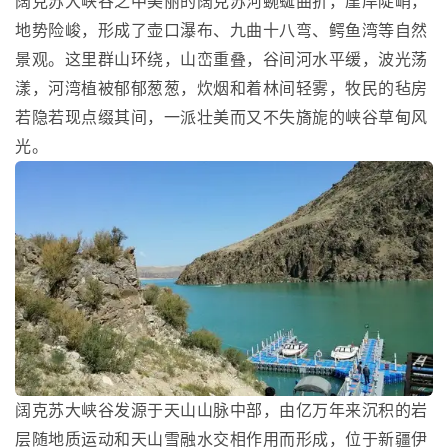
阔克苏大峡谷之中美丽的阔克苏河蜿蜒曲折，崖岸陡峭，
地势险峻，形成了壶口瀑布、九曲十八弯、鳄鱼湾等自然
景观。这里群山环绕，山峦重叠，谷间河水平缓，波光荡
漾，河湾植被郁郁葱葱，炊烟和着林间轻雾，牧民的毡房
若隐若现点缀其间，一派壮美而又不失旖旎的峡谷草甸风
光。
阔克苏大峡谷发源于天山山脉中部，由亿万年来沉积的岩
层随地质运动和天山雪融水交相作用而形成，位于新疆伊