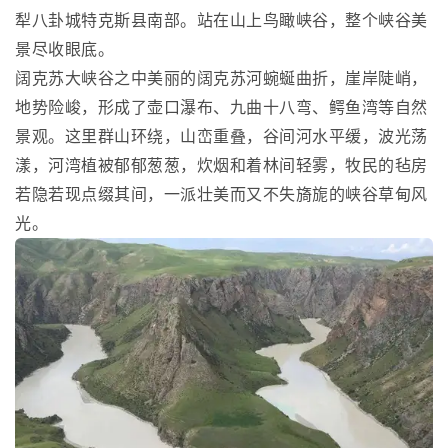
犁八卦城特克斯县南部。站在山上鸟瞰峡谷，整个峡谷美
景尽收眼底。
阔克苏大峡谷之中美丽的阔克苏河蜿蜒曲折，崖岸陡峭，
地势险峻，形成了壶口瀑布、九曲十八弯、鳄鱼湾等自然
景观。这里群山环绕，山峦重叠，谷间河水平缓，波光荡
漾，河湾植被郁郁葱葱，炊烟和着林间轻雾，牧民的毡房
若隐若现点缀其间，一派壮美而又不失旖旎的峡谷草甸风
光。