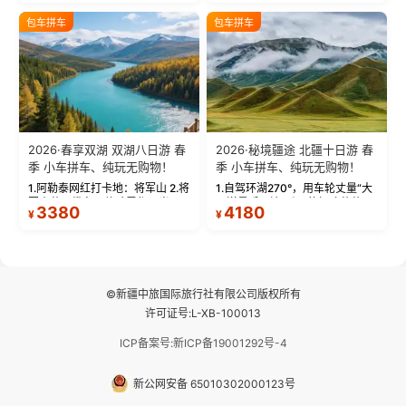
饰，9张精修美照，定格赛里木湖
城。 中国第一村：探访仅存的图
绝美瞬间。 赛湖坦克300跟车视
瓦人最大村落——禾木村，欣赏
包车拼车
包车拼车
频：专业摄影师...
晨雾与小木...
2026·春享双湖 双湖八日游 春
2026·秘境疆途 北疆十日游 春
季 小车拼车、纯玩无购物！
季 小车拼车、纯玩无购物！
1.阿勒泰网红打卡地：将军山 2.将
1.自驾环湖270°，用车轮丈量“大
军山落日缆车，体验雪都风光 3.
西洋最后一滴眼泪”的极致蔚蓝，
3380
4180
¥
¥
将军山，夕阳派对，蹦迪party 4.
让雪山、花海与深邃湖水在转弯
自驾赛里木湖360°环湖 5.二进赛
间连成自由的画卷。 2.特别赠送
湖随心游，邂逅湖畔日出浪漫...
那拉提景区3公里内，落地窗三钻
民宿 3.那...
©新疆中旅国际旅行社有限公司版权所有
许可证号:L-XB-100013
ICP备案号:新ICP备19001292号-4
新公网安备 65010302000123号