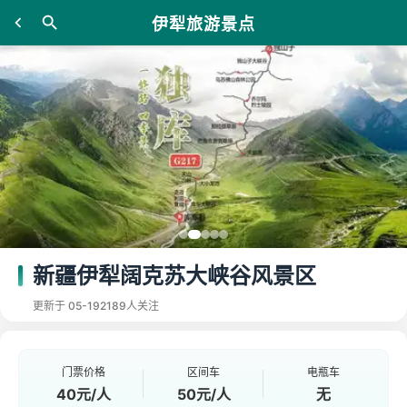
伊犁旅游景点
新疆伊犁阔克苏大峡谷风景区
更新于 05-19
2189人关注
门票价格
区间车
电瓶车
40元/人
50元/人
无