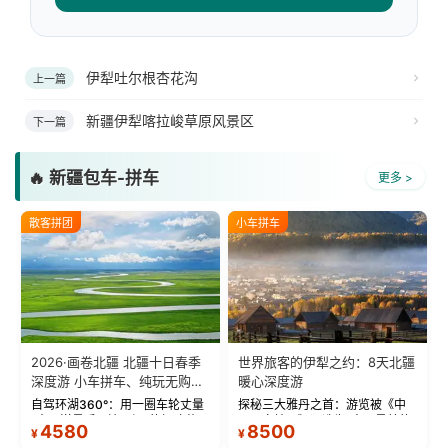
伊犁吐尔根杏花沟
上一篇
新疆伊犁喀拉峻草原风景区
下一篇
🔥 新疆包车-拼车
更多 >
散客拼团
小车拼车
2026·画卷北疆 北疆十日春季
世界旅客的伊犁之约：8天北疆
深度游 小车拼车、纯玩无购
暖心深度游
物！
自驾环湖360°：用一圈车轮丈量
探秘三大雅丹之首：游览被《中
“大西洋最后一滴眼泪”的极致蔚
国国家地理》评选为“中国最美的
4580
8500
¥
¥
蓝。 赛湖旅拍：甄选多款风格服
三大雅丹”第一名的克拉玛依魔鬼