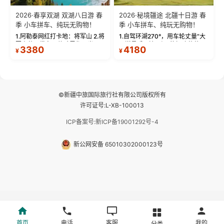
2026·春享双湖 双湖八日游 春
2026·秘境疆途 北疆十日游 春
季 小车拼车、纯玩无购物！
季 小车拼车、纯玩无购物！
1.阿勒泰网红打卡地：将军山 2.将
1.自驾环湖270°，用车轮丈量“大
军山落日缆车，体验雪都风光 3.
西洋最后一滴眼泪”的极致蔚蓝，
3380
4180
¥
¥
将军山，夕阳派对，蹦迪party 4.
让雪山、花海与深邃湖水在转弯
自驾赛里木湖360°环湖 5.二进赛
间连成自由的画卷。 2.特别赠送
湖随心游，邂逅湖畔日出浪漫...
那拉提景区3公里内，落地窗三钻
民宿 3.那...
©新疆中旅国际旅行社有限公司版权所有
许可证号:L-XB-100013
ICP备案号:新ICP备19001292号-4
新公网安备 65010302000123号
首页
电话
客服
我的
分类