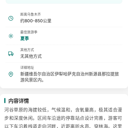
距离乌鲁木齐
约800-850公里
最佳旅游季
夏季
其他方式
无其他方式
详细地址
新疆维吾尔自治区伊犁哈萨克自治州新源县那拉提旅
游风景区内。
内容详情
河谷草原的海拔较低，气候温和，含氧量高，极其适合漫
步和深度休闲。区间车沿途的停靠站点设计完善，游客可
以下车沿着栈道走向河畔，近距离听水声、穿林海。这里