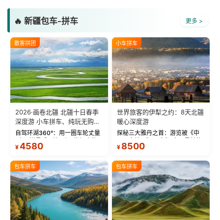
🔥 新疆包车-拼车
更多 >
散客拼团
小车拼车
2026·画卷北疆 北疆十日春季
世界旅客的伊犁之约：8天北疆
深度游 小车拼车、纯玩无购
暖心深度游
物！
自驾环湖360°：用一圈车轮丈量
探秘三大雅丹之首：游览被《中
“大西洋最后一滴眼泪”的极致蔚
国国家地理》评选为“中国最美的
4580
8500
¥
¥
蓝。 赛湖旅拍：甄选多款风格服
三大雅丹”第一名的克拉玛依魔鬼
饰，9张精修美照，定格赛里木湖
城。 中国第一村：探访仅存的图
绝美瞬间。 赛湖坦克300跟车视
瓦人最大村落——禾木村，欣赏
包车拼车
包车拼车
频：专业摄影师...
晨雾与小木...