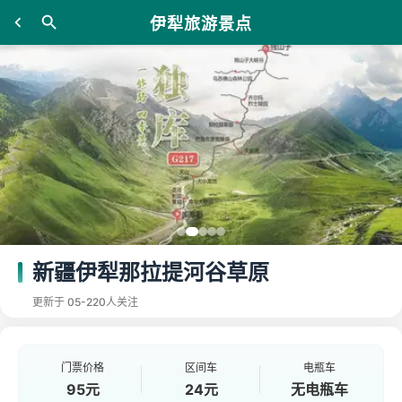
伊犁旅游景点
新疆伊犁那拉提河谷草原
更新于 05-22
0人关注
门票价格
区间车
电瓶车
95元
24元
无电瓶车