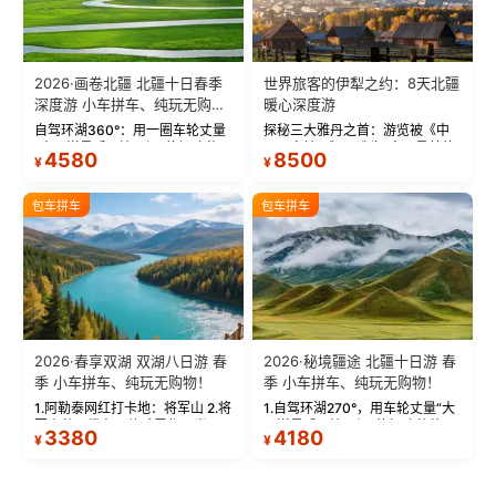
2026·画卷北疆 北疆十日春季
世界旅客的伊犁之约：8天北疆
深度游 小车拼车、纯玩无购
暖心深度游
物！
自驾环湖360°：用一圈车轮丈量
探秘三大雅丹之首：游览被《中
“大西洋最后一滴眼泪”的极致蔚
国国家地理》评选为“中国最美的
4580
8500
¥
¥
蓝。 赛湖旅拍：甄选多款风格服
三大雅丹”第一名的克拉玛依魔鬼
饰，9张精修美照，定格赛里木湖
城。 中国第一村：探访仅存的图
绝美瞬间。 赛湖坦克300跟车视
瓦人最大村落——禾木村，欣赏
包车拼车
包车拼车
频：专业摄影师...
晨雾与小木...
2026·春享双湖 双湖八日游 春
2026·秘境疆途 北疆十日游 春
季 小车拼车、纯玩无购物！
季 小车拼车、纯玩无购物！
1.阿勒泰网红打卡地：将军山 2.将
1.自驾环湖270°，用车轮丈量“大
军山落日缆车，体验雪都风光 3.
西洋最后一滴眼泪”的极致蔚蓝，
3380
4180
¥
¥
将军山，夕阳派对，蹦迪party 4.
让雪山、花海与深邃湖水在转弯
自驾赛里木湖360°环湖 5.二进赛
间连成自由的画卷。 2.特别赠送
湖随心游，邂逅湖畔日出浪漫...
那拉提景区3公里内，落地窗三钻