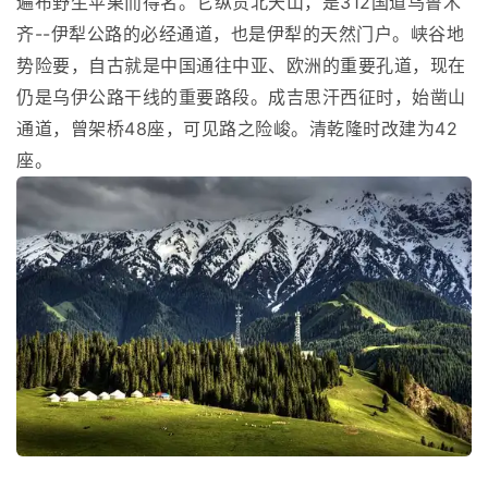
遍布野生苹果而得名。它纵贯北天山，是312国道乌鲁木
齐--伊犁公路的必经通道，也是伊犁的天然门户。峡谷地
势险要，自古就是中国通往中亚、欧洲的重要孔道，现在
仍是乌伊公路干线的重要路段。成吉思汗西征时，始凿山
通道，曾架桥48座，可见路之险峻。清乾隆时改建为42
座。