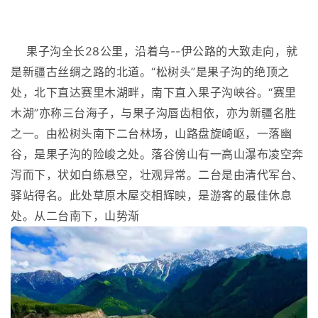
果子沟全长28公里，沿着乌--伊公路的大致走向，就
是新疆古丝绸之路的北道。“松树头”是果子沟的绝顶之
处，北下直达赛里木湖畔，南下直入果子沟峡谷。“赛里
木湖”亦称三台海子，与果子沟唇齿相依，亦为新疆名胜
之一。由松树头南下二台林场，山路盘旋崎岖，一落幽
谷，是果子沟的险峻之处。落谷傍山有一高山瀑布凌空奔
泻而下，状如白练悬空，壮观异常。二台是由清代军台、
驿站得名。此处草原木屋交相辉映，是游客的最佳休息
处。从二台南下，山势渐