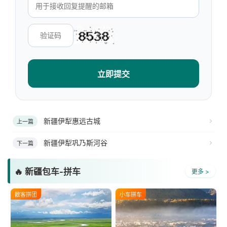
立即提交
新疆伊犁惠远古城
上一篇
新疆伊犁巩乃斯河谷
下一篇
🔥 新疆包车-拼车
更多 >
散客拼团
小车拼车