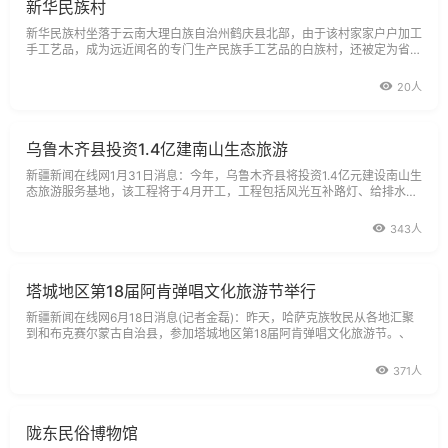
新华民族村
新华民族村坐落于云南大理白族自治州鹤庆县北部，由于该村家家户户加工
手工艺品，成为远近闻名的专门生产民族手工艺品的白族村，还被定为省级
民族旅游村。
20人
乌鲁木齐县投资1.4亿建南山生态旅游
新疆新闻在线网1月31日消息：今年，乌鲁木齐县将投资1.4亿元建设南山生
态旅游服务基地，该工程将于4月开工，工程包括风光互补路灯、给排水电
网、绿化以及环卫设施建设等在内的基础设施建设。
343人
塔城地区第18届阿肯弹唱文化旅游节举行
新疆新闻在线网6月18日消息(记者金磊)：昨天，哈萨克族牧民从各地汇聚
到和布克赛尔蒙古自治县，参加塔城地区第18届阿肯弹唱文化旅游节。、
371人
陇东民俗博物馆