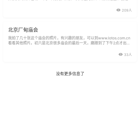
适合自己民族特点的具有独创的造型和图案的彝族漆器工艺品。
209人
北京厂甸庙会
我拍了几十张这个庙会的照片，有兴趣的朋友，可以到www.lotos.com.cn
看看其他照片。初六是北京很多庙会的最后一天，磨蹭到了下午2点才出
门，坐了公交车直达北京和平门。
33人
没有更多信息了