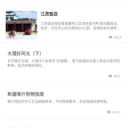
江孜饭店
江孜饭店地处雅鲁藏布江支流年楚河畔,距后藏政治、
经济、文化中心的日喀则90公里。当地既有充满传奇
色彩的名寺古刹等人文景观,又有交相辉映的神山、草
原等自然景观。
291人
大理好风光（下）
五华楼在古城，大理洋人街原名“护国路”，意为民国初云南人民反对袁世凯
称帝，起兵护国而得名。
39人
新疆喀什购物指南
喀什地区的手工艺品赫赫有名，不仅种类繁多，而且独具民族特色。
413人