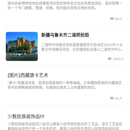
陇东民俗博物馆地处西峰南郊庆阳农耕民俗文化村风景旅游区，是庆阳唯一
的一个专门搜集、整理、挖掘、陈列陇东民俗文物的机构。
86人
新疆乌鲁木齐二道桥民街
二道桥市场建设项目是新疆维吾尔自治区2001年十大
重点市场建设项目。它的建成标志着以二道桥为中心
的民族旅游贸易圈的形成，标志着民族经济与世界经
济的融合接轨。二道橘市塌位于乌市解放南路37号。
2655人
[图片]西藏唐卡艺术
“唐卡”是藏语译音，是用彩缎装裱的一种卷轴画。它和藏族壁画同为藏画艺
苑中的两颗璀璨的明珠，在藏族绘画史上占有重要的地位。
62人
少数民族装饰品!!!
少数民族装饰品是四川省凉山彝族人民传统的民间手工艺品，该手工艺品在
彝族民间流传已有一千多年历史，彝族人民的祖先很早以前就借鉴和创造了