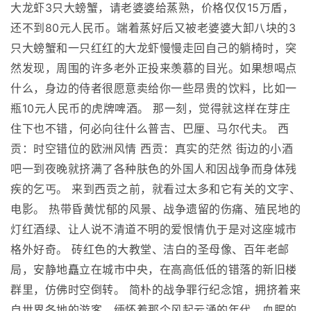
大龙虾3只大螃蟹，请老婆婆给蒸熟，价格仅仅15万盾，
还不到80元人民币。端着蒸好后又被老婆婆大卸八块的3
只大螃蟹和一只红红的大龙虾慢慢走回自己的躺椅时，突
然发现，周围的许多老外正投来羡慕的目光。如果想喝点
什么，身边的侍者很愿意卖给你一些昂贵的饮料，比如一
瓶10元人民币的虎牌啤酒。 那一刻，觉得就这样在芽庄
住下也不错，何必向往什么普吉、巴厘、马尔代夫。 西
贡：时空错位的欧洲风情 西贡：真实的茫然 街边的小酒
吧一到夜晚就挤满了各种肤色的外国人和因战争而身体残
疾的乞丐。 来到西贡之前，就看过太多和它有关的文字、
电影。 热带昏黄忧郁的风景、战争遗留的伤痛、殖民地的
灯红酒绿、让人说不清道不明的爱恨情仇于是对这座城市
格外好奇。 砖红色的大教堂、洁白的圣母像、百年老邮
局，安静地矗立在城市中央，在高高低低的错落的新旧楼
群里，仿佛时空倒转。 简朴的战争罪行纪念馆，拥挤着来
自世界各地的游客，缅怀着那个风起云涌的年代，血腥的