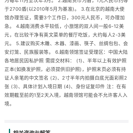
为每年11月至次年3月。 2.越南货币为盾，1元人民币约等
于2700盾(以2010年5月为基准)。 3.在北京的越南大使
馆办理签证，需要3个工作日，300元人民币，可办理加
急。 4.越南消费水平较低，小旅馆的双人间一般6-12美
元，在比较干净有英文菜单的餐厅吃饭，大约每人2-3美
元。 5.建议购买木雕、木器、漆画、筷子、丝绸包包、会
安灯笼、民族服装等。 6.越南领馆签证受理区：中国大陆
各地居民因私护照 需提交材料： (1)、半年以上有效护照
正本(如换发护照，必须提供旧护照)，护照末页必须有持
证人亲笔的中文签名 (2)、2寸半年内拍摄白底光面彩照2
张 (3)、具体计划入境日期 (4)、身份证复印件 注：在有
效期截至前的1至2天入境，越南领馆可能会不允许客人入
境。