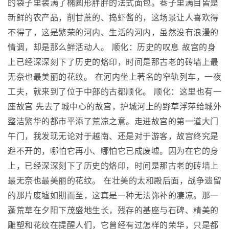
的袋子里装满了椭圆形胖胖的法式面包。巷子里满目皆是
新鲜的农产品，削甘蔗的、捣虾酱的，这场景让人喜欢得
不得了，这是繁荣的河内、生活的河内，虽然没有浪漫的
情调，却是那么鲜活动人。 顺化：历史的叹息 故宫的身
上已经深深刻下了历史的烙印，时间是那古老的砖墙上最
无奈也最美丽的花纹。 在河内坐上著名的窄轨列车，一夜
工夫，就来到了位于中部的古都顺化。 顺化：这里也有一
座故宫 先去了城中心的故宫，护城河上的野草浮萍给城外
整洁繁华的都市平添了荒凉之意。走进故宫的第一道大门
午门，我发现无论对于越南、还是对于游客，故宫终究是
避不开的，哪怕它再小、哪怕它已成废墟。因为在它的身
上，已经深深刻下了历史的烙印，时间是那古老的砖墙上
最无奈也最美丽的花纹。 在壮美的太和殿后面，战争遗留
的那片废墟如期而至，这真是一种无法弥补的凄凉。那一
蓬荒草在夕阳下茂盛地生长，残存的基座与石碑、精美的
雕塑和花纹在提醒人们，它曾经有过怎样的荣华，只是都