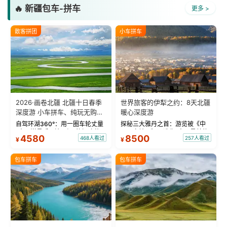
🔥 新疆包车-拼车
更多 >
散客拼团
小车拼车
2026·画卷北疆 北疆十日春季
世界旅客的伊犁之约：8天北疆
深度游 小车拼车、纯玩无购
暖心深度游
物！
自驾环湖360°：用一圈车轮丈量
探秘三大雅丹之首：游览被《中
“大西洋最后一滴眼泪”的极致蔚
国国家地理》评选为“中国最美的
4580
8500
468人看过
257人看过
¥
¥
蓝。 赛湖旅拍：甄选多款风格服
三大雅丹”第一名的克拉玛依魔鬼
饰，9张精修美照，定格赛里木湖
城。 中国第一村：探访仅存的图
绝美瞬间。 赛湖坦克300跟车视
瓦人最大村落——禾木村，欣赏
包车拼车
包车拼车
频：专业摄影师...
晨雾与小木...