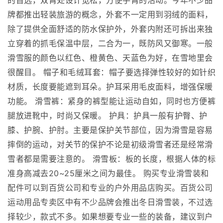
的首选，双臂处设计宽松，方便手臂的活动。今年不少品
牌都推出轻装旅游的概念，外套不一定用到羽绒的面料，
除了提供全面舒适的防水保护外，外套内附还可拆出来独
立穿着的抓毛保温中层，二合为一，既防风又御寒。一般
滑雪服的颜色以红色、橙黄色、天蓝色为好，在雪地里会
很醒目。 帽子和毛绒耳套：帽子要选择弹性较好的如针织
材质，长度要能遮到耳朵。护耳采用毛皮面料，增强保暖
功能。 滑雪裤：紧身的裤型能让运动自如，同时也方便裤
腿放进靴中，时尚又保暖。 护具：护具一般有护臀、护
膝、护腕、护肘。主要是保护关节部位，因为滑雪是容易
摔倒的运动，对关节的保护不论是初级滑雪者还是经常滑
雪者都是需要注意的。 滑雪板：板的长度，根据人体的标
准身高减去20~25厘米之间为最佳。 购买专业滑雪装和
配件可以到百货公司和专业的户外用品店购买。百货公司
运动用品专卖区中有不少品牌会推出冬日滑雪装，不过选
择较少，款式不多。如果想要专业一些的装备，建议到户