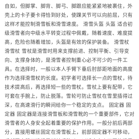
自如，但脚掌、脚背、脚弓、脚跟应能紧紧地被裹住，外
壳上的卡子要卡得恰到好处，使踝关节可以向前屈，只有
这样才能控制滑雪板和滑雪速度。 滑雪头盔 头盔 适合初
级滑雪者向中级水平转变过程中佩戴，随着速度、难度提
高，危险也随着增加，头盔是有效的保护装备。 滑雪杖
滑雪杖 雪杖是滑雪时用来支撑前进、控制平衡、引导变
向、支撑身体的，是滑雪者控制重心必不可少的一件工
具。在选择时，一般以本人手臂下垂后肘部距地面的高度
作为选择滑雪杖的长度。初学者可选择长一点的雪杖，待
技术提高后，再选择短一些的雪杖。雪杖上要有配带，它
可套在手腕上，防止脱落。雪轮可防止雪杖在雪里插得过
深，在高速滑行的瞬间给你一个稳定的支点。 固定器 固
定器 固定器是连接滑雪板和滑雪靴的一个重要部件，它对
滑雪者的人身安全起着重要的保护作用。一般分前后两部
分，直接用螺丝固定在滑雪板上，前部固定器不可移动，