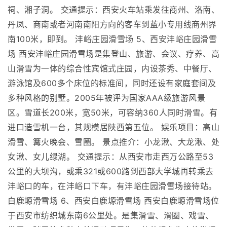
祠、湘子洞。 交通提示：西安火车站乘发往商州、洛南、
丹凤、商南或者河南南阳方向的客车到蓝小专用线商州界
南100米，即到。 沣峪庄园滑雪场 5、西安沣峪庄园滑雪
场 西安沣峪庄园滑雪场是集登山、旅游、会议、疗养、高
山滑雪为一体的综合性宾馆式庄园，内设茶秀、中餐厅、
游泳馆及600多个床位的标准间，同时还设有家庭套间及
多种风格的别墅。2005年被评为国家AAA级旅游风景
区。雪道长200米，宽50米，可容纳360人同时滑雪。有
进口造雪机一台，其规模居陕西第五位。 娱乐项目：高山
滑雪、篝火晚会、雪圈。 景点推介：小龙湫、大龙湫、处
女湫、女儿绿湖。 交通提示：从西安市走西万公路至53
公里的大坝沟，或乘321或600路到西部大学城再转乘去
沣峪口的车，在沣峪口下车，有沣峪庄园滑雪场接待站。
白鹿塬滑雪场 6、西安白鹿塬滑雪场 西安白鹿塬滑雪场位
于西安市纺织城东南6公里处。是集滑雪、滑圈、戏雪、