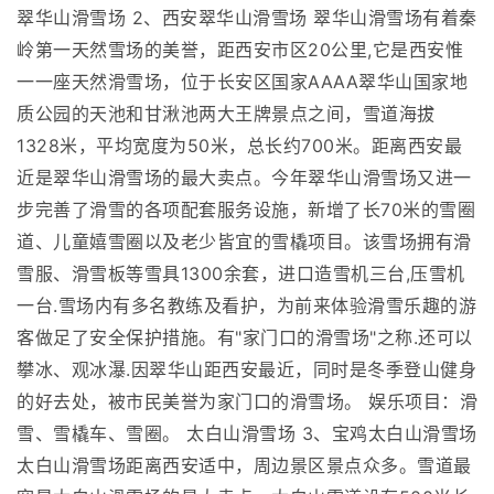
翠华山滑雪场 2、西安翠华山滑雪场 翠华山滑雪场有着秦
岭第一天然雪场的美誉，距西安市区20公里,它是西安惟
一一座天然滑雪场，位于长安区国家AAAA翠华山国家地
质公园的天池和甘湫池两大王牌景点之间，雪道海拔
1328米，平均宽度为50米，总长约700米。距离西安最
近是翠华山滑雪场的最大卖点。今年翠华山滑雪场又进一
步完善了滑雪的各项配套服务设施，新增了长70米的雪圈
道、儿童嬉雪圈以及老少皆宜的雪橇项目。该雪场拥有滑
雪服、滑雪板等雪具1300余套，进口造雪机三台,压雪机
一台.雪场内有多名教练及看护，为前来体验滑雪乐趣的游
客做足了安全保护措施。有"家门口的滑雪场"之称.还可以
攀冰、观冰瀑.因翠华山距西安最近，同时是冬季登山健身
的好去处，被市民美誉为家门口的滑雪场。 娱乐项目：滑
雪、雪橇车、雪圈。 太白山滑雪场 3、宝鸡太白山滑雪场
太白山滑雪场距离西安适中，周边景区景点众多。雪道最