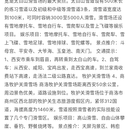
宽是太白山滑雪场的最大卖点。太白山雪道设有500米长
的练习雪道以及初级和中级等滑雪道3条，滑雪道宽度达
到100米，可同时容纳3000至5000人滑雪。滑雪场还设
有雪地摩托车、雪地自行车、雪爬犁以及雪上飞碟等娱乐
项目。 娱乐项目：雪地摩托车、雪地自行车、雪爬犁、雪
上飞碟、雪地足球、雪地排球、雪陀螺等。 景点推介：斗
母宫、平安寺、大爷海、玉皇池、南天门。 交通提示：
1、西安市乘车到眉县，再转乘到太白山的车。2、自驾
车：从西安、咸阳、宝鸡出发，走西宝高速，到兰家南收
费站下高速，走汤法二级公路直达。 牧护关滑雪场 4、商
洛牧护关滑雪场 商洛牧护关滑雪场距离西安50余公里，
周边景色优美，道路设施到位。牧护关滑雪场位于商洛市
商州区西北部的牧护关生态旅游度假区内，紧邻312国
道，海拔高度为1460米，雪道按照滑雪者的实际技能设
置了几个专门滑雪区。 娱乐项目：高山滑雪、自由山体攀
崖、垂钓、野餐烧烤等。 景点推介：天屏沟景区、韩愈