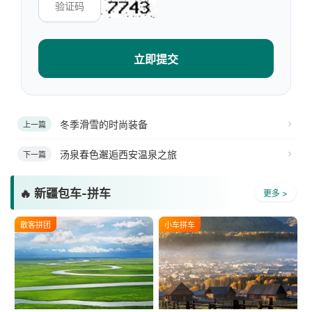
立即提交
冬季滑雪的时尚装备
上一篇
汤泉春色邂逅西安温泉之旅
下一篇
🔥 新疆包车-拼车
更多 >
散客拼团
小车拼车