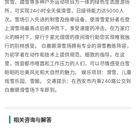
赏雪、踏雪等多种户外运动项目为一体的绿色生态旅游场
所，可实现24小时全天侯滑雪，日接待能力达5000人
次。雪场引入先进的制雪及拖牵设备，使滑雪爱好者在登
上滑雪场最高点后俯冲而下，享受速度的冲击。在万家灯
火的映衬下，穿行于星光熠熠的夜间滑行助您实现唯我独
行的别样感受。 白鹿塬滑雪场拥有专业的滑雪教练阵容，
为初学者在动作和技术上提供规范、细致的指导。在这
里，饱尝都市喧嚣和工作压力的人们，可以尽情感受白雪
皑皑的壮美风光和大自然的魅力。 娱乐项目：滑雪、儿童
戏雪乐园、雪圈。 交通提示：在西安市内乘240路公交到
白鹿塬滑雪场下车即到。
相关咨询与解答