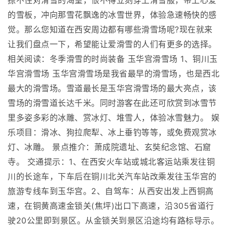
捺不住对滑雪的渴望，恨不得立刻穿上滑雪服，带上心爱
的雪板，冲向那雪花飘逸的冰雪世界，体验急速畅快的感
觉。那么您知道在西安周边都有哪些滑雪场呢?现在就来
让我们盘点一下，希望能让爱滑雪的人们有更多的选择。
相关阅读：冬季滑雪的时尚装备 玉华宫滑雪场 1、铜川玉
华宫滑雪场 玉华宫滑雪场是我省最早的滑雪场，也是西北
最大的滑雪场。雪道最长是玉华宫滑雪场的最大亮点，该
雪场的滑雪道长达千米。同时游客在此还可欣赏到冰雪节
里多姿多彩的冰雕、赏冰灯、堆雪人，体验冰雪魅力。 娱
乐项目：滑冰、狗拉爬犁、冰上垂钓等等，或免费观赏冰
灯、冰雕。 景点推介：萧成院遗址、玄奘纪念馆、石窟
寺。 交通提示：1、在西安火车站或城北客运站乘发往铜
川的长途车，下车后在铜川北关汽车站改乘发往玉华宫的
旅游专线车到玉华宫。2、自驾车：从西安出发上西铜高
速，在铜黄高速金锁关(焦坪)出口下高速，沿305省道行
驶20公里即到景区。从金锁关到景区沿途均有路标导示。