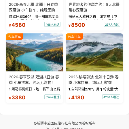
2026·画卷北疆 北疆十日春季
世界旅客的伊犁之约：8天北疆
深度游 小车拼车、纯玩无购
暖心深度游
物！
自驾环湖360°：用一圈车轮丈量
探秘三大雅丹之首：游览被《中
“大西洋最后一滴眼泪”的极致蔚
国国家地理》评选为“中国最美的
4580
8500
468人看过
257人看过
¥
¥
蓝。 赛湖旅拍：甄选多款风格服
三大雅丹”第一名的克拉玛依魔鬼
饰，9张精修美照，定格赛里木湖
城。 中国第一村：探访仅存的图
绝美瞬间。 赛湖坦克300跟车视
瓦人最大村落——禾木村，欣赏
包车拼车
包车拼车
频：专业摄影师...
晨雾与小木...
2026·春享双湖 双湖八日游 春
2026·秘境疆途 北疆十日游 春
季 小车拼车、纯玩无购物！
季 小车拼车、纯玩无购物！
1.阿勒泰网红打卡地：将军山 2.将
1.自驾环湖270°，用车轮丈量“大
军山落日缆车，体验雪都风光 3.
西洋最后一滴眼泪”的极致蔚蓝，
3380
4180
354人看过
4264人看过
¥
¥
将军山，夕阳派对，蹦迪party 4.
让雪山、花海与深邃湖水在转弯
自驾赛里木湖360°环湖 5.二进赛
间连成自由的画卷。 2.特别赠送
湖随心游，邂逅湖畔日出浪漫...
那拉提景区3公里内，落地窗三钻
民宿 3.那...
©新疆中旅国际旅行社有限公司版权所有