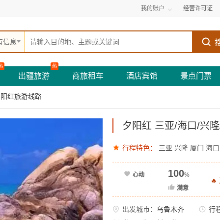
我的账户
经营许可证
有信息
热
热
出疆旅游
商旅租车
酒店宾馆
景点门票
夕阳红旅游线路
夕阳红 三亚/海口/兴隆
行程特色：
三亚
兴隆
厦门
海口
100
心动
%

满意
出发城市：
乌鲁木齐
行