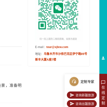
E-mail：
tour@xjlxw.com
地址：
乌鲁木齐市沙依巴克区伊宁路89号
新丰大厦A座7楼
定制专家
美景，准备明
在
线
咨询新疆旅游
定
制
咨询出疆旅游