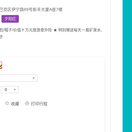
巴克区伊宁路89号新丰大厦A座7楼
夕阳红
/帽子/价值十万元旅游意外险 ★ 特别赠送每天一瓶矿泉水、
舒
0
收藏
打印行程