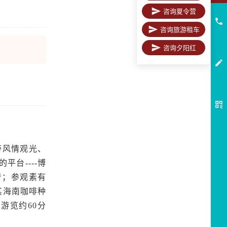
咨询夏令营
咨询旅游租车
咨询夕阳红
带风情观光、
平台----博
音；参观素有
其海南咖啡种
游览约60分