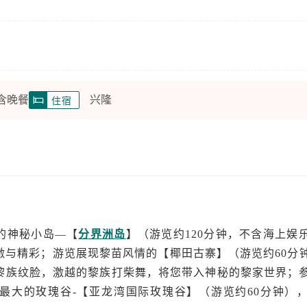
 含晚餐
兴隆
住宿
的神秘小岛—【
分界洲岛
】（游览约120分钟，不含海上娱
激与精彩；游览展现黎苗风情的【椰田古寨】（游览约60分
黎族纹脸，激越的黎族打柴舞，将您带入神秘的黎家世界；
最大的玫瑰谷-【亚龙湾国际玫瑰谷】（游览约60分钟）