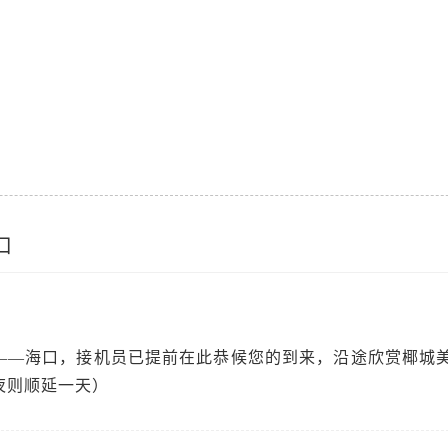
口
——海口，接机员已提前在此恭候您的到来，沿途欣赏椰城
夜则顺延一天）