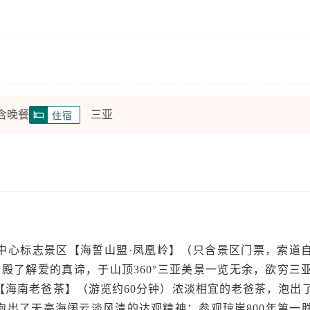
。
 含晚餐
三亚
住宿
中心标志景区【海誓山盟·凤凰岭】（只含景区门票，索道
晶宫殿了解爱的真谛，于山顶360°三亚美景一览无余，欲穷三
【海南老爸茶】（游览约60分钟）浓淡相宜的老爸茶，泡出
泡出了天高海阔云淡风清的达观精神；参观琼崖800年第一