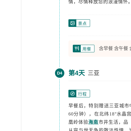
情，尽情释放您的浪漫情怀
景点
含早餐 含午餐
用餐
第4天
三亚
D4
行程
早餐后，特别赠送三亚城市
60分钟），在北纬18°水
凰岭体验
海南
市井生活，品
从容与世无争的散淡性情，