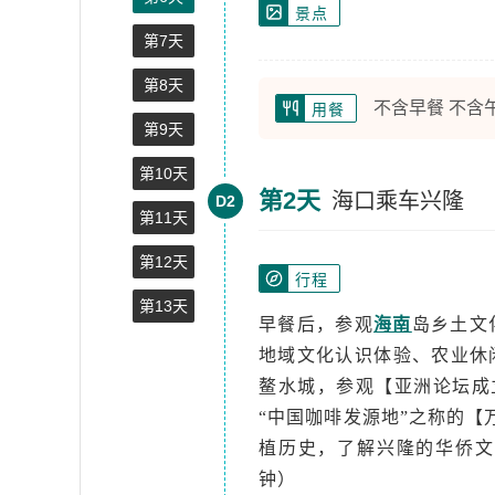
景点
第7天
第8天
不含早餐 不含
用餐
第9天
第10天
第2天
海口乘车兴隆
D2
第11天
第12天
行程
第13天
早餐后，参观
海南
岛乡土文
地域文化认识体验、农业休
鳌水城，参观【亚洲论坛成
“中国咖啡发源地”之称的【
植历史，了解兴隆的华侨文
钟）