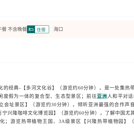
午餐 不含晚餐
海口
住宿
化的经典-【多河文化谷】（游览约60分钟），是一处集热
闲度假为一体的复合型、生态型景区；前往
亚洲
人和平对话的
立会址景区】（游览约30分钟），倾听亚洲最强的合作声
万宁兴隆咖啡文化博览园】（游览约60分钟），了解中国尤
化；游览热带植物王国、3A级景区【兴隆热带植物园】（