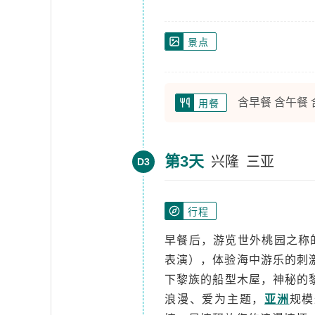
景点
含早餐 含午餐
用餐
第3天
兴隆
三亚
D3
行程
早餐后，游览世外桃园之称
表演），体验海中游乐的刺
下黎族的船型木屋，神秘的
浪漫、爱为主题，
亚洲
规模