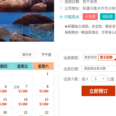
发团日期：
暂不发团
公司地址：
新疆乌鲁木齐市沙依
火车游
纯玩游
行程亮点：
★新疆独立成团、含全陪、赠送背包
海南赠送一晚温泉酒店、尽享身心
下个月
回今天
出游类型：
散客拼团
暂无班期
期四
星期五
星期六
出游日期：
请选择出发日期
1
1
出游人数：
成人
儿童
6
7
8
立秋
立即预订
5380
¥5380
¥5380
13
14
15
5380
¥5380
¥5380
20
21
22