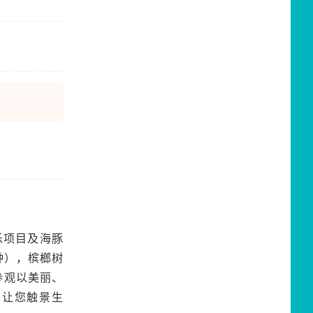
乐项目及海豚
钟），槟榔树
参观以美丽、
，让您触景生