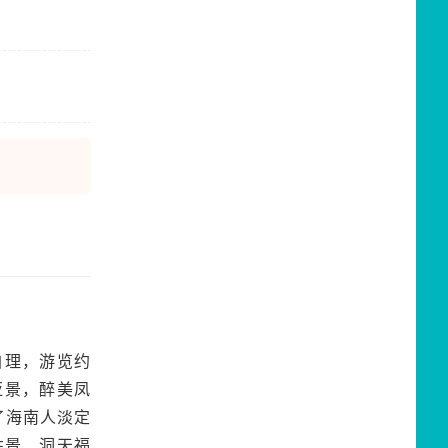
自理，游览约
亚景，醉美凤
了海南人淡定
胜景、洞天福