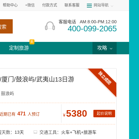
帮助中心
+微信
付款方式
联系客服
网站导航
客服电话
AM:8:00-PM:12:00
400-099-2065
搜索
新
定制旅游
攻略
独立成团
/厦门/鼓浪屿/武夷山13日游
鼓浪屿
5380
471
起价说明
 近期已有
人预订
¥
程天数：
13天
交通工具：
火车+飞机+旅游车