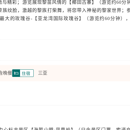
激与精彩；游览展现黎苗风情的【椰田古寨】（游览约60分
黎族纹脸，激越的黎族打柴舞，将您带入神秘的黎家世界；
最大的玫瑰谷-【亚龙湾国际玫瑰谷】（游览约60分钟）
。
 含晚餐
三亚
住宿
中心标志景区【海誓山盟·凤凰岭】（只含景区门票，索道