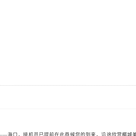
——海口，接机员已提前在此恭候您的到来，沿途欣赏椰城