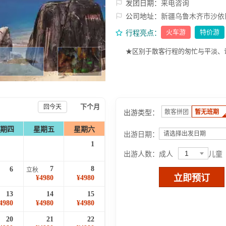
发团日期：
来电咨询
公司地址：
新疆乌鲁木齐市沙依
火车游
特价游
行程亮点：
★区别于散客行程的匆忙与平淡、
下个月
回今天
出游类型：
散客拼团
暂无班期
期四
星期五
星期六
出游日期：
请选择出发日期
1
1
出游人数：
成人
儿童
7
8
6
立秋
立即预订
¥4980
¥4980
13
14
15
4980
¥4980
¥4980
20
21
22