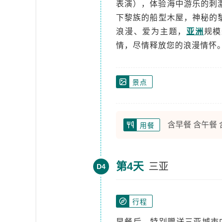
表演），体验海中游乐的刺
下黎族的船型木屋，神秘的
浪漫、爱为主题，
亚洲
规模
情，尽情释放您的浪漫情怀
景点
含早餐 含午餐
用餐
第4天
三亚
D4
行程
早餐后，特别赠送三亚城市