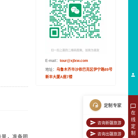
E-mail：
tour@xjlxw.com
地址：
乌鲁木齐市沙依巴克区伊宁路89号
新丰大厦A座7楼
定制专家
在
线
咨询新疆旅游
定
制
咨询出疆旅游
美景，准备明