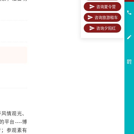
咨询夏令营
咨询旅游租车
咨询夕阳红
带风情观光、
平台----博
音；参观素有