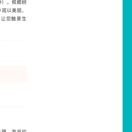
钟），槟榔树
参观以美丽、
，让您触景生
自理，游览约