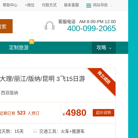
帮助中心
+微信
付款方式
联系客服
网站导航
客服电话
AM:8:00-PM:12:00
400-099-2065
搜索
新
定制旅游
攻略
独立成团
大理/丽江/版纳/昆明 3飞15日游
西双版纳
4980
523
起价说明
 近期已有
人预订
¥
程天数：
15天
交通工具：
火车+旅游车