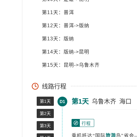
第11天：普洱
第12天：普洱->版纳
第13天：版纳
第14天：版纳->昆明
第15天：昆明->乌鲁木齐
线路行程
第1天
乌鲁木齐
海口
第1天
D1
第2天
行程
第3天
乘机抵达“国际
旅游
岛”省会