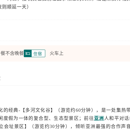
夜则顺延一天）
午餐不含晚餐
火车上
住宿
隆
化的经典-【多河文化谷】（游览约60分钟），是一处集热
闲度假为一体的复合型、生态型景区；前往
亚洲
人和平对话的
立会址景区】（游览约30分钟），倾听亚洲最强的合作声