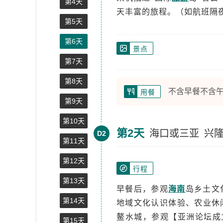
第4天
天丰富的旅程。（如航班隔
第5天
第6天
景点
第7天
第8天
不含早餐不含
用餐
第9天
第10天
第2天
海口或三亚
兴
D2
第11天
第12天
行程
第13天
早餐后，参观
海南
岛乡土文
第14天
地域文化认识体验、农业休
鳌水城，参观【亚洲论坛成
第15天