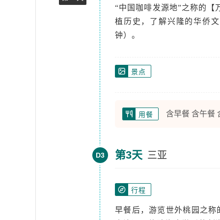
“中国咖啡发源地”之称的【
植历史，了解兴隆的华侨文
钟）。
景点
含早餐 含午餐
用餐
第3天
三亚
D3
行程
早餐后，游览世外桃园之称