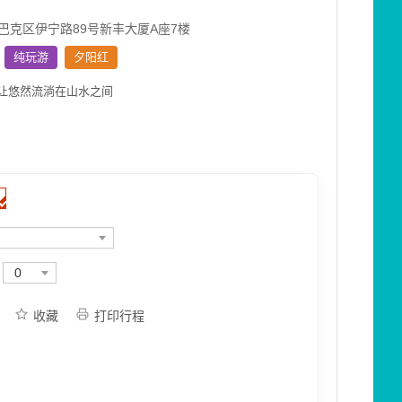
巴克区伊宁路89号新丰大厦A座7楼
纯玩游
夕阳红
让悠然流淌在山水之间
0
收藏
打印行程