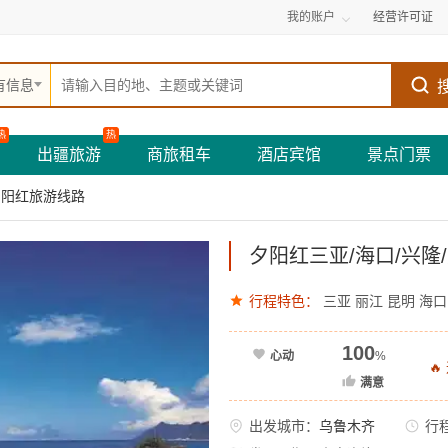
我的账户
经营许可证
有信息
热
热
出疆旅游
商旅租车
酒店宾馆
景点门票
夕阳红旅游线路
夕阳红三亚/海口/兴隆/
行程特色：
三亚
丽江
昆明
海口
100
心动
%

满意
出发城市：
乌鲁木齐
行