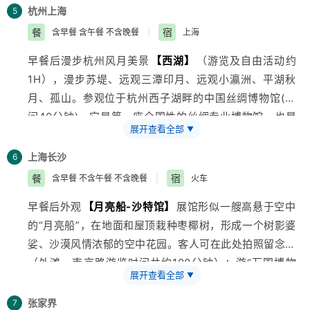
说浮雕；参观西湖边大片的茶场,在杭州特产店--[问茶楼]
杭州
上海
5
(时间30分钟-40分钟)赠送免费品尝龙井茶.结束行程,入
餐
宿
含早餐 含午餐 不含晚餐
|
上海
住宾馆。
早餐后漫步杭州风月美景
【西湖】
（游览及自由活动约
1H），漫步苏堤、远观三潭印月、远观小瀛洲、平湖秋
月、孤山。参观位于杭州西子湖畔的中国丝绸博物馆(时
间40分钟)，它是第一座全国性的丝绸专业博物馆，也是
展开查看全部
▼
世界上最大的丝绸博物馆。车赴绍兴，体验中国桥梁之乡
的古朴和优雅，车赴
上海
，车游
【南浦大桥】
、
【浦东
上海
长沙
6
新区】
、
【陆家嘴金融贸易中心】
、
【金贸大厦】
、
餐
宿
含早餐 不含午餐 不含晚餐
|
火车
【东方明珠】
外景，近览环球金融贸易中心。结束行程
早餐后外观
【月亮船-沙特馆】
展馆形似一艘高悬于空中
入住宾馆。
的“月亮船”，在地面和屋顶栽种枣椰树，形成一个树影婆
娑、沙漠风情浓郁的空中花园。客人可在此处拍照留念。
（外滩、南京路游览时间共约100分钟）：游“万国博物
展开查看全部
▼
馆”之称
【外滩】
、观黄浦公园、
上海
人民英雄纪念塔、
黄浦江、陈毅塑像、万国建筑博览群等。中华第一商业街
张家界
7