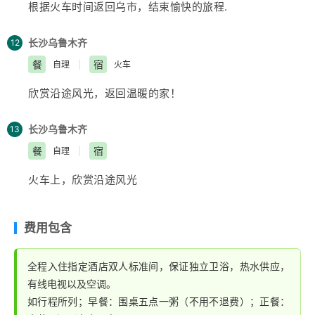
根据火车时间返回乌市，结束愉快的旅程.
苗族“文书”文化，更是奇而不俗，意味深长，古老的“湘
330m。矮寨大桥为四车道高速公路特大桥，设计车速
西茶仓”带给您苗家人的手艺。后参观全国唯一的由
湖南
80km/h，由
湖南
省交通规划勘察设计院设计，游客能从
长沙
乌鲁木齐
12
省文物局联办的
【大湘西剿匪纪念馆】
，带您一同回到
350米的高空俯瞰矮寨公路奇观和美丽的德夯大峡谷，该
餐
宿
自理
|
火车
那湘西剿匪的战争年代......（来大湘西不了解土匪民俗文
桥跨越矮寨大峡谷，被誉为
亚洲
第一悬索桥。抵达凤凰后
化，等于您只来了一半）。后车赴长沙送酒店。（约500
可自行漫步沱江,燃放许愿灯,或约上三五好友前往沱江边
欣赏沿途风光，返回温暖的家！
公里，车程约5小时30分钟）
上酒吧畅饮当地胡子酒,品味独特的苗疆风情，一切烦恼
都会随风而去。。。
长沙
乌鲁木齐
13
餐
宿
自理
|
火车上，欣赏沿途风光
费用包含
全程入住指定酒店双人标准间，保证独立卫浴，热水供应，
有线电视以及空调。
如行程所列；早餐：围桌五点一粥（不用不退费）；正餐：