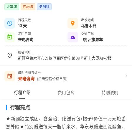
火车游
纯玩游
夕阳红
行程天数
出发地点
13 天
乌鲁木齐
发团日期
交通工具
来电咨询
飞机+旅游车
报名地址
新疆乌鲁木齐市沙依巴克区伊宁路89号新丰大厦A座7楼
最新团期与价格
>
来电咨询
(点击查看价格日历)
行程介绍
费用包含
特别说明
行程亮点
★新疆独立成团、含全陪、赠送背包/帽子/价值十万元旅游
意外险★特别赠送每天一瓶矿泉水、华东段赠送西湖醋鱼、