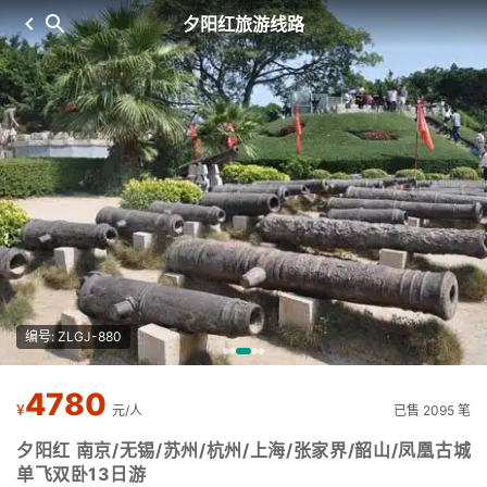
夕阳红旅游线路
编号: ZLGJ-880
4780
¥
元/人
已售 2095 笔
夕阳红 南京/无锡/苏州/杭州/上海/张家界/韶山/凤凰古城
单飞双卧13日游