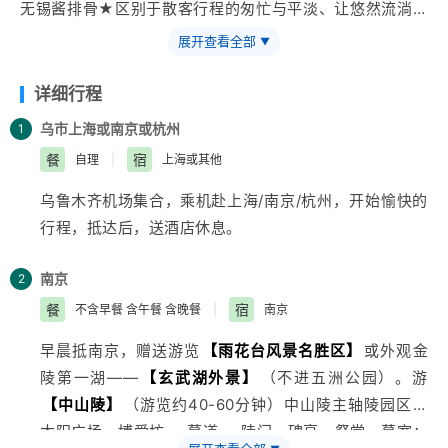
无锡酱排骨★区别于散客行程的匆忙与平淡、让悠然流淌在
山水之间★欣赏大型民族风情演艺——烟雨张家界（赠送价
展开查看全部
▼
值228元/人普座票）
详细行程
乌市
上海或南京或杭州
1
餐
宿
自理
|
上海或其他
乌鲁木齐
机场集合，乘机赴
上海
/南京/杭州，开始愉快的
行程，抵达后，送酒店休息。
南京
2
餐
宿
不含早餐 含午餐 含晚餐
|
南京
早晨抵南京，赠送游览
【雨花台风景名胜区】
或外观金
陵第一湖——
【玄武湖外景】
（不进五洲公园）。游
【中山陵】
（游览约40-60分钟）中山陵主轴陵园区：
太阳广场—博爱坊---墓道---陵门—碑亭—祭堂—墓室；