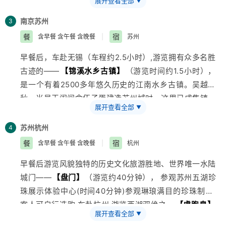
展开查看全部
▼
逛
【夫子庙】
商业街自由活动时间约为1-2.5小时（自费
品尝小吃），观秦淮风光、文德桥、乌衣巷。
南京
苏州
3
餐
宿
含早餐 含午餐 含晚餐
|
苏州
早餐后，车赴无锡（车程约2.5小时）,游览拥有众多名胜
古迹的——
【锦溪水乡古镇】
（游览时间约1.5小时），
是一个有着2500多年悠久历史的江南水乡古镇。吴越春
秋，当吴王阖闾命伍子胥建造苏州城时，这里已成集镇，
展开查看全部
▼
初显兴盛。它依然保持着淳朴的江南水乡风貌，若隐若现
的陈妃水冢，风铃悦耳的文昌古阁，蛟龙卧波的十眼长
苏州
杭州
4
桥，使淀山湖畔的这颗明珠更加璀璨夺目。车赴苏州，游
餐
宿
含早餐 含午餐 含晚餐
|
杭州
览苏州代表园林--
【定园】
（游览时间约为1.5小时）晚
早餐后游览风貌独特的历史文化
旅游
胜地、世界唯一水陆
餐后入住宾馆。
城门——
【盘门】
（游览约40分钟）， 参观苏州五湖珍
珠展示体验中心(时间40分钟)参观琳琅满目的珍珠制品,
客人可自行选购.车赴杭州,游览西湖双绝之一
【虎跑泉】
展开查看全部
▼
（约50分钟），观济公塔院、罗汉堂、“梦虎”和济公传