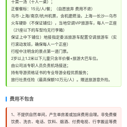
十菜一汤（十人一桌）；
正餐餐标：15元/人/餐；（自愿放弃 费用不退）
乌市-上海/南京/杭州机票，含机建燃油，上海—长沙—乌市
火车硬卧（不保证铺位），当地空调VIP旅游车，每人一正座
（21座以下的车型均无行李箱）
保证上中下铺位）地接指定委派旅游车配置空调旅游车（实
行滚动发班，确保每人一个正座）
行程中注明含的景点第一道门票。
2岁以上1.2米以下儿童只含半价餐+旅游大巴车位。
由公司派专职人员负责机场接送；
持有导游资格证书的专业导游全程优质服务；
旅行社责任险（最高保额10万元/人）。赠送旅游意外险。
费用不包含
1、不提供自然单间，产生单房差或加床费用自理。非免费餐
饮费、洗衣、电话、饮料、烟酒、付费电视、行李搬运等费