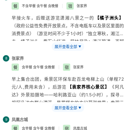
——
【南京路】
，乘
旅游
车赴浦东新区，途径南浦大桥
餐
宿
不含早餐 含午餐 含晚餐
|
张家界
或杨浦大桥，在车上可观赏到东方明珠外景、金茂大厦外
早接火车，后赠送游览潇湘八景之一的
【橘子洲头】
景、环球金融中心外景、陆家嘴金融区、APCE会议场址
（政府公益性免费开放景点，不含电瓶车以及景区里面的
外景等。自由活动后自行返回酒店休息。下午根据火车时
消费景点）（游览时间不少于1小时）“独立寒秋，湘江北
间回前往长沙。
去，橘子洲头，看万山红遍，层林尽染；漫江碧透，百舸
展开查看全部
▼
争流…”。11:00BUS赴韶山，游
【毛主席铜像广场】
、
【毛泽东同志故居】
、
【
湖南
工业
旅游
示范点】
参观主
张家界
8
席铜像制作，感受红色文化传承，学习青铜文化精髓，请
餐
宿
含早餐 含午餐 含晚餐
|
张家界
主席铜像，保百姓平安（游览时间不少于1.5小时），
早上集合出团，乘景区环保车赴百龙电梯上山（单程72
15:00BUS赴张家界(约310公里）。
元/人,费用未含），后游览
【袁家界核心景区】
《阿凡
达》外景拍摄地——哈利路亚山（约1.5小时），探寻影
视阿凡达中群山漂浮、星罗棋布的玄幻莫测世界；参观云
展开查看全部
▼
雾飘绕、峰峦叠嶂、气势磅礴的迷魂台，及天下第一桥等
空中绝景。以不同的角度远眺张家界最大的凌空观景台—
凤凰古城
9
黄石寨。后百龙电梯下山（单程72元/人,费用未含），欣
餐
宿
含早餐 含午餐 含晚餐
|
凤凰古城