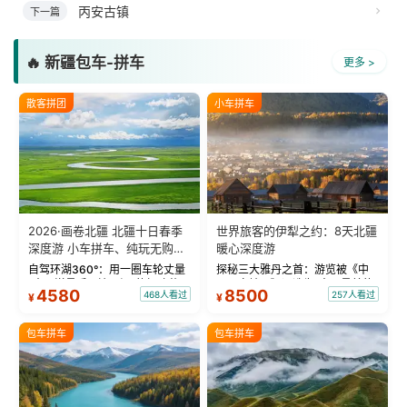
丙安古镇
下一篇
🔥 新疆包车-拼车
更多 >
散客拼团
小车拼车
2026·画卷北疆 北疆十日春季
世界旅客的伊犁之约：8天北疆
深度游 小车拼车、纯玩无购
暖心深度游
物！
自驾环湖360°：用一圈车轮丈量
探秘三大雅丹之首：游览被《中
“大西洋最后一滴眼泪”的极致蔚
国国家地理》评选为“中国最美的
4580
8500
468人看过
257人看过
¥
¥
蓝。 赛湖旅拍：甄选多款风格服
三大雅丹”第一名的克拉玛依魔鬼
饰，9张精修美照，定格赛里木湖
城。 中国第一村：探访仅存的图
绝美瞬间。 赛湖坦克300跟车视
瓦人最大村落——禾木村，欣赏
包车拼车
包车拼车
频：专业摄影师...
晨雾与小木...