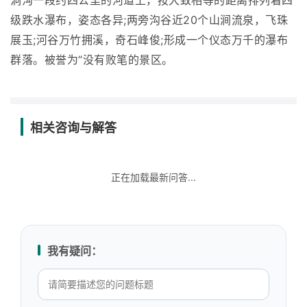
洞沟一段约四公里的河道上，按大致相等的距离排列着四
级跌水瀑布，姿态各异;两旁沟谷近20个山涧流泉，飞珠
展玉;河谷万竹拥溪，奇石峰俊;形成一个仪态万千的瀑布
群落。被誉为“没有败笔的景区。
相关咨询与解答
正在加载最新问答...
我有疑问：