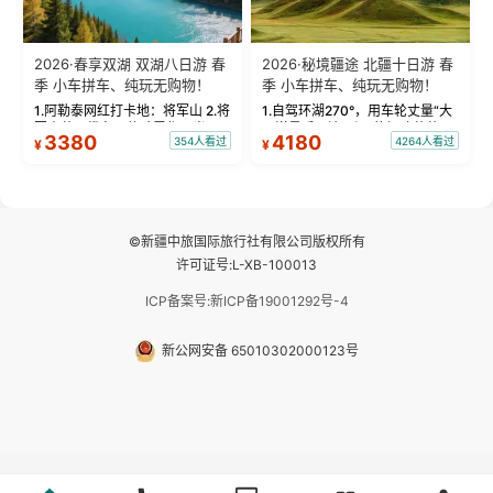
2026·春享双湖 双湖八日游 春
2026·秘境疆途 北疆十日游 春
季 小车拼车、纯玩无购物！
季 小车拼车、纯玩无购物！
1.阿勒泰网红打卡地：将军山 2.将
1.自驾环湖270°，用车轮丈量“大
军山落日缆车，体验雪都风光 3.
西洋最后一滴眼泪”的极致蔚蓝，
3380
4180
354人看过
4264人看过
¥
¥
将军山，夕阳派对，蹦迪party 4.
让雪山、花海与深邃湖水在转弯
自驾赛里木湖360°环湖 5.二进赛
间连成自由的画卷。 2.特别赠送
湖随心游，邂逅湖畔日出浪漫...
那拉提景区3公里内，落地窗三钻
民宿 3.那...
©新疆中旅国际旅行社有限公司版权所有
许可证号:L-XB-100013
ICP备案号:新ICP备19001292号-4
新公网安备 65010302000123号