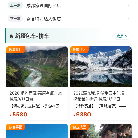
成都家园国际酒店
上一篇
索菲特万达大饭店
下一篇
🔥 新疆包车-拼车
更多 >
散客拼团
散客拼团
2026·相约西藏·高原有氧之旅
2026藏东秘境 漫步云中仙境·
纯玩9/11日游
探秘世外桃源·纯玩11/13日
【海拔递进式体验】-先游林芝
【行程亮点】 【圣城拉萨】——
(2900米)再访拉萨(3650米)，亲
带上信心与信仰去西藏，行吟拉
5580
9380
¥
¥
测 99%游客零高反 。 【贴心保
萨，感受这座城与生俱来的与众
障】-全程配备便携式制氧机，高
不同！ 【布达拉宫】——集宫殿
反根本不是事儿 ！ 【无人机航
城堡寺院于一体的宏伟建筑，是
散客拼团
独立成团
拍】-雪山/圣湖/...
西藏最完整的古代...