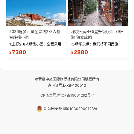
2026逐梦西藏全景线2-8人航
秘境云南4+5星升级版四飞9日
空座椅小团
游 独立成团
1.主打2-8人精品小团，全程采用
◇精华景点：我们将不同民族、
9座航空座椅车型（360度环抱式
不同地域、不同风格的三座古城
7380
2880
¥
¥
座舱），提供VIP级别的舒适出行
—【大理古城、丽江古城、香格
体验 。供氧保障： 2.全程入住舒
里拉、野象谷】呈现给您！...
适型含氧酒店（低海拔的索松村
和林芝除外），并贴心赠...
©新疆中旅国际旅行社有限公司版权所有
许可证号:L-XB-100013
ICP备案号:新ICP备19001292号-4
新公网安备 65010302000123号