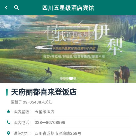
四川五星级酒店宾馆
天府丽都喜来登饭店
更新于 09-05
438人关注
酒店星级：
五星级酒店
028—86768999
酒店电话：
详细地址：
四川省成都市沙湾路258号