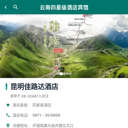
云南四星级酒店宾馆
昆明佳路达酒店
更新于 08-22
487人关注
酒店星级：
四星级酒店
酒店电话：
0871－3516666
详细地址：
环城南路与吴井路交叉口