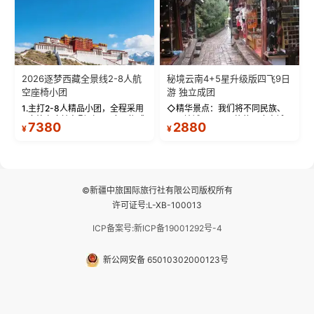
2026逐梦西藏全景线2-8人航
秘境云南4+5星升级版四飞9日
空座椅小团
游 独立成团
1.主打2-8人精品小团，全程采用
◇精华景点：我们将不同民族、
9座航空座椅车型（360度环抱式
不同地域、不同风格的三座古城
7380
2880
¥
¥
座舱），提供VIP级别的舒适出行
—【大理古城、丽江古城、香格
体验 。供氧保障： 2.全程入住舒
里拉、野象谷】呈现给您！...
适型含氧酒店（低海拔的索松村
和林芝除外），并贴心赠...
©新疆中旅国际旅行社有限公司版权所有
许可证号:L-XB-100013
ICP备案号:新ICP备19001292号-4
新公网安备 65010302000123号