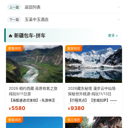
返回列表
上一篇
玉溪中玉酒店
下一篇
🔥 新疆包车-拼车
更多 >
散客拼团
散客拼团
2026·相约西藏·高原有氧之旅
2026藏东秘境 漫步云中仙境·
纯玩9/11日游
探秘世外桃源·纯玩11/13日
【海拔递进式体验】-先游林芝
【行程亮点】 【圣城拉萨】——
(2900米)再访拉萨(3650米)，亲
带上信心与信仰去西藏，行吟拉
5580
9380
¥
¥
测 99%游客零高反 。 【贴心保
萨，感受这座城与生俱来的与众
障】-全程配备便携式制氧机，高
不同！ 【布达拉宫】——集宫殿
反根本不是事儿 ！ 【无人机航
城堡寺院于一体的宏伟建筑，是
散客拼团
独立成团
拍】-雪山/圣湖/...
西藏最完整的古代...