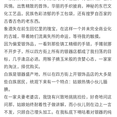
风情。出售精致的首饰，华丽的手织披肩，神秘的东巴文
化工艺品，民族色彩浓郁的手工包袋，还有搜罗自百家的
古香古色的老东西。
象遗失在前生回忆里的瑰宝，在这样一个并未完全商业化
的古城，带着她们流离失所的命运，等待我的触摸。
因为偏爱银饰品，一看到那些铸工精细的手链，手镯就挪
不开步子，所以四方街上所有的银器店都成了我扫荡的目
标，几乎逢店必进。用猴子摘玉米般的贪婪心态，一家家
的淘汰，择优购买。
白族是银器盛产地，所以在四方街上开银饰品店的大多是
些白族居民，统观下来有一个特点：姑娘热情小伙儿腼
腆。
在一家夫妻老婆店，我饶有兴致地挑挑捡捡，好奇地问这
问那，姑娘始终耐着性子做讲解，而小伙儿则在边上一言
不发，只顾自己埋头加工。在我私底下嘀咕着对银器的纯