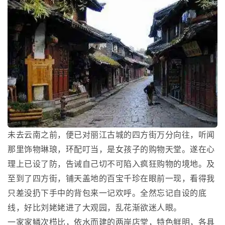
未去云南之前，便已对丽江古城的四方街万分向往，听闻
那里饰物琳琅，环配叮当，是女孩子的购物天堂。遂在心
理上已设了防，告诫自己切不可陷入疯狂购物的境地。及
至到了四方街，铺天盖地的百宝千珍在眼前一现，看得我
只差没扔下手中的背包来一记欢呼。全然忘记自设的底
线，好比刘姥姥进了大观园，乱花渐欲迷人眼。
一家家鳞次栉比，依水而建的两岸店堂，特色鲜明，各具