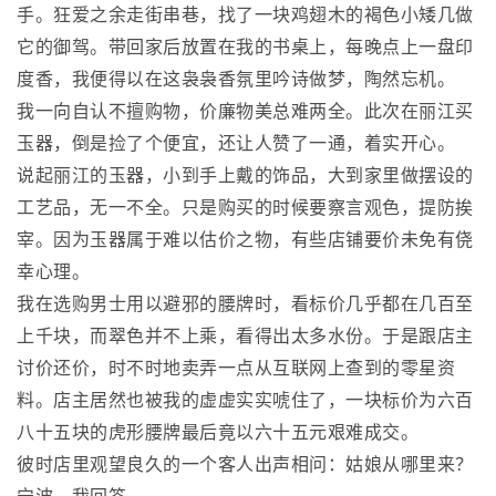
手。狂爱之余走街串巷，找了一块鸡翅木的褐色小矮几做
它的御驾。带回家后放置在我的书桌上，每晚点上一盘印
度香，我便得以在这袅袅香氛里吟诗做梦，陶然忘机。
我一向自认不擅购物，价廉物美总难两全。此次在丽江买
玉器，倒是捡了个便宜，还让人赞了一通，着实开心。
说起丽江的玉器，小到手上戴的饰品，大到家里做摆设的
工艺品，无一不全。只是购买的时候要察言观色，提防挨
宰。因为玉器属于难以估价之物，有些店铺要价未免有侥
幸心理。
我在选购男士用以避邪的腰牌时，看标价几乎都在几百至
上千块，而翠色并不上乘，看得出太多水份。于是跟店主
讨价还价，时不时地卖弄一点从互联网上查到的零星资
料。店主居然也被我的虚虚实实唬住了，一块标价为六百
八十五块的虎形腰牌最后竟以六十五元艰难成交。
彼时店里观望良久的一个客人出声相问：姑娘从哪里来？
宁波。我回答。