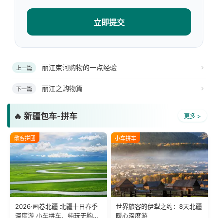
立即提交
丽江束河购物的一点经验
上一篇
丽江之购物篇
下一篇
🔥 新疆包车-拼车
更多 >
散客拼团
小车拼车
2026·画卷北疆 北疆十日春季
世界旅客的伊犁之约：8天北疆
深度游 小车拼车、纯玩无购
暖心深度游