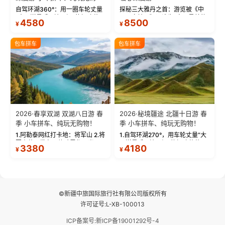
物！
自驾环湖360°：用一圈车轮丈量
探秘三大雅丹之首：游览被《中
“大西洋最后一滴眼泪”的极致蔚
国国家地理》评选为“中国最美的
4580
8500
¥
¥
蓝。 赛湖旅拍：甄选多款风格服
三大雅丹”第一名的克拉玛依魔鬼
饰，9张精修美照，定格赛里木湖
城。 中国第一村：探访仅存的图
绝美瞬间。 赛湖坦克300跟车视
瓦人最大村落——禾木村，欣赏
包车拼车
包车拼车
频：专业摄影师...
晨雾与小木...
2026·春享双湖 双湖八日游 春
2026·秘境疆途 北疆十日游 春
季 小车拼车、纯玩无购物！
季 小车拼车、纯玩无购物！
1.阿勒泰网红打卡地：将军山 2.将
1.自驾环湖270°，用车轮丈量“大
军山落日缆车，体验雪都风光 3.
西洋最后一滴眼泪”的极致蔚蓝，
3380
4180
¥
¥
将军山，夕阳派对，蹦迪party 4.
让雪山、花海与深邃湖水在转弯
自驾赛里木湖360°环湖 5.二进赛
间连成自由的画卷。 2.特别赠送
湖随心游，邂逅湖畔日出浪漫...
那拉提景区3公里内，落地窗三钻
民宿 3.那...
©新疆中旅国际旅行社有限公司版权所有
许可证号:L-XB-100013
ICP备案号:新ICP备19001292号-4