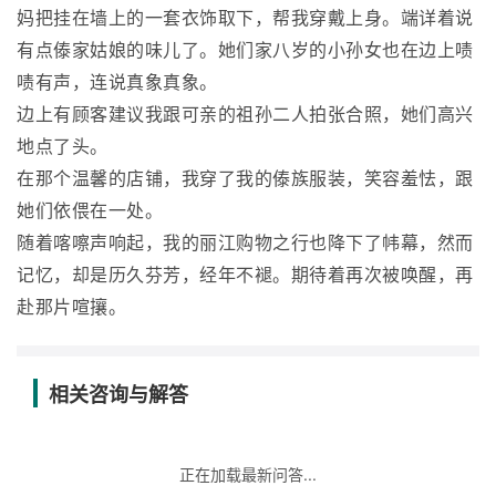
妈把挂在墙上的一套衣饰取下，帮我穿戴上身。端详着说
有点傣家姑娘的味儿了。她们家八岁的小孙女也在边上啧
啧有声，连说真象真象。
边上有顾客建议我跟可亲的祖孙二人拍张合照，她们高兴
地点了头。
在那个温馨的店铺，我穿了我的傣族服装，笑容羞怯，跟
她们依偎在一处。
随着喀嚓声响起，我的丽江购物之行也降下了帏幕，然而
记忆，却是历久芬芳，经年不褪。期待着再次被唤醒，再
赴那片喧攘。
相关咨询与解答
正在加载最新问答...