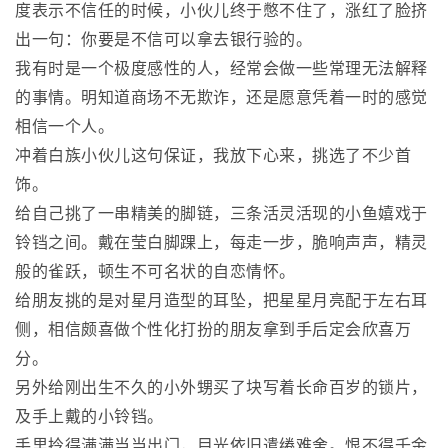
度表示不信任的时候，小伙儿终于憋不住了，涨红了脸挤
出一句：你要是不信可以拿去银行验的。
我有时是一个极度感性的人，经常会做一些常理无法解释
的事情。明知道商场不无欺诈，还是愿意凭着一时的感觉
相信一个人。
冲着白族小伙儿这句保证，我放下心来，挑选了不少首
饰。
给自己挑了一串精美的脚链，三条活灵活现的小鱼嬉戏于
铃铛之间。戴在莹白脚踝上，每走一步，脆响声声，精灵
般的雀跃，顿生不可名状的自恋情怀。
给朋友挑的是对星月造型的耳坠，把星星月亮配于左右耳
侧，相信颇喜做个性化打扮的朋友拿到手后定会欣喜万
分。
另外给刚出生不久的小外甥买了块写着长命百岁的锁片，
及手上戴的小铃铛。
手里拎得满满当当出门，目光依旧遣绻难舍。恨不得千金