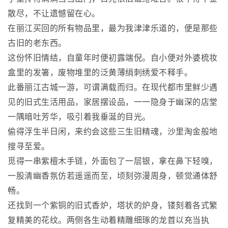
散尽，不让遗憾留在心。
在丽江买回的所有物品里，最为我津津乐道的，便是那些
古旧的老东西。
这份怀旧情结，自童年时便初露端倪。自小便对外婆梳妆
盒里的发箸，废物堆里的泛黄薄绢刺绣爱不释手。
此番丽江古城一游，可谓满载而归。在现代都市里鲜少遇
见的旧式生活用品，家居摆设品，一一隐身于幽深的店堂
一隅暗吐芳华，吸引着我垂涎的目光。
偷得浮生半日闲，来约会这些三生旧精魂，沙里淘金般地
搜寻至爱。
觅得一串紫檀木手链，外面包了一层银，拿在鼻下轻嗅，
一股清幽香氛仿若遥遥而至，顷刻弥漫周身，顿觉通体舒
畅。
还找到一个紫铜的旧式香炉，塔状的炉身，镂刻着各式繁
复精美的花纹。两侧各生动着精雕细琢的龙首以充当执