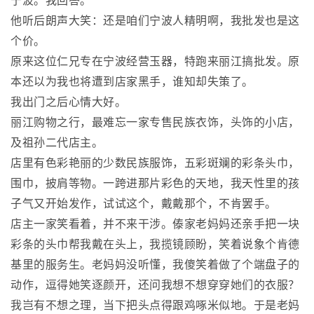
他听后朗声大笑：还是咱们宁波人精明啊，我批发也是这
个价。
原来这位仁兄专在宁波经营玉器，特跑来丽江搞批发。原
本还以为我也将遭到店家黑手，谁知却失策了。
我出门之后心情大好。
丽江购物之行，最难忘一家专售民族衣饰，头饰的小店，
及祖孙二代店主。
店里有色彩艳丽的少数民族服饰，五彩斑斓的彩条头巾，
围巾，披肩等物。一跨进那片彩色的天地，我天性里的孩
子气又开始发作，试试这个，戴戴那个，不肯罢手。
店主一家笑看着，并不来干涉。傣家老妈妈还亲手把一块
彩条的头巾帮我戴在头上，我揽镜顾盼，笑着说象个肯德
基里的服务生。老妈妈没听懂，我傻笑着做了个端盘子的
动作，逗得她笑逐颜开，还问我想不想穿穿她们的衣服？
我岂有不想之理，当下把头点得跟鸡啄米似地。于是老妈