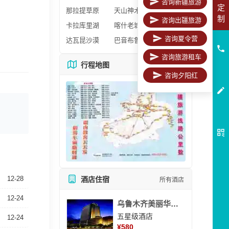
咨询新疆旅游
定
那拉提草原
天山神木园
制
咨询出疆旅游
卡拉库里湖
喀什老城区
咨询夏令营
达瓦昆沙漠
巴音布鲁克
咨询旅游租车
行程地图
更多地图
咨询夕阳红
12-28
酒店住宿
所有酒店
12-24
乌鲁木齐美丽华大酒
五星级酒店
12-24
¥
580