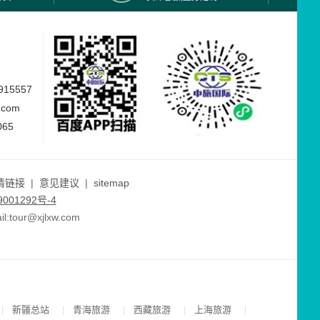
15557
.com
065
情链接
|
意见建议
|
sitemap
001292号-4
ur@xjlxw.com
新疆总站
青海旅游
西藏旅游
上海旅游
|
|
|
|
|