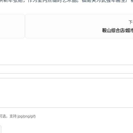
供新年张贴，作为室内点缀的艺术品。镇南关为武强年画生产
下
鞍山综合店/超
可选，支持 jpg/png/gif)