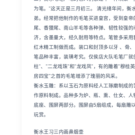
为笔。"这天正是三月初三。 清光绪年间，
弟。经常把他制作的毛笔买进皇宫，受到皇帝
尾、香狸尾、南山羊毛等各种弹、韧性较强的
济，含墨量大，经久耐用等特点。笔管多采用
红木精工制做而成。装口和封顶多以牙 、骨
笔品种丰富，装璜考究。仅侯店大队毛笔厂就创
柱"、"二龙戏珠"和"龙戏凤"，有的雕着"穆桂
房四宝"之首的毛笔增添了瑰丽的风采。
衡水玉雕：系以玉石为原料经人工琢磨制成的
作原料制成。品种多为炉、瓶、熏、仕女、人
底座、围屏两部分。围屏由5扇组成，每扇雕
玩赏。
衡水王习三内画鼻烟壶