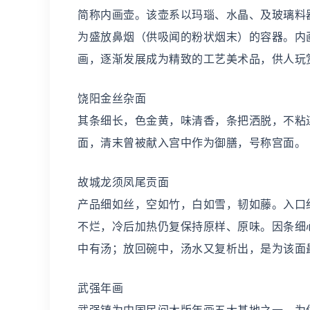
简称内画壶。该壶系以玛瑙、水晶、及玻璃料
为盛放鼻烟（供吸闻的粉状烟末）的容器。内
画，逐渐发展成为精致的工艺美术品，供人玩
饶阳金丝杂面
其条细长，色金黄，味清香，条把洒脱，不粘
面，清末曾被献入宫中作为御膳，号称宫面。
故城龙须凤尾贡面
产品细如丝，空如竹，白如雪，韧如藤。入口
不烂，冷后加热仍复保持原样、原味。因条细
中有汤；放回碗中，汤水又复析出，是为该面
武强年画