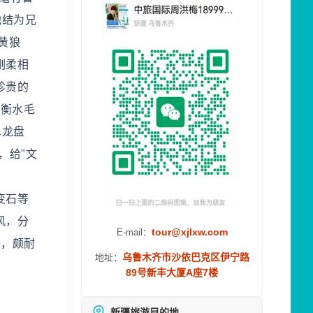
他结为兄
黄狼
刚柔相
珍贵的
 衡水毛
单龙盘
，给"文
变石等
风，分
tour@xjlxw.com
E-mail：
头，颇耐
乌鲁木齐市沙依巴克区伊宁路
地址：
89号新丰大厦A座7楼
新疆旅游目的地