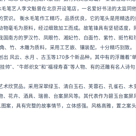
衡水毛笔艺人李文魁曾在北京开设笔店，一名爱好书法的太监同
的赏识。 衡水毛笔作工精巧，品质优良，它的笔头是用精选的
动物毫毛为原料，经过细致加工而成。故笔锋具有坚韧适度，
我国南方的罗汉竹、凤眼竹、湘妃竹、白面竹、紫竹、斑竹和
、角、竹、木雕为质料，采用工艺嵌、镶装配，十分精巧别致。
出 风云、水月 、古玉等170多个新品种。其中有的浮雕着"
英挂帅"、"牛郎织女"和"福禄寿喜"等人物、有的还雕有名人诗句
艺术欣赏品。采用深翠绿玉、清白玉石、芙蓉石、孔雀石、木
物、花卉、酒具、瑞兽、台案屏风等。其代表作为碧玉台案屏
以图案，具有完整的故事情节，立体感强。风格高雅，置之案