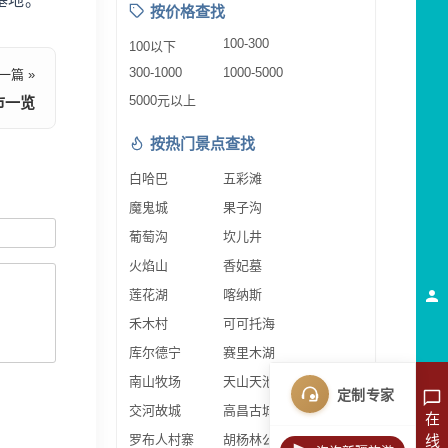
基地。
按价格查找
100-300
100以下
300-1000
1000-5000
一篇 »
5000元以上
市一览
按热门景点查找
白哈巴
五彩滩
魔鬼城
果子沟
葡萄沟
坎儿井
火焰山
香妃墓
莲花湖
喀纳斯
禾木村
可可托海
库尔德宁
赛里木湖
南山牧场
天山天池
定制专家
交河故城
高昌古城
在
线
罗布人村寨
胡杨林公园