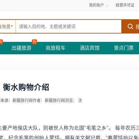
我的账户
经营许可证
有信息
热
热
出疆旅游
商旅租车
酒店宾馆
景点门票
衡水购物介绍
7
来源：新疆旅行网
作者：新疆旅行网
浏览：
次
主要产地侯店大队，则被世人称为北国"毛笔之乡"。 每年农历
堂，纪念毛笔的创始人蒙恬。据有关文献记载，"秦蒙恬始以兔