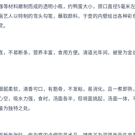
器等材料磨制而成的透明小瓶，约鸭蛋大小，颈口直径5毫米
画艺人以特制的弯头勾笔，蘸取颜料，于壶的内壁绘出各种彩
赏。
连，不易断条，营养丰富，食用方便。清道光年间，被誉为金
细腻柔软，清香可口，有筋骨，不发粘，易消化。且一煮即熟
心空，吸水力强，食时，汤面各半，但将面挑起，汤面一体，
最为独特之处。