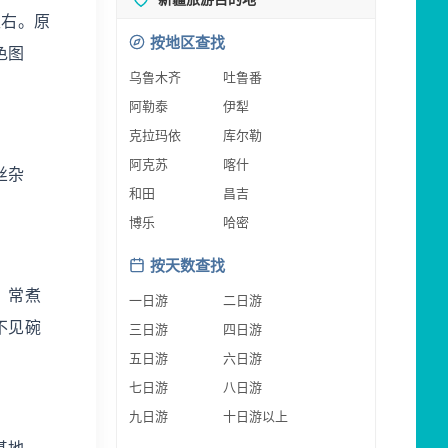
左右。原
按地区查找
色图
乌鲁木齐
吐鲁番
阿勒泰
伊犁
克拉玛依
库尔勒
阿克苏
喀什
丝杂
和田
昌吉
博乐
哈密
按天数查找
，常煮
一日游
二日游
不见碗
三日游
四日游
五日游
六日游
七日游
八日游
九日游
十日游以上