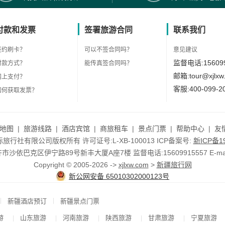
付款和发票
签署旅游合同
联系我们
签约刷卡？
可以不签合同吗？
意见建议
监督电话:156099
付款方式？
能传真签合同吗？
邮箱:tour@xjlxw
网上支付？
客服:400-099-2
如何获取发票？
地图
|
旅游线路
|
酒店宾馆
|
商旅租车
|
景点门票
|
帮助中心
|
友
行社有限公司版权所有 许可证号:L-XB-100013 ICP备案号:
新ICP备19
依巴克区伊宁路89号新丰大厦A座7楼 监督电话:15609915557 E-mail:to
Copyright © 2005-2026 ->
xjlxw.com
>
新疆旅行网
新公网安备 65010302000123号
|
|
新疆酒店预订
新疆景点门票
游
山东旅游
河南旅游
陕西旅游
甘肃旅游
宁夏旅游
|
|
|
|
|