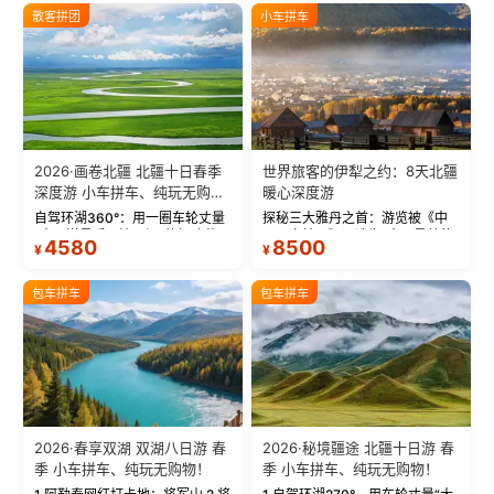
散客拼团
小车拼车
2026·画卷北疆 北疆十日春季
世界旅客的伊犁之约：8天北疆
深度游 小车拼车、纯玩无购
暖心深度游
物！
自驾环湖360°：用一圈车轮丈量
探秘三大雅丹之首：游览被《中
“大西洋最后一滴眼泪”的极致蔚
国国家地理》评选为“中国最美的
4580
8500
¥
¥
蓝。 赛湖旅拍：甄选多款风格服
三大雅丹”第一名的克拉玛依魔鬼
饰，9张精修美照，定格赛里木湖
城。 中国第一村：探访仅存的图
绝美瞬间。 赛湖坦克300跟车视
瓦人最大村落——禾木村，欣赏
包车拼车
包车拼车
频：专业摄影师...
晨雾与小木...
2026·春享双湖 双湖八日游 春
2026·秘境疆途 北疆十日游 春
季 小车拼车、纯玩无购物！
季 小车拼车、纯玩无购物！