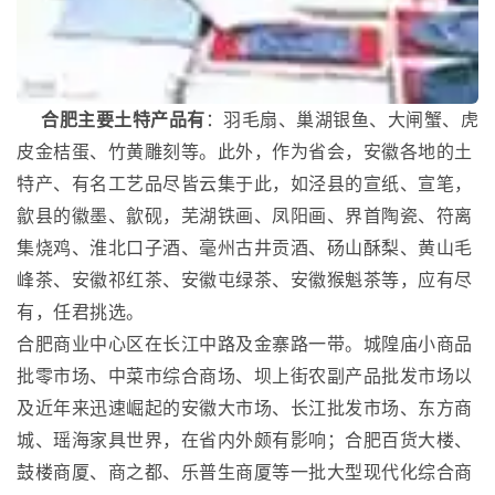
合肥主要土特产品有
：羽毛扇、巢湖银鱼、大闸蟹、虎
皮金桔蛋、竹黄雕刻等。此外，作为省会，安徽各地的土
特产、有名工艺品尽皆云集于此，如泾县的宣纸、宣笔，
歙县的徽墨、歙砚，芜湖铁画、凤阳画、界首陶瓷、符离
集烧鸡、淮北口子酒、毫州古井贡酒、砀山酥梨、黄山毛
峰茶、安徽祁红茶、安徽屯绿茶、安徽猴魁茶等，应有尽
有，任君挑选。
合肥商业中心区在长江中路及金寨路一带。城隍庙小商品
批零市场、中菜市综合商场、坝上街农副产品批发市场以
及近年来迅速崛起的安徽大市场、长江批发市场、东方商
城、瑶海家具世界，在省内外颇有影响；合肥百货大楼、
鼓楼商厦、商之都、乐普生商厦等一批大型现代化综合商