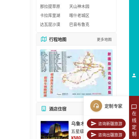
那拉提草原
天山神木园
卡拉库里湖
喀什老城区
达瓦昆沙漠
巴音布鲁克
行程地图
更多地图
定制专家
酒店住宿
所有酒店
在
线
乌鲁木齐美丽华大酒
咨询新疆旅游
定
五星级酒店
制
咨询出疆旅游
¥
580