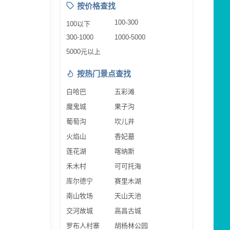
按价格查找
100-300
100以下
300-1000
1000-5000
5000元以上
按热门景点查找
白哈巴
五彩滩
魔鬼城
果子沟
葡萄沟
坎儿井
火焰山
香妃墓
莲花湖
喀纳斯
禾木村
可可托海
库尔德宁
赛里木湖
南山牧场
天山天池
交河故城
高昌古城
罗布人村寨
胡杨林公园