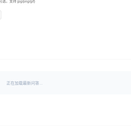
可选，支持 jpg/png/gif)
正在加载最新问答...