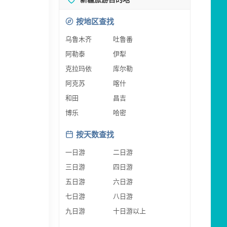
按地区查找
乌鲁木齐
吐鲁番
阿勒泰
伊犁
克拉玛依
库尔勒
阿克苏
喀什
和田
昌吉
博乐
哈密
按天数查找
一日游
二日游
三日游
四日游
五日游
六日游
七日游
八日游
九日游
十日游以上