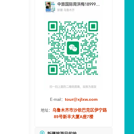
tour@xjlxw.com
E-mail：
乌鲁木齐市沙依巴克区伊宁路
地址：
89号新丰大厦A座7楼
新疆旅游目的地