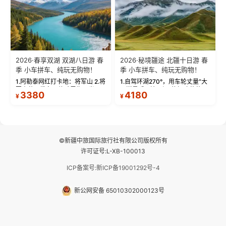
2026·春享双湖 双湖八日游 春
2026·秘境疆途 北疆十日游 春
季 小车拼车、纯玩无购物！
季 小车拼车、纯玩无购物！
1.阿勒泰网红打卡地：将军山 2.将
1.自驾环湖270°，用车轮丈量“大
军山落日缆车，体验雪都风光 3.
西洋最后一滴眼泪”的极致蔚蓝，
3380
4180
¥
¥
将军山，夕阳派对，蹦迪party 4.
让雪山、花海与深邃湖水在转弯
自驾赛里木湖360°环湖 5.二进赛
间连成自由的画卷。 2.特别赠送
湖随心游，邂逅湖畔日出浪漫...
那拉提景区3公里内，落地窗三钻
民宿 3.那...
©新疆中旅国际旅行社有限公司版权所有
许可证号:L-XB-100013
ICP备案号:新ICP备19001292号-4
新公网安备 65010302000123号