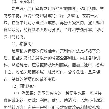
10、砣砣肉：
是宁蒗小凉山彝族常用来待客的肉食。选用猪肉、羊
肉或牛肉，连骨带肉切割成约半斤（250g）左右一大
块，在锅中用清水煮至八成熟，再捞入簸箕内，撒上盐和
调料菠荡，待调料渗入即可分食。兰坪和宁蒗彝寨，都可
尝到砣砣肉。
11、猪膘肉：
是摩梭人待客的传统佳肴。其制作方法是将猪宰杀
后，把整头猪除头骨以外的骨骼全部剔除，内抹各种调
料，然后缝合，压成琵琶状腌制而成。因加工独特、香料
丰富，吃起来肥而不腻、味美可口、营养极佳、且易保
存，制好的猪膘肉久放不变质。
12、丽江特产
（1）海棠果：为丽江独有的一种野生水果，可直接
食用或泡饮。功效：利尿、健胃、助消化，也为小孩尿道
炎特效奇方；它是一宗纯正的天然保健珍品和馈赠礼物。