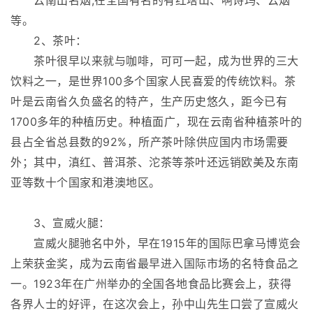
云南出名烟,在全国有名的有红塔山、啊诗玛、云烟
等。
2、茶叶：
茶叶很早以来就与咖啡，可可一起，成为世界的三大
饮料之一，是世界100多个国家人民喜爱的传统饮料。茶
叶是云南省久负盛名的特产，生产历史悠久，距今已有
1700多年的种植历史。种植面广，现在云南省种植茶叶的
县占全省总县数的92%，所产茶叶除供应国内市场需要
外；其中，滇红、普洱茶、沱茶等茶叶还远销欧美及东南
亚等数十个国家和港澳地区。
3、宣威火腿：
宣威火腿驰名中外，早在1915年的国际巴拿马博览会
上荣获金奖，成为云南省最早进入国际市场的名特食品之
一。1923年在广州举办的全国各地食品比赛会上，获得
各界人士的好评，在这次会上，孙中山先生口尝了宣威火