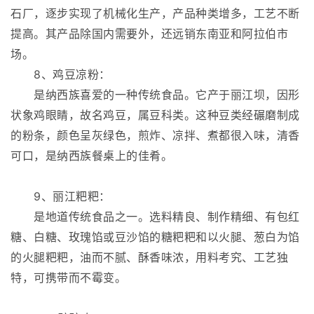
石厂，逐步实现了机械化生产，产品种类增多，工艺不断
提高。其产品除国内需要外，还远销东南亚和阿拉伯市
场。
8、鸡豆凉粉：
是纳西族喜爱的一种传统食品。它产于丽江坝，因形
状象鸡眼睛，故名鸡豆，属豆科类。这种豆类经碾磨制成
的粉条，颜色呈灰绿色，煎炸、凉拌、煮都很入味，清香
可口，是纳西族餐桌上的佳肴。
9、丽江粑粑：
是地道传统食品之一。选料精良、制作精细、有包红
糖、白糖、玫瑰馅或豆沙馅的糖粑粑和以火腿、葱白为馅
的火腿粑粑，油而不腻、酥香味浓，用料考究、工艺独
特，可携带而不霉变。