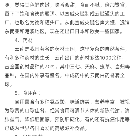
腿，觉得其色鲜肉嫩，味香会甜，食而不腻，倍加赞赏，
留下了饮和食德的题词。以宣威火腿制成云腿罐头的工
厂，也取名为德和罐头厂。从此宣威火腿名声大振，远销
东南亚和港澳地区，现在还出口日本和欧美一些国家。
4、药材：
云南是我国著名的药材王国，这里复杂的自然条件，
有利多种药材的生长，云南出厂的药材多达1000余种，
占全国药材品种的70%，其中三七、天麻、虫草、当归等
品种，在国内外享有盛名，中成药中的云南白药誉满全
球。
5、食用菌：
食用菌含有多种氨基酸，味道鲜美，营养丰富，被视
为珍贵的山珍佳肴。经常食用可调节人体的新陈代谢，清
肺益气，降低胆固醇，预防肝硬化，有的还有抗癌作用等
已成为世界各国喜爱的高级滋补食品。