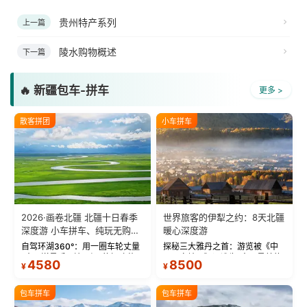
贵州特产系列
上一篇
陵水购物概述
下一篇
🔥 新疆包车-拼车
更多 >
散客拼团
小车拼车
2026·画卷北疆 北疆十日春季
世界旅客的伊犁之约：8天北疆
深度游 小车拼车、纯玩无购
暖心深度游
物！
自驾环湖360°：用一圈车轮丈量
探秘三大雅丹之首：游览被《中
“大西洋最后一滴眼泪”的极致蔚
国国家地理》评选为“中国最美的
4580
8500
¥
¥
蓝。 赛湖旅拍：甄选多款风格服
三大雅丹”第一名的克拉玛依魔鬼
饰，9张精修美照，定格赛里木湖
城。 中国第一村：探访仅存的图
绝美瞬间。 赛湖坦克300跟车视
瓦人最大村落——禾木村，欣赏
包车拼车
包车拼车
频：专业摄影师...
晨雾与小木...