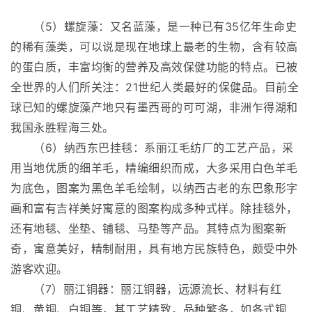
（5）螺旋藻：又名蓝藻，是一种已有35亿年生命史
的稀有藻类，可以说是现在地球上最老的生物，含有较高
的蛋白质，丰富均衡的营养及高效保健功能的特点。已被
全世界的人们所关注：21世纪人类最好的保健品。目前全
球已知的螺旋藻产地只有墨西哥的可可湖，非洲乍得湖和
我国永胜程海三处。
（6）纳西东巴挂毯：系丽江毛纺厂的工艺产品，采
用当地优质的细羊毛，精编细织而成，大多采用白色羊毛
为底色，图案为黑色羊毛绘制，以纳西古老的东巴象形字
画和富有吉祥美好寓意的图案构成多种式样。除挂毯外，
还有地毯、坐垫、铺毯、马垫等产品。其特点为图案新
奇，寓意美好，精制耐用，具有地方民族特色，颇受中外
游客欢迎。
（7）丽江铜器：丽江铜器，远源流长、材料有红
铜、黄铜、白铜等，其工艺精致，品种繁多，如各式铜