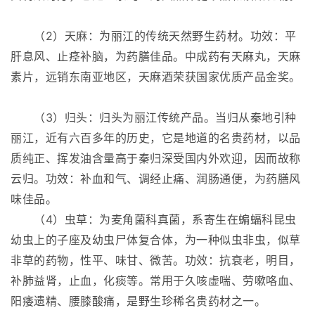
（2）天麻：为丽江的传统天然野生药材。功效：平
肝息风、止痉补脑，为药膳佳品。中成药有天麻丸，天麻
素片，远销东南亚地区，天麻酒荣获国家优质产品金奖。
（3）归头：归头为丽江传统产品。当归从秦地引种
丽江，近有六百多年的历史，它是地道的名贵药材，以品
质纯正、挥发油含量高于秦归深受国内外欢迎，因而故称
云归。功效：补血和气、调经止痛、润肠通便，为药膳风
味佳品。
（4）虫草：为麦角菌科真菌，系寄生在蝙蝠科昆虫
幼虫上的子座及幼虫尸体复合体，为一种似虫非虫，似草
非草的药物，性平、味甘、微苦。功效：抗衰老，明目，
补肺益肾，止血，化痰等。常用于久咳虚喘、劳嗽咯血、
阳痿遗精、腰膝酸痛，是野生珍稀名贵药材之一。