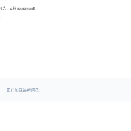
可选，支持 jpg/png/gif)
正在加载最新问答...