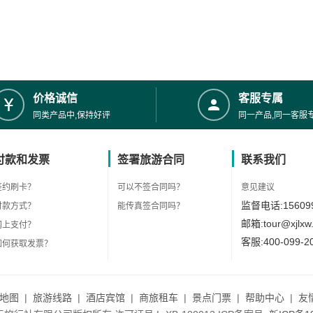
价格诚信
客服专属
同类产品中,保持好评
同一产品,同一客服
付款和发票
签署旅游合同
联系我们
签约刷卡？
可以不签合同吗？
意见建议
监督电话:156099
付款方式？
能传真签合同吗？
邮箱:tour@xjlxw
网上支付？
客服:400-099-2
如何获取发票？
地图
|
旅游线路
|
酒店宾馆
|
商旅租车
|
景点门票
|
帮助中心
|
友