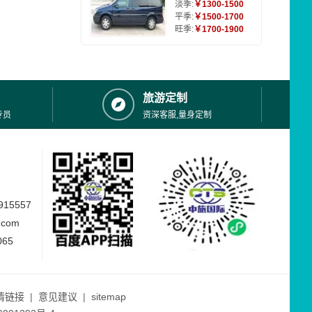
淡季:
￥1300-1500
平季:
￥1500-1700
旺季:
￥1700-1900
旅游定制
专员
资深客服,量身定制
15557
.com
065
情链接
|
意见建议
|
sitemap