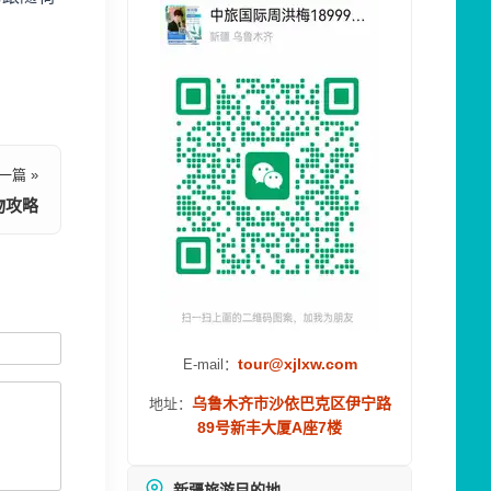
一篇 »
物攻略
tour@xjlxw.com
E-mail：
乌鲁木齐市沙依巴克区伊宁路
地址：
89号新丰大厦A座7楼
新疆旅游目的地