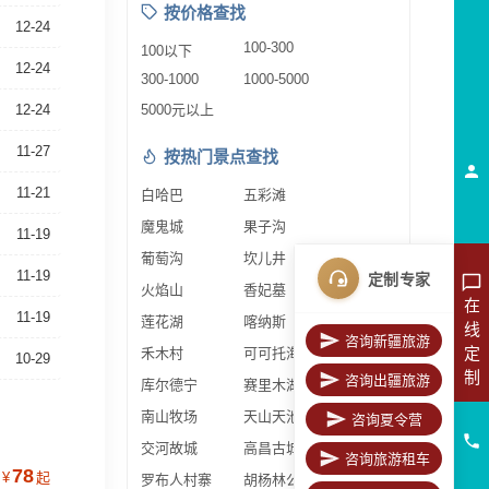
按价格查找
12-24
100-300
100以下
12-24
300-1000
1000-5000
12-24
5000元以上
11-27
按热门景点查找
11-21
白哈巴
五彩滩
魔鬼城
果子沟
11-19
葡萄沟
坎儿井
11-19
定制专家
火焰山
香妃墓
在
11-19
莲花湖
喀纳斯
线
咨询新疆旅游
定
禾木村
可可托海
10-29
制
咨询出疆旅游
库尔德宁
赛里木湖
南山牧场
天山天池
咨询夏令营
交河故城
高昌古城
咨询旅游租车
78
¥
起
罗布人村寨
胡杨林公园