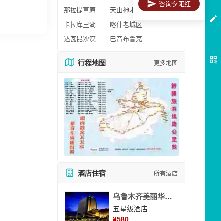
咨询夕阳红
那拉提草原
天山神木园
卡拉库里湖
喀什老城区
达瓦昆沙漠
巴音布鲁克
行程地图
更多地图
酒店住宿
所有酒店
乌鲁木齐美丽华大酒
五星级酒店
¥
580