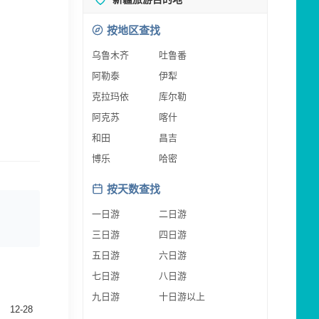
按地区查找
乌鲁木齐
吐鲁番
阿勒泰
伊犁
克拉玛依
库尔勒
阿克苏
喀什
和田
昌吉
博乐
哈密
按天数查找
一日游
二日游
三日游
四日游
五日游
六日游
七日游
八日游
九日游
十日游以上
12-28