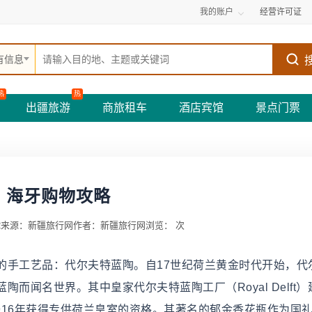
我的账户
经营许可证
有信息
热
热
出疆旅游
商旅租车
酒店宾馆
景点门票
海牙购物攻略
2
来源：新疆旅行网
作者：新疆旅行网
浏览：
次
手工艺品：代尔夫特蓝陶。自17世纪荷兰黄金时代开始，代
而闻名世界。其中皇家代尔夫特蓝陶工厂（Royal Delft）
1916年获得专供荷兰皇室的资格。其著名的郁金香花瓶作为国