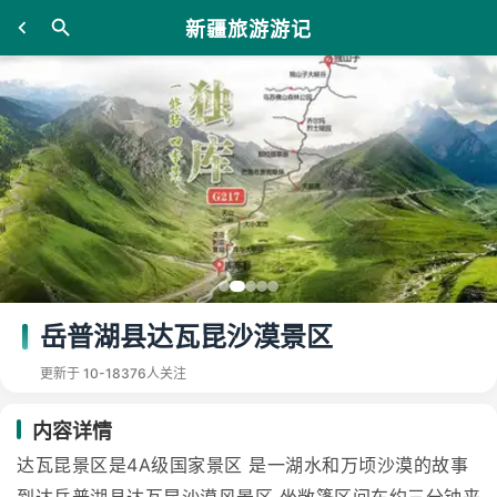
新疆旅游游记
岳普湖县达瓦昆沙漠景区
更新于 10-18
376人关注
内容详情
达瓦昆景区是4A级国家景区 是一湖水和万顷沙漠的故事