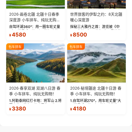
2026·画卷北疆 北疆十日春季
世界旅客的伊犁之约：8天北疆
深度游 小车拼车、纯玩无购
暖心深度游
物！
自驾环湖360°：用一圈车轮丈量
探秘三大雅丹之首：游览被《中
“大西洋最后一滴眼泪”的极致蔚
国国家地理》评选为“中国最美的
4580
8500
¥
¥
蓝。 赛湖旅拍：甄选多款风格服
三大雅丹”第一名的克拉玛依魔鬼
饰，9张精修美照，定格赛里木湖
城。 中国第一村：探访仅存的图
绝美瞬间。 赛湖坦克300跟车视
瓦人最大村落——禾木村，欣赏
包车拼车
包车拼车
频：专业摄影师...
晨雾与小木...
2026·春享双湖 双湖八日游 春
2026·秘境疆途 北疆十日游 春
季 小车拼车、纯玩无购物！
季 小车拼车、纯玩无购物！
1.阿勒泰网红打卡地：将军山 2.将
1.自驾环湖270°，用车轮丈量“大
军山落日缆车，体验雪都风光 3.
西洋最后一滴眼泪”的极致蔚蓝，
3380
4180
¥
¥
将军山，夕阳派对，蹦迪party 4.
让雪山、花海与深邃湖水在转弯
自驾赛里木湖360°环湖 5.二进赛
间连成自由的画卷。 2.特别赠送
湖随心游，邂逅湖畔日出浪漫...
那拉提景区3公里内，落地窗三钻
民宿 3.那...