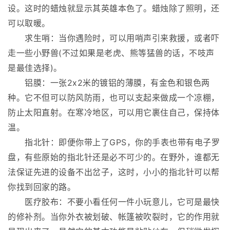
设。这时的蜡烛就显示其英雄本色了。蜡烛除了照明，还
可以取暖。
求生哨：当你遇险时，可以用哨声引来救援，或者吓
走一些小野兽(不过如果是老虎、熊等猛兽的话，不吱声
是最佳选择)。
铝膜：一张2x2米的镀铝的薄膜，有金色和银色两
种。它不但可以防风防雨，也可以支起来做成一个凉棚，
防止太阳直射。在寒冷地区，可以用它裹住自己，保持体
温。
指北针：即便你带上了GPS，你的手表也带有电子罗
盘，有些原始的指北针还是必不可少的。在野外，谁都无
法保证先进的设备不出岔子，这时，小小的指北针可以帮
你找到回家的路。
医疗胶布：不要小看任何一件小玩意儿，它可是最快
的修补剂。当你外衣被划破、帐篷被吹裂时，它的作用就