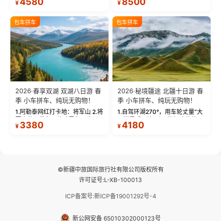
4580
8500
¥
¥
蓝。 赛湖旅拍：甄选多款风格服
三大雅丹”第一名的克拉玛依魔鬼
饰，9张精修美照，定格赛里木湖
城。 中国第一村：探访仅存的图
绝美瞬间。 赛湖坦克300跟车视
瓦人最大村落——禾木村，欣赏
包车拼车
包车拼车
频：专业摄影师...
晨雾与小木...
2026·春享双湖 双湖八日游 春
2026·秘境疆途 北疆十日游 春
季 小车拼车、纯玩无购物！
季 小车拼车、纯玩无购物！
1.阿勒泰网红打卡地：将军山 2.将
1.自驾环湖270°，用车轮丈量“大
军山落日缆车，体验雪都风光 3.
西洋最后一滴眼泪”的极致蔚蓝，
3380
4180
¥
¥
将军山，夕阳派对，蹦迪party 4.
让雪山、花海与深邃湖水在转弯
自驾赛里木湖360°环湖 5.二进赛
间连成自由的画卷。 2.特别赠送
湖随心游，邂逅湖畔日出浪漫...
那拉提景区3公里内，落地窗三钻
民宿 3.那...
©新疆中旅国际旅行社有限公司版权所有
许可证号:L-XB-100013
ICP备案号:新ICP备19001292号-4
新公网安备 65010302000123号