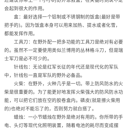
还建议你带上一个小小的野外急救盒，在关键时刻说不定
会起到很大的作用。
盒：最好选择一个铝制或不锈钢制的饭盒(最好是带
把手的)。因为饭盒本身可以用来加热、提水或者化雪，
都能发挥作用。
工具刀：在野外配一把多功能的工具刀是绝对有必要
的。虽然不一定要使用类似兰博用的丛林格斗刀，但是瑞
士军刀是必不可少的。
针线包：无论是红军长征的年代还是现代化的军队
中，针线包一直是军队的野外必备品。
火柴：在野外，火种几乎是一切。带上防风防水的火
柴是很重要的。为了能更好地发挥火柴强大的防风防水功
能，可以把它们放在空的胶卷盒内。磷皮(就是擦火柴用
的)也绝对不能忘了的，否则努力就白搭了。
蜡烛：一小节蜡烛在野外是绝对有用的。你所带的手
电、头灯等现代化照明装置，随着电池的耗尽而变成摆