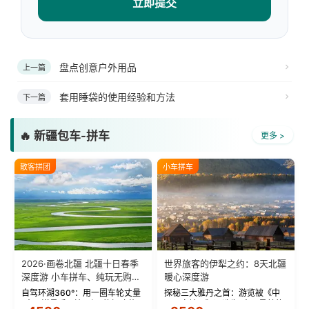
立即提交
盘点创意户外用品
上一篇
套用睡袋的使用经验和方法
下一篇
🔥 新疆包车-拼车
更多 >
散客拼团
小车拼车
2026·画卷北疆 北疆十日春季
世界旅客的伊犁之约：8天北疆
深度游 小车拼车、纯玩无购
暖心深度游
物！
自驾环湖360°：用一圈车轮丈量
探秘三大雅丹之首：游览被《中
“大西洋最后一滴眼泪”的极致蔚
国国家地理》评选为“中国最美的