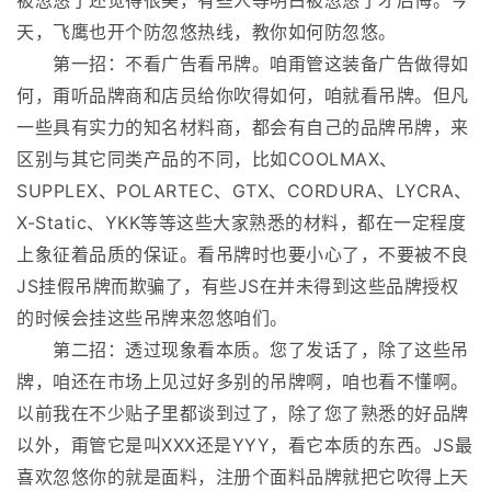
被忽悠了还觉得很美，有些人等明白被忽悠了才后悔。今
天，飞鹰也开个防忽悠热线，教你如何防忽悠。
第一招：不看广告看吊牌。咱甭管这装备广告做得如
何，甭听品牌商和店员给你吹得如何，咱就看吊牌。但凡
一些具有实力的知名材料商，都会有自己的品牌吊牌，来
区别与其它同类产品的不同，比如COOLMAX、
SUPPLEX、POLARTEC、GTX、CORDURA、LYCRA、
X-Static、YKK等等这些大家熟悉的材料，都在一定程度
上象征着品质的保证。看吊牌时也要小心了，不要被不良
JS挂假吊牌而欺骗了，有些JS在并未得到这些品牌授权
的时候会挂这些吊牌来忽悠咱们。
第二招：透过现象看本质。您了发话了，除了这些吊
牌，咱还在市场上见过好多别的吊牌啊，咱也看不懂啊。
以前我在不少贴子里都谈到过了，除了您了熟悉的好品牌
以外，甭管它是叫XXX还是YYY，看它本质的东西。JS最
喜欢忽悠你的就是面料，注册个面料品牌就把它吹得上天