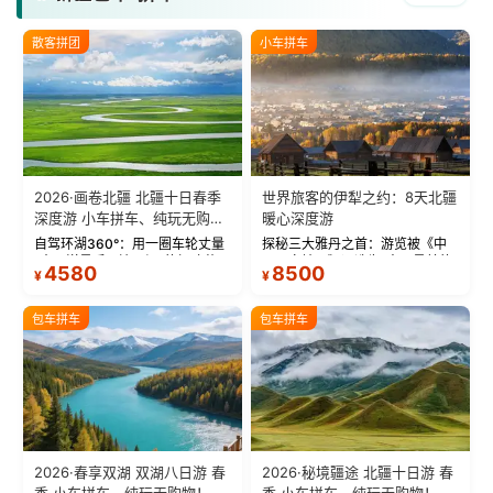
散客拼团
小车拼车
2026·画卷北疆 北疆十日春季
世界旅客的伊犁之约：8天北疆
深度游 小车拼车、纯玩无购
暖心深度游
物！
自驾环湖360°：用一圈车轮丈量
探秘三大雅丹之首：游览被《中
“大西洋最后一滴眼泪”的极致蔚
国国家地理》评选为“中国最美的
4580
8500
¥
¥
蓝。 赛湖旅拍：甄选多款风格服
三大雅丹”第一名的克拉玛依魔鬼
饰，9张精修美照，定格赛里木湖
城。 中国第一村：探访仅存的图
绝美瞬间。 赛湖坦克300跟车视
瓦人最大村落——禾木村，欣赏
包车拼车
包车拼车
频：专业摄影师...
晨雾与小木...
2026·春享双湖 双湖八日游 春
2026·秘境疆途 北疆十日游 春