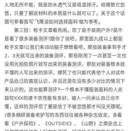
入地无所不能，既是防水透气又是吸湿排汗。咱甭管它忽
悠，只要了解这材料的本质是什么就可以了。关于这个话
题可参看我写‘飞鹰谈如何选择面料’做为参考。
第三招：枪手文章看热闹。您了是不是刚户外?是不
是看了很多装备测评?跟你了说吧，那里面九成以上都是
枪手文章!让我们来动动脑子想想看吧，那些装备拿到手才
2、3天就写出来的装备测评，那些刚用了一次甚至一次也
没用光拍些照片就写出来的装备测评，那些对装备根本就
不懂的人写出来的测评，撑死了也只能代表他个人对这件
产品自己的直观认识，并且还是在没有多少对比的情况下
来认识的，这也能算测评?一个根本不懂服装面料的人去
鼓吹XXX的速干衣性能有多好，被人一问承认自己也不
懂，这样的测评您了要是信了不被忽悠那才叫没天理呢。
(很多精研装备老驴写的东西往往被各种杂志收走，多看
看《户外探险》、《OUTSIDE》、《山野》之类杂志上