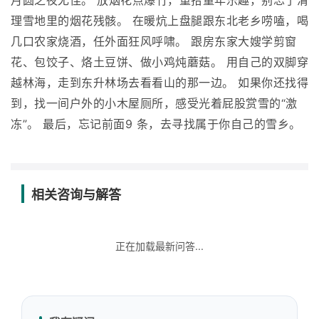
月圆之夜尤佳。 放烟花点爆竹，重拾童年乐趣，别忘了清
理雪地里的烟花残骸。 在暖炕上盘腿跟东北老乡唠嗑，喝
几口农家烧酒，任外面狂风呼啸。 跟房东家大嫂学剪窗
花、包饺子、烙土豆饼、做小鸡炖蘑菇。 用自己的双脚穿
越林海，走到东升林场去看看山的那一边。 如果你还找得
到，找一间户外的小木屋厕所，感受光着屁股赏雪的“激
冻”。 最后，忘记前面9 条，去寻找属于你自己的雪乡。
相关咨询与解答
正在加载最新问答...