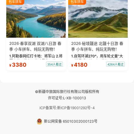
包车拼车
包车拼车
频：专业摄影师...
晨雾与小木...
2026·春享双湖 双湖八日游 春
2026·秘境疆途 北疆十日游 春
季 小车拼车、纯玩无购物！
季 小车拼车、纯玩无购物！
1.阿勒泰网红打卡地：将军山 2.将
1.自驾环湖270°，用车轮丈量“大
军山落日缆车，体验雪都风光 3.
西洋最后一滴眼泪”的极致蔚蓝，
3380
4180
354人看过
4264人看过
¥
¥
将军山，夕阳派对，蹦迪party 4.
让雪山、花海与深邃湖水在转弯
自驾赛里木湖360°环湖 5.二进赛
间连成自由的画卷。 2.特别赠送
湖随心游，邂逅湖畔日出浪漫...
那拉提景区3公里内，落地窗三钻
民宿 3.那...
©新疆中旅国际旅行社有限公司版权所有
许可证号:L-XB-100013
ICP备案号:新ICP备19001292号-4
新公网安备 65010302000123号