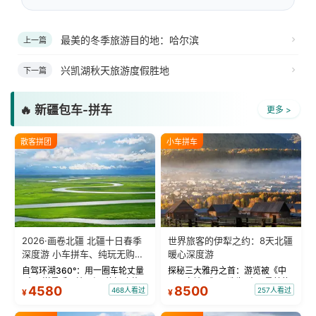
最美的冬季旅游目的地：哈尔滨
上一篇
兴凯湖秋天旅游度假胜地
下一篇
🔥 新疆包车-拼车
更多 >
散客拼团
小车拼车
2026·画卷北疆 北疆十日春季
世界旅客的伊犁之约：8天北疆
深度游 小车拼车、纯玩无购
暖心深度游
物！
自驾环湖360°：用一圈车轮丈量
探秘三大雅丹之首：游览被《中
“大西洋最后一滴眼泪”的极致蔚
国国家地理》评选为“中国最美的
4580
8500
468人看过
257人看过
¥
¥
蓝。 赛湖旅拍：甄选多款风格服
三大雅丹”第一名的克拉玛依魔鬼
饰，9张精修美照，定格赛里木湖
城。 中国第一村：探访仅存的图
绝美瞬间。 赛湖坦克300跟车视
瓦人最大村落——禾木村，欣赏