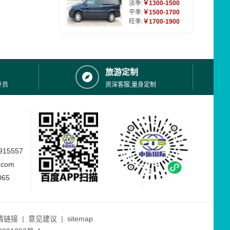
淡季:
￥1300-1500
平季:
￥1500-1700
旺季:
￥1700-1900
旅游定制
专员
资深客服,量身定制
15557
.com
065
情链接
|
意见建议
|
sitemap