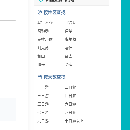
按地区查找
乌鲁木齐
吐鲁番
阿勒泰
伊犁
克拉玛依
库尔勒
阿克苏
喀什
和田
昌吉
博乐
哈密
按天数查找
一日游
二日游
三日游
四日游
五日游
六日游
七日游
八日游
九日游
十日游以上