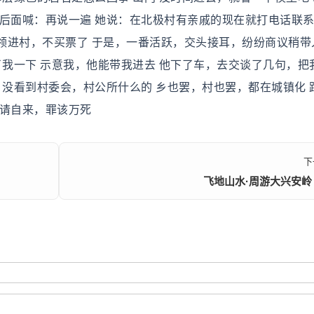
后面喊：再说一遍 她说：在北极村有亲戚的现在就打电话联系
领进村，不买票了 于是，一番活跃，交头接耳，纷纷商议稍带
了我一下 示意我，他能带我进去 他下了车，去交谈了几句，把
 没看到村委会，村公所什么的 乡也罢，村也罢，都在城镇化 
无请自来，罪该万死
下
飞地山水·周游大兴安岭