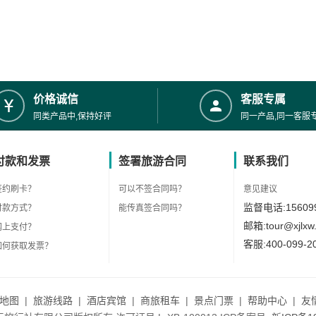
价格诚信
客服专属
同类产品中,保持好评
同一产品,同一客服
付款和发票
签署旅游合同
联系我们
签约刷卡？
可以不签合同吗？
意见建议
监督电话:156099
付款方式？
能传真签合同吗？
邮箱:tour@xjlxw
网上支付？
客服:400-099-2
如何获取发票？
地图
|
旅游线路
|
酒店宾馆
|
商旅租车
|
景点门票
|
帮助中心
|
友