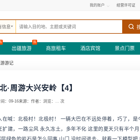
我的账户
经营许可证
有信息
热
热
出疆旅游
商旅租车
酒店宾馆
景点门票
旅游游记
北·周游大兴安岭【4】
间：09-16
来源：
作者：
浏览：
...
次
有人在喊：北极村！北极村！ 一辆大巴在不远处停着，巧了，是
路正扩建，一路尘风 永久冻土，多年不化 这里的夏天只有半个
那层绿色的岩石是怎么回事 山门 没时间进去，就看一下模型吧