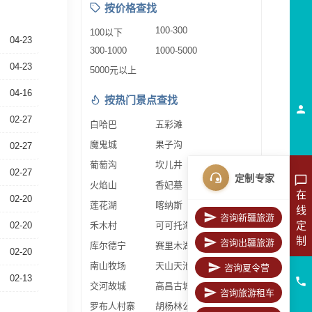
按价格查找
100-300
100以下
04-23
300-1000
1000-5000
04-23
5000元以上
04-16
按热门景点查找
02-27
白哈巴
五彩滩
魔鬼城
果子沟
02-27
葡萄沟
坎儿井
02-27
定制专家
火焰山
香妃墓
在
02-20
莲花湖
喀纳斯
线
咨询新疆旅游
定
02-20
禾木村
可可托海
制
咨询出疆旅游
库尔德宁
赛里木湖
02-20
南山牧场
天山天池
咨询夏令营
02-13
交河故城
高昌古城
咨询旅游租车
罗布人村寨
胡杨林公园