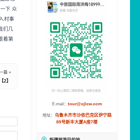
一下 众
入村事
我们几
跟着第
一篇 »
【2】
tour@xjlxw.com
E-mail：
乌鲁木齐市沙依巴克区伊宁路
地址：
89号新丰大厦A座7楼
新疆旅游目的地