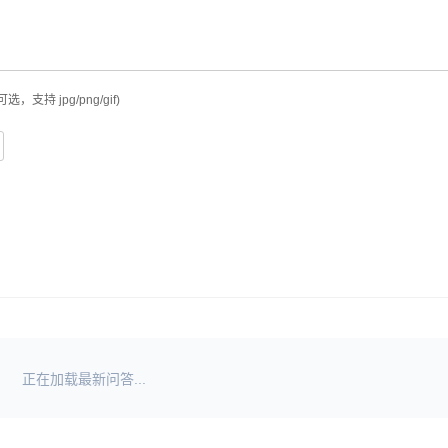
可选，支持 jpg/png/gif)
正在加载最新问答...