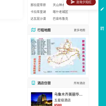
咨询夕阳红
那拉提草原
天山神木园
卡拉库里湖
喀什老城区
达瓦昆沙漠
巴音布鲁克
行程地图
更多地图
酒店住宿
所有酒店
乌鲁木齐美丽华大酒
五星级酒店
¥
580