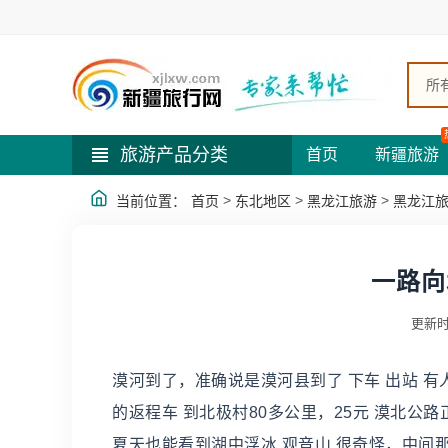
所
旅游产品分类
首页
新疆旅游
>
>
>
当前位置：
首页
东北地区
黑龙江旅游
黑龙江
一路向
更新时
漠河到了，准确说是漠河县到了 下车 出站 
的返程车 到北极村80多公里，25元 漠北公
夏天也能看到湖中浮冰 观音山 很奇怪，中间