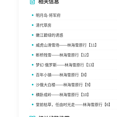
相关信息
明月岛·将军府
清代草房
嫩江碧绿的诱惑
威虎山滑雪场——林海雪原行【11】
断桥残雪——林海雪原行【12】
梦幻·俄罗斯——林海雪原行【13】
百年小镇——林海雪原行【8】
沙俄大白楼——林海雪原行【9】
横卧成岭——林海雪原行【10】
堂前枯草，任由时光走——林海雪原行【6】