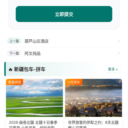
立即提交
葫芦山庄酒店
上一篇
阿叉炖品
下一篇
🔥 新疆包车-拼车
更多 >
散客拼团
小车拼车
2026·画卷北疆 北疆十日春季
世界旅客的伊犁之约：8天北疆
深度游 小车拼车、纯玩无购
暖心深度游