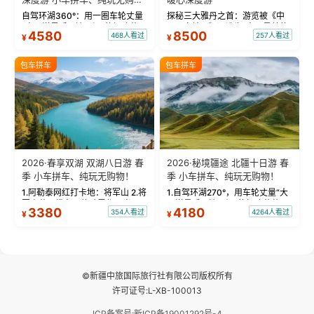
物！
自驾环湖360°：用一圈车轮丈量
探秘三大雅丹之首：游览被《中
“大西洋最后一滴眼泪”的极致蔚
国国家地理》评选为“中国最美的
4580
8500
468人看过
257人看过
¥
¥
蓝。 赛湖旅拍：甄选多款风格服
三大雅丹”第一名的克拉玛依魔鬼
饰，9张精修美照，定格赛里木湖
城。 中国第一村：探访仅存的图
绝美瞬间。 赛湖坦克300跟车视
瓦人最大村落——禾木村，欣赏
包车拼车
包车拼车
频：专业摄影师...
晨雾与小木...
2026·春享双湖 双湖八日游 春
2026·秘境疆途 北疆十日游 春
季 小车拼车、纯玩无购物！
季 小车拼车、纯玩无购物！
1.阿勒泰网红打卡地：将军山 2.将
1.自驾环湖270°，用车轮丈量“大
军山落日缆车，体验雪都风光 3.
西洋最后一滴眼泪”的极致蔚蓝，
3380
4180
354人看过
4264人看过
¥
¥
将军山，夕阳派对，蹦迪party 4.
让雪山、花海与深邃湖水在转弯
自驾赛里木湖360°环湖 5.二进赛
间连成自由的画卷。 2.特别赠送
湖随心游，邂逅湖畔日出浪漫...
那拉提景区3公里内，落地窗三钻
民宿 3.那...
©新疆中旅国际旅行社有限公司版权所有
许可证号:L-XB-100013
ICP备案号:新ICP备19001292号-4