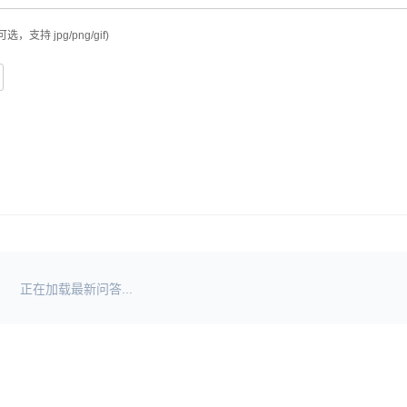
可选，支持 jpg/png/gif)
正在加载最新问答...