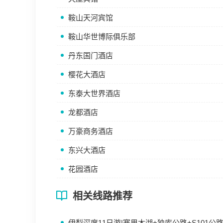
鞍山天河宾馆
鞍山华世博际俱乐部
丹东国门酒店
樱花大酒店
东泰大世界酒店
龙都酒店
万豪商务酒店
东兴大酒店
花园酒店
相关线路推荐
伊犁深度11日游|赛里木湖+独库公路+S101