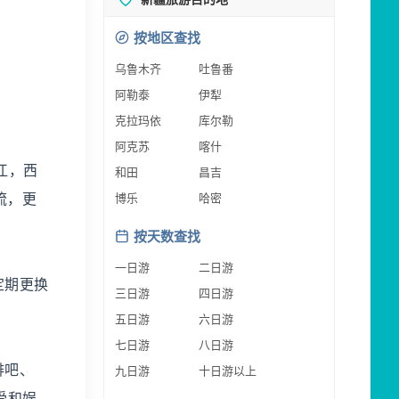
按地区查找
乌鲁木齐
吐鲁番
阿勒泰
伊犁
克拉玛依
库尔勒
阿克苏
喀什
江，西
和田
昌吉
流，更
博乐
哈密
按天数查找
一日游
二日游
定期更换
三日游
四日游
五日游
六日游
七日游
八日游
啡吧、
九日游
十日游以上
受和娱