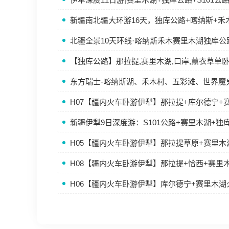
新疆南北疆大环游16天，独库公路+喀纳斯+禾
北疆全景10天环线·喀纳斯禾木赛里木湖独库公
【独库公路】那拉提,赛里木湖,口岸,薰衣草单
东方瑞士-喀纳斯湖、禾木村、五彩滩、世界魔
H07【疆内火车卧游伊犁】那拉提+库尔德宁+
新疆伊犁9日深度游：S101公路+赛里木湖+独
H05【疆内火车卧游伊犁】那拉提草原+赛里
H08【疆内火车卧游伊犁】那拉提+恰西+赛里
H06【疆内火车卧游伊犁】库尔德宁+赛里木