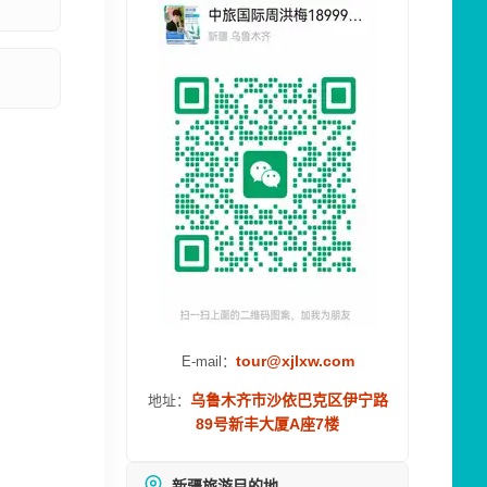
tour@xjlxw.com
E-mail：
乌鲁木齐市沙依巴克区伊宁路
地址：
89号新丰大厦A座7楼
新疆旅游目的地