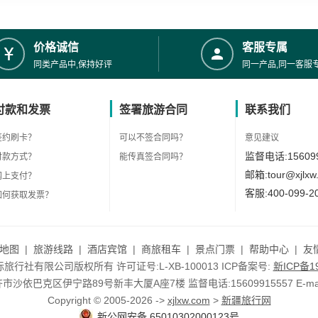
价格诚信
客服专属
同类产品中,保持好评
同一产品,同一客服
付款和发票
签署旅游合同
联系我们
签约刷卡？
可以不签合同吗？
意见建议
监督电话:156099
付款方式？
能传真签合同吗？
邮箱:tour@xjlxw
网上支付？
客服:400-099-2
如何获取发票？
地图
|
旅游线路
|
酒店宾馆
|
商旅租车
|
景点门票
|
帮助中心
|
友
行社有限公司版权所有 许可证号:L-XB-100013 ICP备案号:
新ICP备19
依巴克区伊宁路89号新丰大厦A座7楼 监督电话:15609915557 E-mail:to
Copyright © 2005-2026 ->
xjlxw.com
>
新疆旅行网
新公网安备 65010302000123号