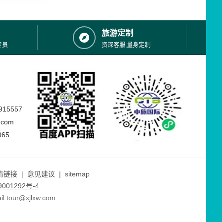
旅游定制
专员
资深客服,量身定制
15557
.com
065
情链接
|
意见建议
|
sitemap
001292号-4
ur@xjlxw.com