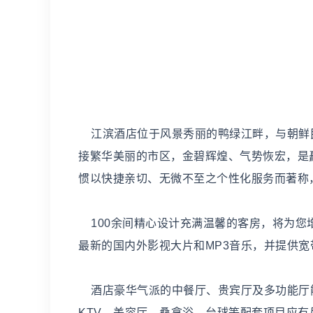
江滨酒店位于风景秀丽的鸭绿江畔，与朝鲜
接繁华美丽的市区，金碧辉煌、气势恢宏，是
惯以快捷亲切、无微不至之个性化服务而著称
100余间精心设计充满温馨的客房，将为您
最新的国内外影视大片和MP3音乐，并提供
酒店豪华气派的中餐厅、贵宾厅及多功能厅能
KTV、美容厅、桑拿浴、台球等配套项目应