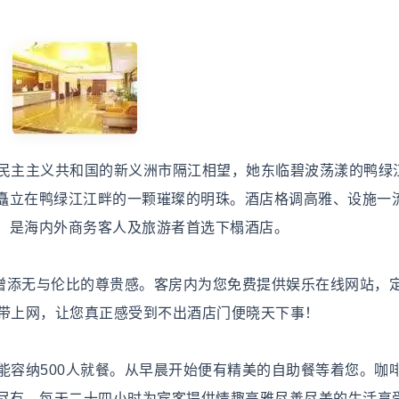
民主主义共和国的新义洲市隔江相望，她东临碧波荡漾的鸭绿
矗立在鸭绿江江畔的一颗璀璨的明珠。酒店格调高雅、设施一
，是海内外商务客人及旅游者首选下榻酒店。
增添无与伦比的尊贵感。客房内为您免费提供娱乐在线网站，
宽带上网，让您真正感受到不出酒店门便晓天下事！
容纳500人就餐。从早晨开始便有精美的自助餐等着您。咖
有尽有，每天二十四小时为宾客提供情趣高雅尽善尽美的生活享