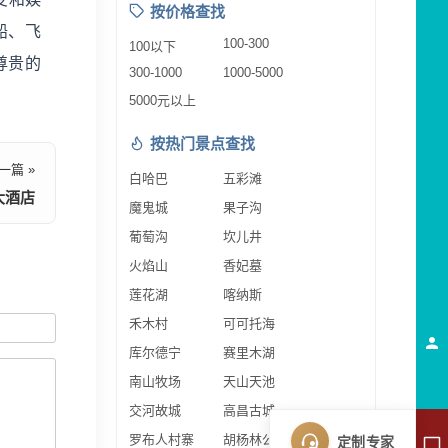
按价格查找
船、飞
100-300
100以下
尊贵的
300-1000
1000-5000
5000元以上
按热门景点查找
一篇 »
白哈巴
五彩滩
大酒店
魔鬼城
果子沟
葡萄沟
坎儿井
火焰山
香妃墓
莲花湖
喀纳斯
禾木村
可可托海
库尔德宁
赛里木湖
南山牧场
天山天池
交河故城
高昌古城
罗布人村寨
胡杨林公园
定制专家