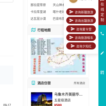
在
那拉提草原
天山神木园
线
卡拉库里湖
喀什老城区
咨询新疆旅游
定
达瓦昆沙漠
巴音布鲁克
制
咨询出疆旅游
咨询夏令营
行程地图
更多地图
咨询旅游租车
咨询夕阳红
酒店住宿
所有酒店
乌鲁木齐美丽华大酒
五星级酒店
¥
580
09-17