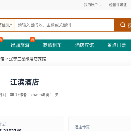
我的账户
经营许可证
有信息
热
热
出疆旅游
商旅租车
酒店宾馆
景点门票
>
宾馆
辽宁三星级酒店宾馆
江滨酒店
间：09-17
作者：zhwfm
浏览：
次
电话
酒店传真