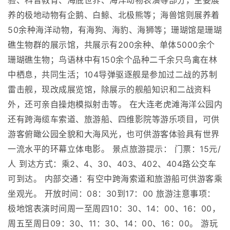
验、科普教育、海底世界、海洋动物表演等部分，主要展
养的极地动物有企鹅、白鲸、北极熊等；海兽馆则展养着
50余种海洋动物，有海狗、海豹、海狮等；珊瑚馆是珊瑚
礁生物群的展示馆，共展示有200余种、单体5000余个
珊瑚礁生物；鸟语林中有150余个品种二千余只鸟禽在林
中栖息，共同生活；104导弹驱逐舰是参加过二战的苏制
雷击舰，现改成展览馆，除展示的舰船知识和二战资料
外，还可亲自操炮模拟射击等。 在大连老虎滩海洋公园内
还有跨海缆车索道、旅游船、四维影院等游乐项目，可供
游客俯瞰公园全貌和大海风光，也可供游客体验具有世界
一流水平的环幕立体电影。 景点旅游提示： 门票：15元/
人 到达方式：乘2、4、30、403、402、404路公交车
可到达。 内部交通：有空中跨海索道和旅游船可供游客乘
坐观光。 开放时间：08：30到17：00 旅游注意事项：
极地馆表演时间周一至周四10：30、14：00、16：00，
周五至周日09：30、11：30、14：00、16：00。 游玩