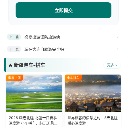
立即提交
盛夏出游谨防旅游病
上一篇
玩在大连自助游完全贴士
下一篇
🔥 新疆包车-拼车
更多 >
散客拼团
小车拼车
2026·画卷北疆 北疆十日春季
世界旅客的伊犁之约：8天北疆
深度游 小车拼车、纯玩无购
暖心深度游