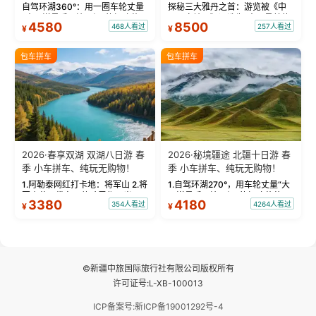
物！
自驾环湖360°：用一圈车轮丈量
探秘三大雅丹之首：游览被《中
“大西洋最后一滴眼泪”的极致蔚
国国家地理》评选为“中国最美的
4580
8500
468人看过
257人看过
¥
¥
蓝。 赛湖旅拍：甄选多款风格服
三大雅丹”第一名的克拉玛依魔鬼
饰，9张精修美照，定格赛里木湖
城。 中国第一村：探访仅存的图
绝美瞬间。 赛湖坦克300跟车视
瓦人最大村落——禾木村，欣赏
包车拼车
包车拼车
频：专业摄影师...
晨雾与小木...
2026·春享双湖 双湖八日游 春
2026·秘境疆途 北疆十日游 春
季 小车拼车、纯玩无购物！
季 小车拼车、纯玩无购物！
1.阿勒泰网红打卡地：将军山 2.将
1.自驾环湖270°，用车轮丈量“大
军山落日缆车，体验雪都风光 3.
西洋最后一滴眼泪”的极致蔚蓝，
3380
4180
354人看过
4264人看过
¥
¥
将军山，夕阳派对，蹦迪party 4.
让雪山、花海与深邃湖水在转弯
自驾赛里木湖360°环湖 5.二进赛
间连成自由的画卷。 2.特别赠送
湖随心游，邂逅湖畔日出浪漫...
那拉提景区3公里内，落地窗三钻
民宿 3.那...
©新疆中旅国际旅行社有限公司版权所有
许可证号:L-XB-100013
ICP备案号:新ICP备19001292号-4