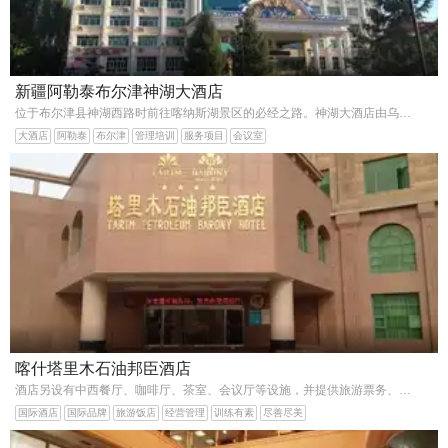
新疆阿勒泰布尔津神湖大酒店
位于布尔津县神湖西路时前往喀纳斯湖景区的必经之路。神湖大酒店由乌市电力建设公司和三位自然人四家股东于2003年—2004年投资建设，于2005年装修，2005年9月9日试营业。总经理
大酒店
阿勒泰
布尔津
管理培训
服务项目
会议室
喀什塔里木石油邦臣酒店
酒店另设有中西餐厅、咖啡厅、茶室、会议厅等设施，并提供旅游票务、提供餐、叫醒等服务，并以其温馨的环境和热情的服务，赢得了广大消费者的喜爱，是您的理想下榻之选。
国际酒店
国际品牌
旅游饭店
经营管理
训练有素
尽善尽美