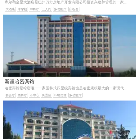
库尔勒金星大酒店是巴州万方房地产开发有限公司投资兴建并管理的一家具有现代化水准的集客房
大酒店
库尔勒
中餐厅
三人间
多功能厅
庆祝会
新疆哈密宾馆
哈密宾馆是哈密唯一一家园林式四星级宾馆也是哈密规模最大的一家现代化多功能旅游宾馆。位于新疆哈密市迎宾路4号市中心风景区东河坝地段开业于1959年10月1日。并于2001年7
宴会厅
西餐厅
市中心
风景区
环境优雅
多功能厅