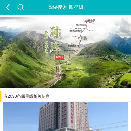
高级搜索 四星级
首页
游新疆
定制游
出疆游
包车游
跟团游
夏令营
夕阳红
租车
景点
签证
酒店
精彩游记
旅行攻略
走进新疆
有2093条四星级相关信息
经营许可证
当地玩乐
会员中心
旅游问答
付款方式
联系我们