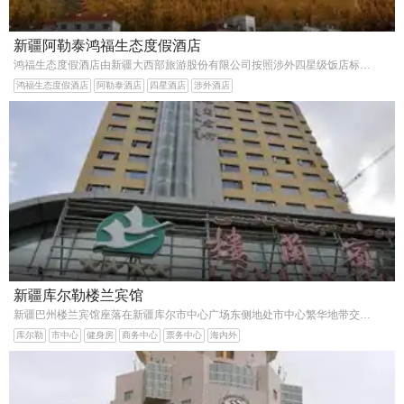
新疆阿勒泰鸿福生态度假酒店
鸿福生态度假酒店由新疆大西部旅游股份有限公司按照涉外四星级饭店标准投资兴建位于两大景区距离喀纳斯湖28公里禾木乡30公里的中心点贾登峪景区是游客前往喀纳斯湖景区的必
鸿福生态度假酒店
阿勒泰酒店
四星酒店
涉外酒店
新疆库尔勒楼兰宾馆
新疆巴州楼兰宾馆座落在新疆库尔市中心广场东侧地处市中心繁华地带交通十分便利。宾馆按四星级标准建设独特的设计、清新的风格与周围幽雅的环境融为一体。无论您是商务公干
库尔勒
市中心
健身房
商务中心
票务中心
海内外