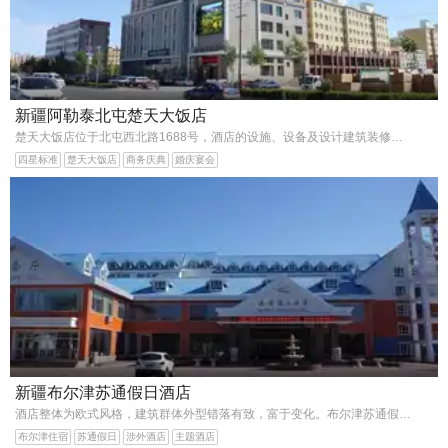
新疆阿勒泰北屯楚天大饭店
楚天大饭店位于北屯西北路1688号，酒店的设施、设备及设计建筑装修均以四星级标准。
四星标准
楚天大饭店
商务庆典
婚庆宴会
新疆布尔津苏通假日酒店
酒店整体为欧式风格，建筑群体外型错落有致，富于变化。布尔津苏通假日酒店拥有各类客房。餐厅分上下两层，一层为散台共计35桌，二层14间包厢，上下两层可同时接待600余人共同就餐，为
布尔津住宿
苏通假日
涉外酒店
主题酒店