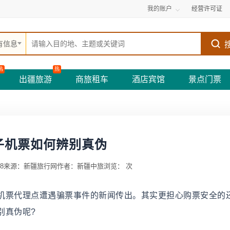
我的账户
经营许可证
有信息
热
热
出疆旅游
商旅租车
酒店宾馆
景点门票
子机票如何辨别真伪
8
来源：新疆旅行网
作者：新疆中旅
浏览：
次
票代理点遭遇骗票事件的新闻传出。其实更担心购票安全的
别真伪呢?