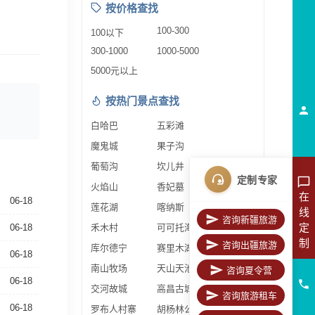
按价格查找
100-300
100以下
300-1000
1000-5000
5000元以上
按热门景点查找
白哈巴
五彩滩
魔鬼城
果子沟
葡萄沟
坎儿井
定制专家
火焰山
香妃墓
在
06-18
莲花湖
喀纳斯
线
咨询新疆旅游
定
06-18
禾木村
可可托海
制
咨询出疆旅游
库尔德宁
赛里木湖
06-18
南山牧场
天山天池
咨询夏令营
06-18
交河故城
高昌古城
咨询旅游租车
06-18
罗布人村寨
胡杨林公园