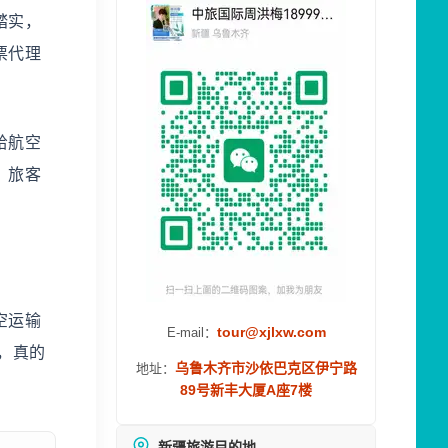
踏实，
票代理
给航空
、旅客
空运输
tour@xjlxw.com
E-mail：
，真的
乌鲁木齐市沙依巴克区伊宁路
地址：
89号新丰大厦A座7楼
新疆旅游目的地