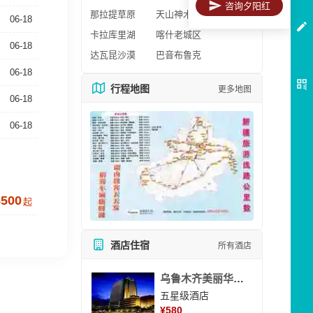
咨询夕阳红
那拉提草原
天山神木园
06-18
卡拉库里湖
喀什老城区
06-18
达瓦昆沙漠
巴音布鲁克
06-18
行程地图
更多地图
06-18
06-18
8500
起
酒店住宿
所有酒店
乌鲁木齐美丽华大酒
五星级酒店
¥
580