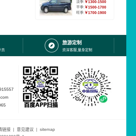
淡季:
￥1300-1500
平季:
￥1500-1700
旺季:
￥1700-1900
旅游定制
专员
资深客服,量身定制
15557
.com
065
情链接
|
意见建议
|
sitemap