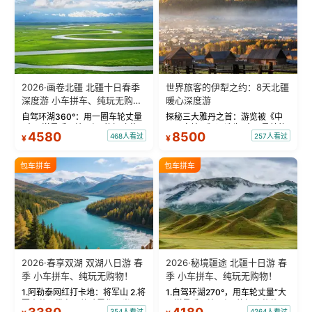
2026·画卷北疆 北疆十日春季
世界旅客的伊犁之约：8天北疆
深度游 小车拼车、纯玩无购
暖心深度游
物！
自驾环湖360°：用一圈车轮丈量
探秘三大雅丹之首：游览被《中
“大西洋最后一滴眼泪”的极致蔚
国国家地理》评选为“中国最美的
4580
8500
468人看过
257人看过
¥
¥
蓝。 赛湖旅拍：甄选多款风格服
三大雅丹”第一名的克拉玛依魔鬼
饰，9张精修美照，定格赛里木湖
城。 中国第一村：探访仅存的图
绝美瞬间。 赛湖坦克300跟车视
瓦人最大村落——禾木村，欣赏
包车拼车
包车拼车
频：专业摄影师...
晨雾与小木...
2026·春享双湖 双湖八日游 春
2026·秘境疆途 北疆十日游 春
季 小车拼车、纯玩无购物！
季 小车拼车、纯玩无购物！
1.阿勒泰网红打卡地：将军山 2.将
1.自驾环湖270°，用车轮丈量“大
军山落日缆车，体验雪都风光 3.
西洋最后一滴眼泪”的极致蔚蓝，
354人看过
4264人看过