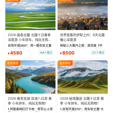
2026·画卷北疆 北疆十日春季
世界旅客的伊犁之约：8天北疆
深度游 小车拼车、纯玩无购
暖心深度游
物！
自驾环湖360°：用一圈车轮丈量
探秘三大雅丹之首：游览被《中
“大西洋最后一滴眼泪”的极致蔚
国国家地理》评选为“中国最美的
4580
8500
468人看过
257人看过
¥
¥
蓝。 赛湖旅拍：甄选多款风格服
三大雅丹”第一名的克拉玛依魔鬼
饰，9张精修美照，定格赛里木湖
城。 中国第一村：探访仅存的图
绝美瞬间。 赛湖坦克300跟车视
瓦人最大村落——禾木村，欣赏
包车拼车
包车拼车
频：专业摄影师...
晨雾与小木...
2026·春享双湖 双湖八日游 春
2026·秘境疆途 北疆十日游 春
季 小车拼车、纯玩无购物！
季 小车拼车、纯玩无购物！
1.阿勒泰网红打卡地：将军山 2.将
1.自驾环湖270°，用车轮丈量“大