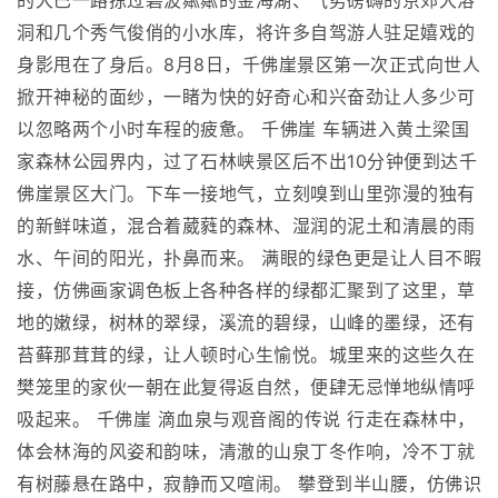
的大巴一路掠过碧波粼粼的金海湖、气势磅礴的京郊大溶
洞和几个秀气俊俏的小水库，将许多自驾游人驻足嬉戏的
身影甩在了身后。8月8日，千佛崖景区第一次正式向世人
掀开神秘的面纱，一睹为快的好奇心和兴奋劲让人多少可
以忽略两个小时车程的疲惫。 千佛崖 车辆进入黄土梁国
家森林公园界内，过了石林峡景区后不出10分钟便到达千
佛崖景区大门。下车一接地气，立刻嗅到山里弥漫的独有
的新鲜味道，混合着葳蕤的森林、湿润的泥土和清晨的雨
水、午间的阳光，扑鼻而来。 满眼的绿色更是让人目不暇
接，仿佛画家调色板上各种各样的绿都汇聚到了这里，草
地的嫩绿，树林的翠绿，溪流的碧绿，山峰的墨绿，还有
苔藓那茸茸的绿，让人顿时心生愉悦。城里来的这些久在
樊笼里的家伙一朝在此复得返自然，便肆无忌惮地纵情呼
吸起来。 千佛崖 滴血泉与观音阁的传说 行走在森林中，
体会林海的风姿和韵味，清澈的山泉丁冬作响，冷不丁就
有树藤悬在路中，寂静而又喧闹。 攀登到半山腰，仿佛识