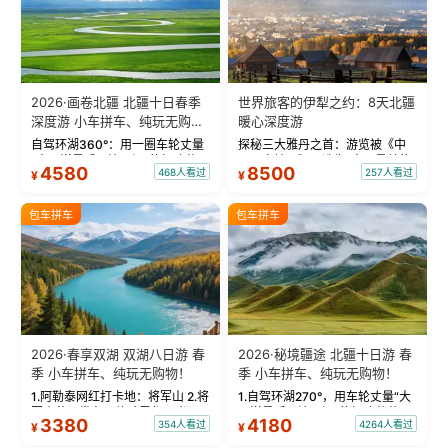
2026·画卷北疆 北疆十日春季
世界旅客的伊犁之约：8天北疆
深度游 小车拼车、纯玩无购
暖心深度游
物！
自驾环湖360°：用一圈车轮丈量
探秘三大雅丹之首：游览被《中
“大西洋最后一滴眼泪”的极致蔚
国国家地理》评选为“中国最美的
4580
8500
468人看过
257人看过
¥
¥
蓝。 赛湖旅拍：甄选多款风格服
三大雅丹”第一名的克拉玛依魔鬼
饰，9张精修美照，定格赛里木湖
城。 中国第一村：探访仅存的图
绝美瞬间。 赛湖坦克300跟车视
瓦人最大村落——禾木村，欣赏
包车拼车
包车拼车
频：专业摄影师...
晨雾与小木...
2026·春享双湖 双湖八日游 春
2026·秘境疆途 北疆十日游 春
季 小车拼车、纯玩无购物！
季 小车拼车、纯玩无购物！
1.阿勒泰网红打卡地：将军山 2.将
1.自驾环湖270°，用车轮丈量“大
军山落日缆车，体验雪都风光 3.
西洋最后一滴眼泪”的极致蔚蓝，
3380
4180
354人看过
4264人看过
¥
¥
将军山，夕阳派对，蹦迪party 4.
让雪山、花海与深邃湖水在转弯
自驾赛里木湖360°环湖 5.二进赛
间连成自由的画卷。 2.特别赠送