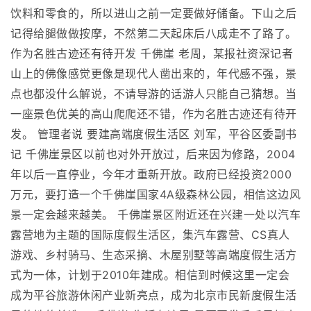
饮料和零食的，所以进山之前一定要做好储备。下山之后
记得给腿做做按摩，不然第二天起床后八成走不了路了。
作为名胜古迹还有待开发 千佛崖 老周，某报社资深记者
山上的佛像感觉更像是现代人凿出来的，年代感不强，景
点也都没什么解说，不请导游的话游人只能自己猜想。当
一座景色优美的高山爬爬还不错，作为名胜古迹还有待开
发。 管理者说 要建高端度假生活区 刘军，平谷区委副书
记 千佛崖景区以前也对外开放过，后来因为修路，2004
年以后一直停业，今年才重新开放。政府已经投资2000
万元，要打造一个千佛崖国家4A级森林公园，相信这边风
景一定会越来越美。 千佛崖景区附近还在兴建一处以汽车
露营地为主题的国际度假生活区，集汽车露营、CS真人
游戏、乡村骑马、生态采摘、木屋别墅等高端度假生活方
式为一体，计划于2010年建成。相信到时候这里一定会
成为平谷旅游休闲产业新亮点，成为北京市民新度假生活