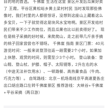
目的地的首选。 千佛崖 生活在这里 景区开发后瓜果好卖
了 王霞，平谷区黄松峪乡黄土梁村村民 当时发现那些佛
像时，我们村里的人都很惊讶，没想到这座山上藏着这么
多宝贝，一下子就觉得这是块风水宝地啊。景区开发给村
民们带来不少工作岗位，而且瓜果也比以前卖得好了。 现
在是桃子采摘的好时候，来爬爬山，走之前带几斤亲手摘
的桃子回家尝尝也不错呀。 千佛崖 指南 景区门票：40元
游览时间：一般来说登顶往返一趟需要2个小时，如果加
上休憩、观赏的时间，则需至少3个小时。 登山装备：登
山鞋、登山杖、护膝、帽子、太阳镜等，2升左右的水
（中途无法补饮用水）、一顿路餐、高热量食品（牛肉、
巧克力等）。 自驾路线：北京－机场南线京平高速夏各庄
出口胡庄路口左转千佛崖景区 推荐游线：大峡谷+千佛崖
+平谷采摘（两日游）