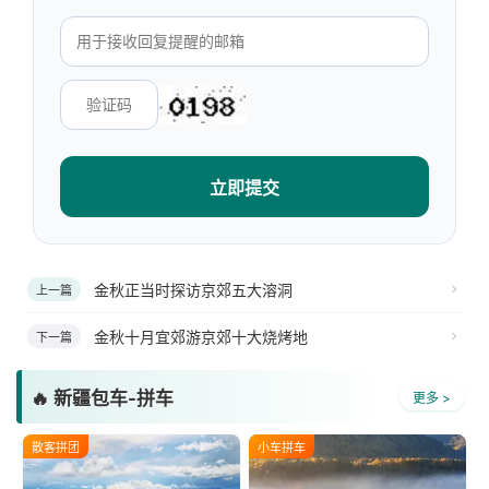
立即提交
金秋正当时探访京郊五大溶洞
上一篇
金秋十月宜郊游京郊十大烧烤地
下一篇
🔥 新疆包车-拼车
更多 >
散客拼团
小车拼车