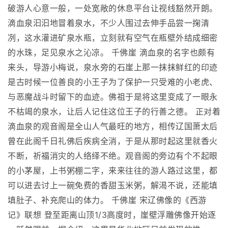
破游人心意一般，一处宽敞的休息平台让视线豁然开朗。
滴血泉汩汩地冒着泉水，不少人围过去伸手品尝一掬清
冽，这水灌进矿泉水瓶，立刻就有空气在瓶壁外结成细密
的水珠，足见泉水之沁凉。 千佛崖 滴血泉的名字也颇有
来头，导游小梅说，泉水旁的石崖上那一抹抹鲜红的印迹
是古时候一位善良的小王子为了保护一只受难的小老虎、
与恶魔战斗时留下的血迹。佛祖于是将这里变成了一眼永
不枯竭的泉水，让后人记住这位王子的行善之德。 正对着
滴血泉的观音阁是全山人气最旺的地方，相传辽国萧太后
曾在此阁千日礼佛后疾病全消，于是从那时起这里就香火
不断，祈福消灾的人络绎不绝。观音阁的旁边有个不起眼
的小茅屋，上书粥棚二字，来来往往的游人路过这里，都
可以进去讨上一碗免费的香甜玉米粥，解渴不说，还能填
填肚子、补充爬山的体力。 千佛崖 宋辽佛像的《西游
记》联想 登至距离山顶1/3高度时，崖壁浮雕佛像开始逐