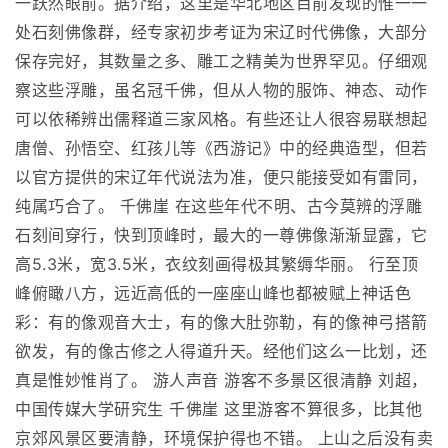
一跃然眼前。据介绍，这里是华北地区目前发现的惟一一
处石刻佛像群，经专家初步考证为宋辽时代佛像，大部分
保存完好，其数量之多、雕工之精美为世界罕见。仔细观
察这些浮雕，虽名冠千佛，但从人物的服饰、神态、动作
可以依稀辨出儒释道三家风格。有些还让人很容易联想起
唐僧、孙悟空、红孩儿等《西游记》中的经典造型，但若
以官方提供的宋辽年代说法为准，便只能接受如有雷同，
纯属巧合了。 千佛崖 在这些年代不明、古今莫辨的浮雕
石刻间穿行，快到顶峰时，最大的一尊佛像渐渐显露，它
高5.3米，宽3.5米，衣纹刻画得极其繁缛华丽。 行至顶
峰俯瞰八方，远近高低的一座座山峰也都被赋上神话色
彩：有的像观音大士，有的像大肚弥勒，有的像神弓搭箭
欲发，有的像古修之人得道升天。经他们这么一比划，还
真是惟妙惟肖了。 游人声音 游客不多景区很清静 刘超，
中国传媒大学研究生 千佛崖 这里游客不算很多，比其他
京郊风景区要清静，环境保护得也不错。 上山之后没有卖