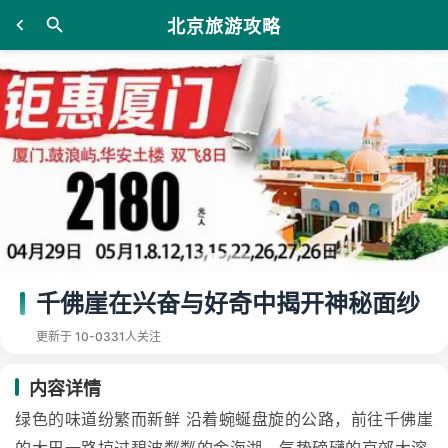
北京旅游攻略
千佛崖在兴奋与好奇中揭开神秘面纱
更新于 10-03
31人关注
内容详情
绿色的味道纷繁而新鲜 沿着蜿蜒盘旋的公路，前往千佛崖