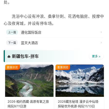
处。
洗浴中心设有冲浪、桑拿针刺、花洒电脑房、按摩中
心及夜宵城，并设有停车场。
遵化国际饭店
上一篇
蓝天大酒店
下一篇
🔥 新疆包车-拼车
更多 >
散客拼团
散客拼团
2026·相约西藏·高原有氧之旅
2026藏东秘境 漫步云中仙境·
纯玩9/11日游
探秘世外桃源·纯玩11/13日