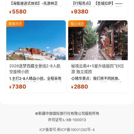
【海拔递进式体验】-先游林芝
【行程亮点】 【圣城拉萨】——
(2900米)再访拉萨(3650米)，亲
带上信心与信仰去西藏，行吟拉
5580
9380
¥
¥
测 99%游客零高反 。 【贴心保
萨，感受这座城与生俱来的与众
障】-全程配备便携式制氧机，高
不同！ 【布达拉宫】——集宫殿
反根本不是事儿 ！ 【无人机航
城堡寺院于一体的宏伟建筑，是
散客拼团
独立成团
拍】-雪山/圣湖/...
西藏最完整的古代...
2026逐梦西藏全景线2-8人航
秘境云南4+5星升级版四飞9日
空座椅小团
游 独立成团
1.主打2-8人精品小团，全程采用
◇精华景点：我们将不同民族、
9座航空座椅车型（360度环抱式
不同地域、不同风格的三座古城
7380
2880
¥
¥
座舱），提供VIP级别的舒适出行
—【大理古城、丽江古城、香格
体验 。供氧保障： 2.全程入住舒
里拉、野象谷】呈现给您！...
适型含氧酒店（低海拔的索松村
和林芝除外），并贴心赠...
©新疆中旅国际旅行社有限公司版权所有
许可证号:L-XB-100013
ICP备案号:新ICP备19001292号-4