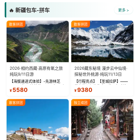
🔥 新疆包车-拼车
更多 >
散客拼团
散客拼团
2026·相约西藏·高原有氧之旅
2026藏东秘境 漫步云中仙境·
纯玩9/11日游
探秘世外桃源·纯玩11/13日
【海拔递进式体验】-先游林芝
【行程亮点】 【圣城拉萨】——
(2900米)再访拉萨(3650米)，亲
带上信心与信仰去西藏，行吟拉
5580
9380
¥
¥
测 99%游客零高反 。 【贴心保
萨，感受这座城与生俱来的与众
障】-全程配备便携式制氧机，高
不同！ 【布达拉宫】——集宫殿
反根本不是事儿 ！ 【无人机航
城堡寺院于一体的宏伟建筑，是
散客拼团
独立成团
拍】-雪山/圣湖/...
西藏最完整的古代...