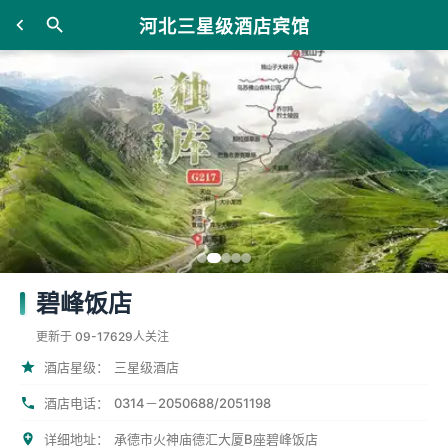
河北三星级酒店宾馆
碧峰饭店
更新于 09-17
629人关注
酒店星级：
三星级酒店
酒店电话：
0314－2050688/2051198
详细地址：
承德市火神庙德汇大厦B座碧峰饭店