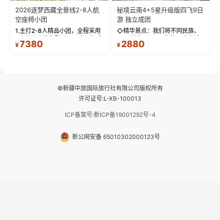
2026逐梦西藏全景线2-8人航
秘境云南4+5星升级版四飞9日
空座椅小团
游 独立成团
1.主打2-8人精品小团，全程采用
◇精华景点：我们将不同民族、
9座航空座椅车型（360度环抱式
不同地域、不同风格的三座古城
7380
2880
¥
¥
座舱），提供VIP级别的舒适出行
—【大理古城、丽江古城、香格
体验 。供氧保障： 2.全程入住舒
里拉、野象谷】呈现给您！...
适型含氧酒店（低海拔的索松村
和林芝除外），并贴心赠...
©新疆中旅国际旅行社有限公司版权所有
许可证号:L-XB-100013
ICP备案号:新ICP备19001292号-4
新公网安备 65010302000123号