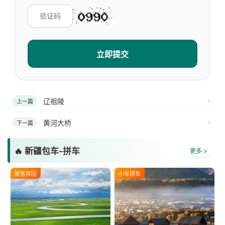
立即提交
辽祖陵
上一篇
黄河大桥
下一篇
🔥 新疆包车-拼车
更多 >
散客拼团
小车拼车