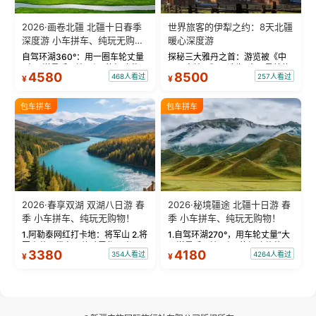
2026·画卷北疆 北疆十日春季
世界旅客的伊犁之约：8天北疆
深度游 小车拼车、纯玩无购
暖心深度游
物！
自驾环湖360°：用一圈车轮丈量
探秘三大雅丹之首：游览被《中
“大西洋最后一滴眼泪”的极致蔚
国国家地理》评选为“中国最美的
4580
8500
468人看过
257人看过
¥
¥
蓝。 赛湖旅拍：甄选多款风格服
三大雅丹”第一名的克拉玛依魔鬼
饰，9张精修美照，定格赛里木湖
城。 中国第一村：探访仅存的图
绝美瞬间。 赛湖坦克300跟车视
瓦人最大村落——禾木村，欣赏
包车拼车
包车拼车
频：专业摄影师...
晨雾与小木...
2026·春享双湖 双湖八日游 春
2026·秘境疆途 北疆十日游 春
季 小车拼车、纯玩无购物！
季 小车拼车、纯玩无购物！
1.阿勒泰网红打卡地：将军山 2.将
1.自驾环湖270°，用车轮丈量“大
军山落日缆车，体验雪都风光 3.
西洋最后一滴眼泪”的极致蔚蓝，
3380
4180
354人看过
4264人看过
¥
¥
将军山，夕阳派对，蹦迪party 4.
让雪山、花海与深邃湖水在转弯
自驾赛里木湖360°环湖 5.二进赛
间连成自由的画卷。 2.特别赠送
湖随心游，邂逅湖畔日出浪漫...
那拉提景区3公里内，落地窗三钻
民宿 3.那...