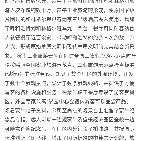
动产品销售数亿元、蒙牛工业旅游区的所在地和林格尔旅
游人次净增约数十万，蒙牛工业旅游的形成，使原国家级
贫困县的和林格尔现已有两家三星级酒店投入使用，增加
了呼和浩特到和林格尔班车九十余台，餐厅可同时容纳百
人就餐餐厅近百余家，带动呼和浩特的旅游人次约数十万
人次，形成原始草原文明和现代草原文明的完美结合新景
象。 蒙牛工业旅游景区在创建全国工农业旅游示范点时严
格按照《全国农业旅游示范点、工业旅游示范点检查标准
(试行)》的标准建设，规划了整个厂区的外围环境，开发
了数十个参观景点，设计了数条参观线路，并提供了方便
游客的各种设施和服务：在蒙牛职工餐厅专设了游客就餐
区，外国专家公寓“缘园中心会馆内游客可以品尝产品、
观看蒙牛电子资料，公司至高点的观景台上准备了蒙牛纪
念品专柜，客人可以一边观蒙牛及盛乐经济园区全貌一边
可随意选购纪念品，在厂区内外铺设了柏油路，并按国际
标准划上了斑马线，增加了国际标准的中英文标识牌、旅