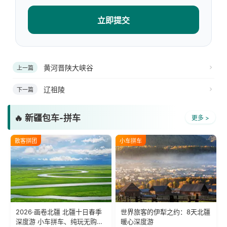
立即提交
黄河晋陕大峡谷
上一篇
辽祖陵
下一篇
🔥 新疆包车-拼车
更多 >
散客拼团
小车拼车
2026·画卷北疆 北疆十日春季
世界旅客的伊犁之约：8天北疆
深度游 小车拼车、纯玩无购
暖心深度游