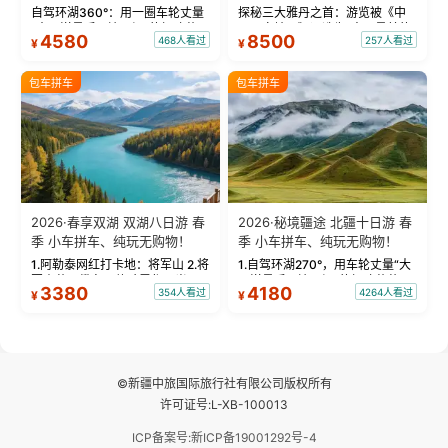
物！
自驾环湖360°：用一圈车轮丈量
探秘三大雅丹之首：游览被《中
“大西洋最后一滴眼泪”的极致蔚
国国家地理》评选为“中国最美的
4580
8500
468人看过
257人看过
¥
¥
蓝。 赛湖旅拍：甄选多款风格服
三大雅丹”第一名的克拉玛依魔鬼
饰，9张精修美照，定格赛里木湖
城。 中国第一村：探访仅存的图
绝美瞬间。 赛湖坦克300跟车视
瓦人最大村落——禾木村，欣赏
包车拼车
包车拼车
频：专业摄影师...
晨雾与小木...
2026·春享双湖 双湖八日游 春
2026·秘境疆途 北疆十日游 春
季 小车拼车、纯玩无购物！
季 小车拼车、纯玩无购物！
1.阿勒泰网红打卡地：将军山 2.将
1.自驾环湖270°，用车轮丈量“大
军山落日缆车，体验雪都风光 3.
西洋最后一滴眼泪”的极致蔚蓝，
3380
4180
354人看过
4264人看过
¥
¥
将军山，夕阳派对，蹦迪party 4.
让雪山、花海与深邃湖水在转弯
自驾赛里木湖360°环湖 5.二进赛
间连成自由的画卷。 2.特别赠送
湖随心游，邂逅湖畔日出浪漫...
那拉提景区3公里内，落地窗三钻
民宿 3.那...
©新疆中旅国际旅行社有限公司版权所有
许可证号:L-XB-100013
ICP备案号:新ICP备19001292号-4