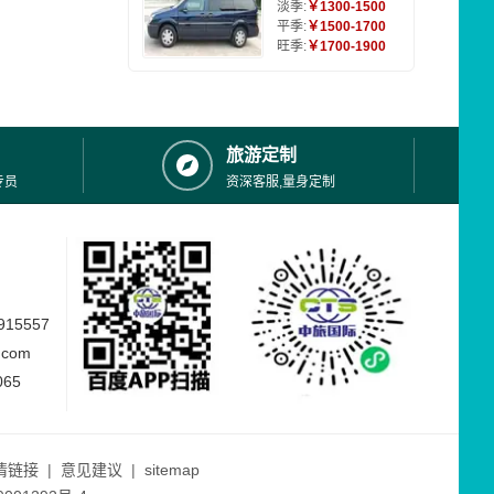
淡季:
￥1300-1500
平季:
￥1500-1700
旺季:
￥1700-1900
旅游定制
专员
资深客服,量身定制
15557
.com
065
情链接
|
意见建议
|
sitemap