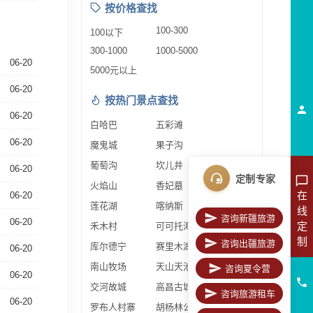
按价格查找
100-300
100以下
300-1000
1000-5000
06-20
5000元以上
06-20
按热门景点查找
06-20
白哈巴
五彩滩
06-20
魔鬼城
果子沟
葡萄沟
坎儿井
06-20
定制专家
火焰山
香妃墓
在
06-20
莲花湖
喀纳斯
线
咨询新疆旅游
06-20
定
禾木村
可可托海
制
咨询出疆旅游
库尔德宁
赛里木湖
06-20
南山牧场
天山天池
咨询夏令营
06-20
交河故城
高昌古城
咨询旅游租车
06-20
罗布人村寨
胡杨林公园