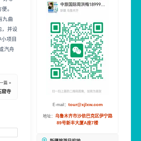
方便。
有九曲
包，并设
中小项目
或汽舟
一篇 »
石窟寺
tour@xjlxw.com
E-mail：
乌鲁木齐市沙依巴克区伊宁路
地址：
89号新丰大厦A座7楼
新疆旅游目的地