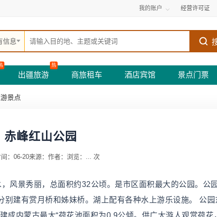
我的账户
经营许可证
有信息
热
热
出疆旅游
商旅租车
酒店宾馆
景点门票
旅游景点
赤峰红山公园
间：06-20
来源：
作者：
浏览：
...
次
水，风景秀丽，总面积约32公顷。是市区面积最大的公园。公
分别建有赏月桥和姊妹桥。湖上配有各种水上游乐设施。 公园
建成内蒙古最大“荷花池面积为0.9公倾。供广大游人观赏荷花