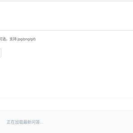
可选，支持 jpg/png/gif)
正在加载最新问答...