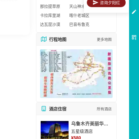
咨询夕阳红
那拉提草原
天山神木园
卡拉库里湖
喀什老城区
达瓦昆沙漠
巴音布鲁克
行程地图
更多地图
酒店住宿
所有酒店
乌鲁木齐美丽华大酒
五星级酒店
¥
580