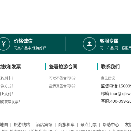
价格诚信
客服专属
同类产品中,保持好评
同一产品,同一客服
付款和发票
签署旅游合同
联系我们
签约刷卡？
可以不签合同吗？
意见建议
监督电话:156099
付款方式？
能传真签合同吗？
邮箱:tour@xjlxw
网上支付？
客服:400-099-2
如何获取发票？
地图
|
旅游线路
|
酒店宾馆
|
商旅租车
|
景点门票
|
帮助中心
|
友