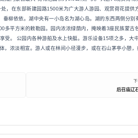
处，在东部新建园路1500米为广大游人游园、观赏荷花提供
，垂柳依依。湖中央有一小岛名为湖心岛。湖的东西两侧分别
00多平方米的敕勒园。园内浓浓绿荫内，掩映着3座民族蒙古
享受。 公园内各种游船及水上快艇。游乐设备15项之多，大
得体，浓淡相宣。游人或在林间小径漫步，或在石山茅亭小憩，
。
下
后召庙辽