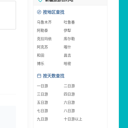
按地区查找
乌鲁木齐
吐鲁番
阿勒泰
伊犁
克拉玛依
库尔勒
阿克苏
喀什
和田
昌吉
博乐
哈密
按天数查找
一日游
二日游
三日游
四日游
五日游
六日游
七日游
八日游
九日游
十日游以上