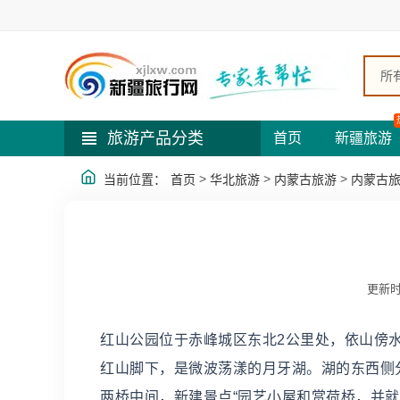
所
旅游产品分类
首页
新疆旅游
>
>
>
当前位置：
首页
华北旅游
内蒙古旅游
内蒙古
更新时
红山公园位于赤峰城区东北2公里处，依山傍
红山脚下，是微波荡漾的月牙湖。湖的东西侧
两桥中间，新建景点“园艺小屋和赏荷桥，并就