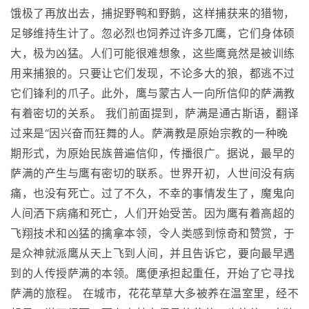
饿极了再放出去，捕捉野鸭和野鹅，这样捕获来的猎物，
足够维持生计了。忽必烈也饲养过许多兀鹰，它们身体硕
大，极为凶猛。人们可能很难想象，这些鹰竟然是被训练
用来捕狼的。只要让它们发现，不论多大的狼，都逃不过
它们锋利的爪子。此外，鹰与蒙古人一向所信仰的萨满教
有着密切的关系。 我们前面提到，萨满是通古斯语，翻译
过来是“因兴奋而狂舞的人。萨满教是原始宗教的一种晚
期形式，为原始民族普遍信仰，传播很广。据说，最早的
萨满的产生与鹰有密切的联系。世界开初，人世间没有病
痛，也没有死亡。过了不久，不幸的事情发生了，魔鬼向
人间洒下病痛和死亡，人们开始受苦。因为鹰有着高超的
飞翔技术和凶猛的擒拿本领，令人类感到惊奇和赞赏，于
是众神就派鹰从天上飞到人间，并且告诉它，要向最早遇
到的人传授萨满的本领。鹰便承担起重任，开始了它寻找
萨满的旅程。 在城市，花花草草大多被养在温室里，经不