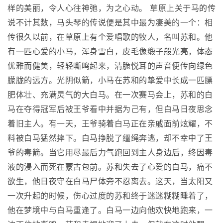
样的美丽，令人心往神弛，为之心动。 草原上关于马的传
说不计其数，马头琴的传说便是其中最为凄美的一个：相
传很久以前，在草原上有个爱唱歌的牧人，名叫苏和。他
有一匹心爱的小马，浑身雪白，皮毛像缎子般光亮，体态
优雅而健美，轻轻嘶鸣起来，清脆悦耳的声音便传向绿色
朦胧的远方。光阴似箭，小马在苏和的挚爱中长成一匹膘
肥体壮、充满灵气的大白马。在一次赛马会上，苏和的白
马在夺得冠军后被王爷看中并据为己有，但白马日夜思念
着旧主人。有一天，王爷骑着白马正在亲戚面前炫耀，不
料被白马猛然摔下。白马挣脱了缰绳奔逃，却不幸中了王
爷的毒箭。当它用尽最后力气跑回到主人身边后，终因毒
液的浸入而死在蒙古包前。苏和失去了心爱的白马，痛不
欲生，他日夜守在白马尸体旁不忍离去。这天，当太阳又
一次升起的时候，伤心过度的苏和终于迷迷糊糊睡着了，
他在梦境中与白马重逢了。白马一边向他欢快地跑来，一