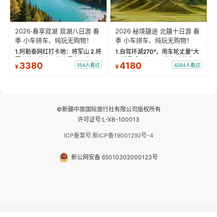
2026·春享双湖 双湖八日游 春
2026·秘境疆途 北疆十日游 春
季 小车拼车、纯玩无购物！
季 小车拼车、纯玩无购物！
1.阿勒泰网红打卡地：将军山 2.将
1.自驾环湖270°，用车轮丈量“大
军山落日缆车，体验雪都风光 3.
西洋最后一滴眼泪”的极致蔚蓝，
3380
4180
354人看过
4264人看过
¥
¥
将军山，夕阳派对，蹦迪party 4.
让雪山、花海与深邃湖水在转弯
自驾赛里木湖360°环湖 5.二进赛
间连成自由的画卷。 2.特别赠送
湖随心游，邂逅湖畔日出浪漫...
那拉提景区3公里内，落地窗三钻
民宿 3.那...
©新疆中旅国际旅行社有限公司版权所有
许可证号:L-XB-100013
ICP备案号:新ICP备19001292号-4
新公网安备 65010302000123号