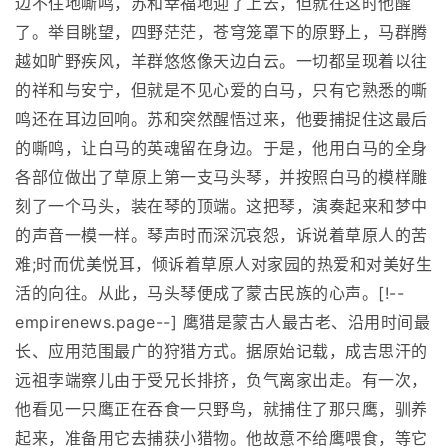
边不住地嘶鸣，苏和幸福地迎了上去，但就在这时他醒
了。举目眺望，四野茫茫，苍穹笼罩下的原野上，马群腾
越如旷野疾风，羊群悠悠像天边白云。一切都呈现着以往
的祥和与安宁，但就是不见心爱的白马，只有它熟悉的嘶
鸣还在耳边回响。苏和突然醒悟过来，他要捕捉住这最后
的嘶鸣，让白马的英魂留在身边。于是，他用白马的全身
各部位做出了草原上第一支马头琴，并按照白马的模样雕
刻了一个马头，装在琴的顶端。这把琴，演奏起来和梦中
的声音一模一样。琴声时而深沉哀怨，诉说着草原人的苦
难;时而优美悦耳，倾诉着草原人对家园的热爱和对美好生
活的向往。从此，马头琴便成了蒙古民族的心声。[!--
empirenews.page--] 鹰猎是蒙古人最古老、沿用时间最
长、应用范围最广的狩猎方式。据原始记载，成吉思汗的
远祖孛端察儿由于受兄长排挤，负气离家出走。有一次，
他看见一只鹰正在吞食一只野鸟，就捕住了那只鹰，驯养
起来，准备用它去捕获小猎物。他故意不给鹰喂食，等它