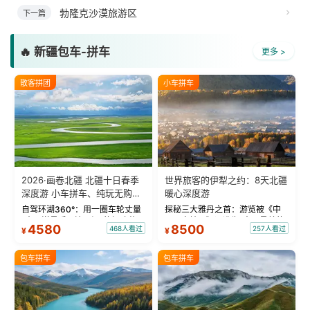
勃隆克沙漠旅游区
下一篇
🔥 新疆包车-拼车
更多 >
散客拼团
小车拼车
2026·画卷北疆 北疆十日春季
世界旅客的伊犁之约：8天北疆
深度游 小车拼车、纯玩无购
暖心深度游
物！
自驾环湖360°：用一圈车轮丈量
探秘三大雅丹之首：游览被《中
“大西洋最后一滴眼泪”的极致蔚
国国家地理》评选为“中国最美的
4580
8500
468人看过
257人看过
¥
¥
蓝。 赛湖旅拍：甄选多款风格服
三大雅丹”第一名的克拉玛依魔鬼
饰，9张精修美照，定格赛里木湖
城。 中国第一村：探访仅存的图
绝美瞬间。 赛湖坦克300跟车视
瓦人最大村落——禾木村，欣赏
包车拼车
包车拼车
频：专业摄影师...
晨雾与小木...