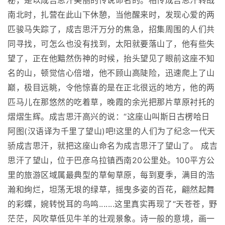
秘，是以成吉思汗美丽的传说命名的。相传成吉思汗转战
南北时，扎营在此山下休憩，当他醒来时，发现心爱的两
匹骏马失踪了，成吉思汗万分的焦急，招集周围的人们共
同寻找，可怎么也没有找到，太阳就要落山了，他有些失
望了，正在他黯然伤神的时候，抬头望见了眼前这座不知
名的山，顿觉信心倍增，他不顾山高陡险，迅速爬上了山
巅，极目远眺，令他惊喜的是在正北很远的地方，他的两
匹马儿在那悠然的吃着草，晚霞的余光把那片草原衬托的
熠熠生辉。成吉思汗高兴的说：“这座山叫斯日古楞哈日
阿图(汉语译为千里了望山)吧!这里的人们为了纪念一代天
骄成吉思汗，就把这座山命名为成吉思汗了望山了。 成吉
思汗了望山，位于巴彦乌拉镇西南20公里处。100平方公
里的旅游区域属最典型的草甸草原，每到夏季，满目的浩
瀚和绚烂，坦荡无垠的绿草，摇曳多姿的百花，翩然起舞
的彩蝶，婉转悦耳的鸟鸣.......这里真实再现了“天苍苍，野
茫茫，风吹草低见牛羊的壮观景象。诗一般的意境，画一