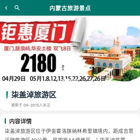
内蒙古旅游景点
柒盖淖旅游区
更新于 06-20
15人关注
内容详情
柒盖淖旅游区位于伊金霍洛旗纳林希里镇境内，距成吉思