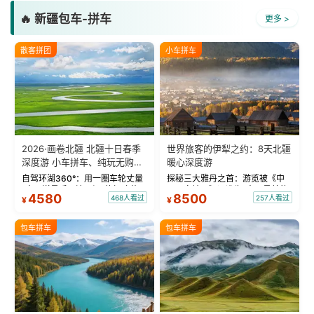
🔥 新疆包车-拼车
更多 >
散客拼团
小车拼车
2026·画卷北疆 北疆十日春季
世界旅客的伊犁之约：8天北疆
深度游 小车拼车、纯玩无购
暖心深度游
物！
自驾环湖360°：用一圈车轮丈量
探秘三大雅丹之首：游览被《中
“大西洋最后一滴眼泪”的极致蔚
国国家地理》评选为“中国最美的
4580
8500
468人看过
257人看过
¥
¥
蓝。 赛湖旅拍：甄选多款风格服
三大雅丹”第一名的克拉玛依魔鬼
饰，9张精修美照，定格赛里木湖
城。 中国第一村：探访仅存的图
绝美瞬间。 赛湖坦克300跟车视
瓦人最大村落——禾木村，欣赏
包车拼车
包车拼车
频：专业摄影师...
晨雾与小木...