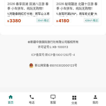
2026·春享双湖 双湖八日游 春
2026·秘境疆途 北疆十日游 春
季 小车拼车、纯玩无购物！
季 小车拼车、纯玩无购物！
1.阿勒泰网红打卡地：将军山 2.将
1.自驾环湖270°，用车轮丈量“大
军山落日缆车，体验雪都风光 3.
西洋最后一滴眼泪”的极致蔚蓝，
3380
4180
354人看过
4264人看过
¥
¥
将军山，夕阳派对，蹦迪party 4.
让雪山、花海与深邃湖水在转弯
自驾赛里木湖360°环湖 5.二进赛
间连成自由的画卷。 2.特别赠送
湖随心游，邂逅湖畔日出浪漫...
那拉提景区3公里内，落地窗三钻
民宿 3.那...
©新疆中旅国际旅行社有限公司版权所有
许可证号:L-XB-100013
ICP备案号:新ICP备19001292号-4
新公网安备 65010302000123号
首页
电话
客服
我的
分类