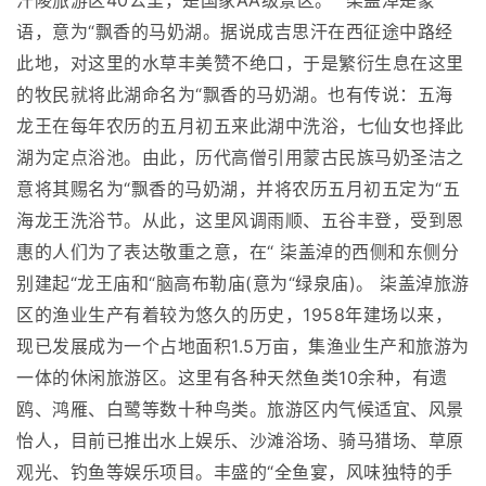
汗陵旅游区40公里，是国家AA级景区。“ 柒盖淖是蒙
语，意为“飘香的马奶湖。据说成吉思汗在西征途中路经
此地，对这里的水草丰美赞不绝口，于是繁衍生息在这里
的牧民就将此湖命名为“飘香的马奶湖。也有传说：五海
龙王在每年农历的五月初五来此湖中洗浴，七仙女也择此
湖为定点浴池。由此，历代高僧引用蒙古民族马奶圣洁之
意将其赐名为“飘香的马奶湖，并将农历五月初五定为“五
海龙王洗浴节。从此，这里风调雨顺、五谷丰登，受到恩
惠的人们为了表达敬重之意，在“ 柒盖淖的西侧和东侧分
别建起“龙王庙和“脑高布勒庙(意为“绿泉庙)。 柒盖淖旅游
区的渔业生产有着较为悠久的历史，1958年建场以来，
现已发展成为一个占地面积1.5万亩，集渔业生产和旅游为
一体的休闲旅游区。这里有各种天然鱼类10余种，有遗
鸥、鸿雁、白鹭等数十种鸟类。旅游区内气候适宜、风景
怡人，目前已推出水上娱乐、沙滩浴场、骑马猎场、草原
观光、钓鱼等娱乐项目。丰盛的“全鱼宴，风味独特的手