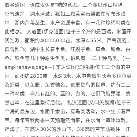
取名道图，译成汉语是“响的意思。三个湖以沙山相隔，
空气洁净，湖水清澈，犹如三颗蓝宝石镶嵌在库布沙漠
中，湖内芦苇丛生，水产资源丰富，有十几种珍稀鸟类在
此栖息。 大道图(伊克道图)位于三个海的最西端，水面开
阔浩渺，面积约40005000亩，水深4.55米。芦苇茂密，
群莺乱飞，湖中生长着甲鱼、红拐子鱼、草鱼、鲫鱼、白
鱼、鲶鱼等几十种原生鱼类，栖息着 一二十种鸟类。[!--
empirenews.page--] 东达道图(遗鸥湖)位于三个海的中
间，面积约2800亩，水深3米，水中自然生长着多种鱼类
及虾类，以鱼肥、鱼香驰名，这里是鸟的世界，约有二三
十种鸟类，鸟儿有红的、蓝的、白的、它们飞旋荡漾，悠
然自鸣，在这里繁衍后代。 扎汉道图(又叫天鹅湖)位于三
个海的最东边，水面千余亩，有鸟类活动，水中生长着芦
苇，每年春秋两季白天鹅翩然而来，在水面上追逐嬉戏。
神海子，在高达30米的沙山下，3米高的芦苇荡锁住一汪