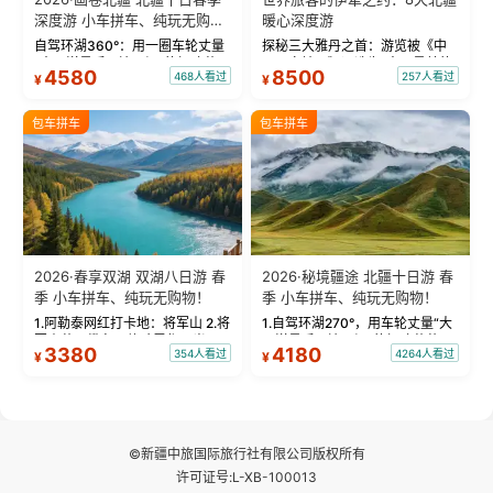
深度游 小车拼车、纯玩无购
暖心深度游
物！
自驾环湖360°：用一圈车轮丈量
探秘三大雅丹之首：游览被《中
“大西洋最后一滴眼泪”的极致蔚
国国家地理》评选为“中国最美的
4580
8500
468人看过
257人看过
¥
¥
蓝。 赛湖旅拍：甄选多款风格服
三大雅丹”第一名的克拉玛依魔鬼
饰，9张精修美照，定格赛里木湖
城。 中国第一村：探访仅存的图
绝美瞬间。 赛湖坦克300跟车视
瓦人最大村落——禾木村，欣赏
包车拼车
包车拼车
频：专业摄影师...
晨雾与小木...
2026·春享双湖 双湖八日游 春
2026·秘境疆途 北疆十日游 春
季 小车拼车、纯玩无购物！
季 小车拼车、纯玩无购物！
1.阿勒泰网红打卡地：将军山 2.将
1.自驾环湖270°，用车轮丈量“大
军山落日缆车，体验雪都风光 3.
西洋最后一滴眼泪”的极致蔚蓝，
3380
4180
354人看过
4264人看过
¥
¥
将军山，夕阳派对，蹦迪party 4.
让雪山、花海与深邃湖水在转弯
自驾赛里木湖360°环湖 5.二进赛
间连成自由的画卷。 2.特别赠送
湖随心游，邂逅湖畔日出浪漫...
那拉提景区3公里内，落地窗三钻
民宿 3.那...
©新疆中旅国际旅行社有限公司版权所有
许可证号:L-XB-100013