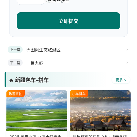
立即提交
巴图湾生态旅游区
上一篇
一目九岭
下一篇
🔥 新疆包车-拼车
更多 >
散客拼团
小车拼车
2026·画卷北疆 北疆十日春季
世界旅客的伊犁之约：8天北疆