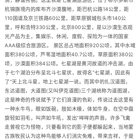
漪，静谧秀丽。这里就是七星湖旅游区，位于鄂尔多斯市
杭锦旗境内的库布齐沙漠腹地，距巴杭公路14公里，距
110国道及京兰铁路60公里，距草原钢城包头市140公
里，呼和浩特330公里，北京800公里，是以沙漠生态观
光产品为主，集娱乐、休闲、度假、探险为一体的国家
AAA级综合旅游区。 景区总占地面积920公顷，其中水域
面积380公顷，芦苇湿地面积40.7公顷，草原面积380公
顷，沙漠面积384公顷。七星湖是黄河故道的冲击湖，由
于七个湖泊分布呈北斗七星状，故得名“七星湖，因此有
了“天上北斗星，地上七星湖一说。而其中的扎汉道图，
东达道图，大道图(又叫伊克道图)三个湖统称为道图湖，
这是神奇的传说赋予了它们浪漫的色彩，传说过去这里有
一种水牛鸟，眼如饭碗，肢如木椽，体如牛身，在空中盘
旋轻如羽毛，叫声如牛吼，发出“哞哞的声音。许多飞禽
走曾视它为怪物，只要看到它的影子便都躲起来，当地蒙
古族牧民认为这种鸟能够人们消灾免难，带来吉祥，于是