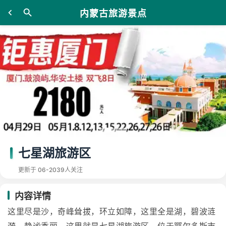
内蒙古旅游景点
七星湖旅游区
更新于 06-20
39人关注
内容详情
这里尽是沙，奇峰耸拔，环立如障，这里全是湖，碧波涟