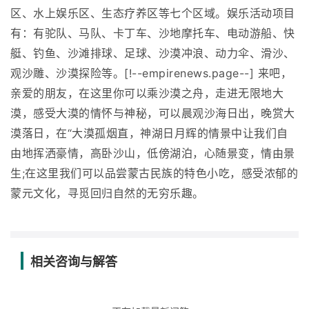
区、水上娱乐区、生态疗养区等七个区域。娱乐活动项目
有：有驼队、马队、卡丁车、沙地摩托车、电动游船、快
艇、钓鱼、沙滩排球、足球、沙漠冲浪、动力伞、滑沙、
观沙雕、沙漠探险等。[!--empirenews.page--] 来吧，
亲爱的朋友，在这里你可以乘沙漠之舟，走进无限地大
漠，感受大漠的情怀与神秘，可以晨观沙海日出，晚赏大
漠落日，在“大漠孤烟直，神湖日月辉的情景中让我们自
由地挥洒豪情，高卧沙山，低傍湖泊，心随景变，情由景
生;在这里我们可以品尝蒙古民族的特色小吃，感受浓郁的
蒙元文化，寻觅回归自然的无穷乐趣。
相关咨询与解答