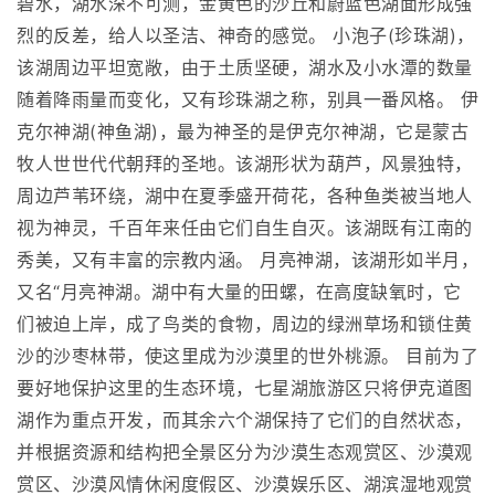
碧水，湖水深不可测，金黄色的沙丘和蔚蓝色湖面形成强
烈的反差，给人以圣洁、神奇的感觉。 小泡子(珍珠湖)，
该湖周边平坦宽敞，由于土质坚硬，湖水及小水潭的数量
随着降雨量而变化，又有珍珠湖之称，别具一番风格。 伊
克尔神湖(神鱼湖)，最为神圣的是伊克尔神湖，它是蒙古
牧人世世代代朝拜的圣地。该湖形状为葫芦，风景独特，
周边芦苇环绕，湖中在夏季盛开荷花，各种鱼类被当地人
视为神灵，千百年来任由它们自生自灭。该湖既有江南的
秀美，又有丰富的宗教内涵。 月亮神湖，该湖形如半月，
又名“月亮神湖。湖中有大量的田螺，在高度缺氧时，它
们被迫上岸，成了鸟类的食物，周边的绿洲草场和锁住黄
沙的沙枣林带，使这里成为沙漠里的世外桃源。 目前为了
要好地保护这里的生态环境，七星湖旅游区只将伊克道图
湖作为重点开发，而其余六个湖保持了它们的自然状态，
并根据资源和结构把全景区分为沙漠生态观赏区、沙漠观
赏区、沙漠风情休闲度假区、沙漠娱乐区、湖滨湿地观赏